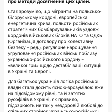
про методи досягнення цих цілей.
Стає зрозуміло, що мігранти на польсько-
білоруському кордоні, європейська
енергетична криза, польоти російських
стратегічних бомбардувальників уздовж
кордонів військових блоків НАТО та ОДКБ
(Організація договору про колективну
безпеку – ред.), регулярне нарощування
угруповання російських військ поблизу
українсько-російського кордону –
«великої гри» щодо дестабілізації ситуації
в Україні та Європі.
Для багатьох українців логіка російської
влади стала досить ясною-зрозумілою вже
на підсвідомому рівні, та й затятих
русофілів в Україні, як правило,
підозрюють не так у нездоровій любові до
спільних сторінок українсько-російської