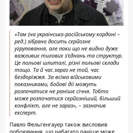
«Там (на українсько-російському кордоні –
ред.) зібрано досить серйозне
угруповання, але поки що не видно дуже
важливих тилових з'єднань та структур.
Це польові шпиталі, різні польові склади
тощо. Та й час зараз не той, час
бездоріжжя. За всіма військовими
показниками, бойові дії можуть
розпочатися не раніше січня. Тобто
може розпочатися серйозніший, більший
конфлікт, але не зараз», – зазначив
експерт.
Павло Фельгенгауер також висловив
побоювання, що набагато раніше може