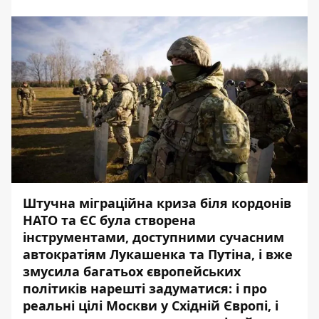
Штучна міграційна криза біля кордонів
НАТО та ЄС була створена
інструментами, доступними сучасним
автократіям Лукашенка та Путіна, і вже
змусила багатьох європейських
політиків нарешті задуматися: і про
реальні цілі Москви у Східній Європі, і