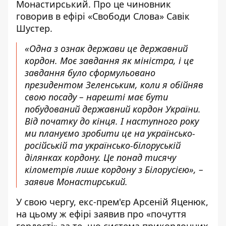
Монастирський. Про це чиновник
говорив
в ефірі «Свободи Слова»
Савік
Шустер.
«Одна з ознак держави це державний
кордон. Моє завдання як міністра, і це
завдання було сформульовано
президентом Зеленським, коли я обійняв
свою посаду – нарешті має бути
побудований державний кордон України.
Від початку до кінця. І наступного року
ми плануємо зробити це на українсько-
російській та українсько-білоруській
ділянках кордону. Це понад тисячу
кілометрів лише кордону з Білорусією», –
заявив Монастирський.
У свою чергу, екс-прем'єр Арсеній Яценюк,
на цьому ж ефірі заявив про «почуття
гордості» за те, що система прикордонних