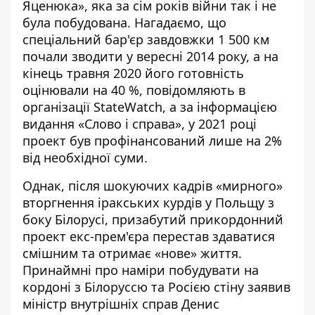
Яценюка», яка за сім років війни так і не
була побудована. Нагадаємо, що
спеціальний бар'єр завдовжки 1 500 км
почали зводити у вересні 2014 року, а на
кінець травня 2020 його готовність
оцінювали на 40 %, повідомляють в
організації
StateWatch
, а за інформацією
видання «Слово і справа», у 2021 році
проект був профінансований лише на 2%
від необхідної суми.
Однак, після шокуючих кадрів «мирного»
вторгнення іракських курдів у Польщу з
боку Білорусі, призабутий прикордонний
проект екс-прем'єра перестав здаватися
смішним та отримає «нове» життя.
Принаймні про наміри побудувати на
кордоні з Білоруссю та Росією стіну заявив
міністр внутрішніх справ Денис