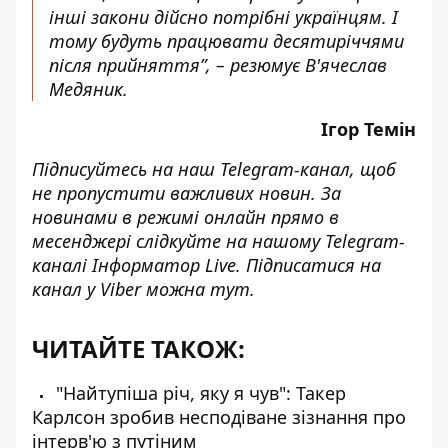
інші закони дійсно потрібні українцям. І
тому будуть працювати десятиріччями
після прийняття”, – резюмує В'ячеслав
Медяник.
Ігор Темін
Підписуйтесь на наш
Telegram-канал
, щоб
не пропустити важливих новин. За
новинами в режимі онлайн прямо в
месенджері слідкуйте на нашому Telegram-
каналі
Інформатор Live
. Підписатися на
канал у Viber можна
тут
.
ЧИТАЙТЕ ТАКОЖ:
"Найтупіша річ, яку я чув": Такер
Карлсон зробив несподіване зізнання про
інтерв'ю з путіним