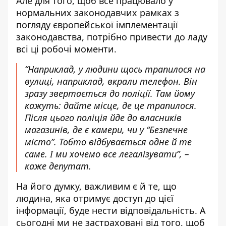
Але для того, щоб все працювало у
нормальних законодавчих рамках з
погляду європейської імплементації
законодавства, потрібно привести до ладу
всі ці робочі моменти.
“Наприклад, у людини щось трапилося на
вулиці, наприклад, вкрали телефон. Він
зразу звертається до поліції. Там йому
кажуть: дайте місце, де це трапилося.
Після цього поліція йде до власників
магазинів, де є камери, чи у “Безпечне
місто”. Тобто відбувається одне й те
саме. І ми хочемо все легалізувати”, –
каже депутат.
На його думку, важливим є й те, що
людина, яка отримує доступ до цієї
інформації, буде нести відповідальність. А
сьогодні ми не застраховані від того, щоб