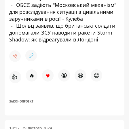
ОБСЄ задіють "Московський механізм"
для розслідування ситуації з цивільними
заручниками в росії - Кулеба
Шольц заявив, що британські солдати
допомагали ЗСУ наводити ракети Storm
Shadow: як відреагували в Лондоні
♥
🔥
😭
😆
😡
👍
ЗАКОНОПРОЕКТ
18:12, 29 лютого 2024