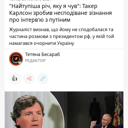
"Найтупіша річ, яку я чув": Такер
Карлсон зробив несподіване зізнання
про інтерв'ю з путіним
Журналіст визнав, що йому не сподобалася та
частина розмови з президентом рф, у якій той
намагався очорнити Україну
Тетяна Бесараб
РЕДАКТОР
👍