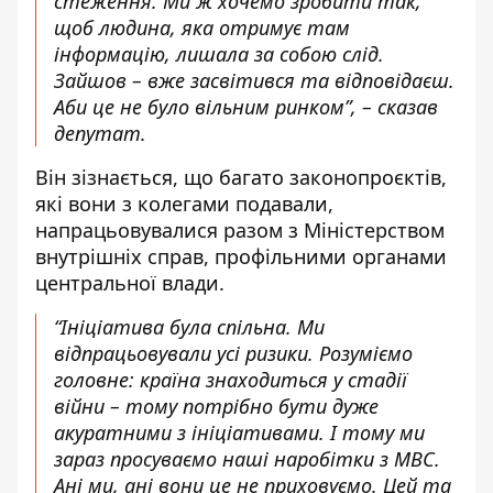
стеження. Ми ж хочемо зробити так,
щоб людина, яка отримує там
інформацію, лишала за собою слід.
Зайшов – вже засвітився та відповідаєш.
Аби це не було вільним ринком”, – сказав
депутат.
Він зізнається, що багато законопроєктів,
які вони з колегами подавали,
напрацьовувалися разом з Міністерством
внутрішніх справ, профільними органами
центральної влади.
“Ініціатива була спільна. Ми
відпрацьовували усі ризики. Розуміємо
головне: країна знаходиться у стадії
війни – тому потрібно бути дуже
акуратними з ініціативами. І тому ми
зараз просуваємо наші наробітки з МВС.
Ані ми, ані вони це не приховуємо. Цей та