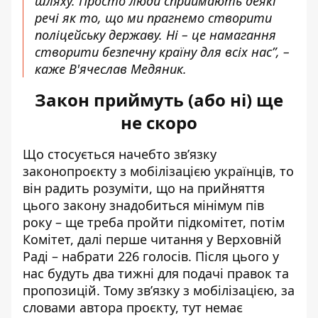
шляху. Просто люди сприймають деякі
речі як то, що ми прагнемо створити
поліцейську державу. Ні – це намагання
створити безпечну країну для всіх нас”, –
каже В'ячеслав Медяник.
Закон приймуть (або ні) ще
не скоро
Що стосується начебто зв’язку
законопроєкту з мобілізацією українців, то
він радить розуміти, що на прийняття
цього закону знадобиться мінімум пів
року – ще треба пройти підкомітет, потім
Комітет, далі перше читання у Верховній
Раді – набрати 226 голосів. Після цього у
нас будуть два тижні для подачі правок та
пропозицій. Тому зв’язку з мобілізацією, за
словами автора проєкту, тут немає