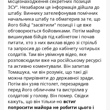
місцезнаходження секретних позицій
ЗСУ". Незабаром ця інформація дійшла до
штабу. Виннику зателефонував помічник
начальника штабу та обматерив за те, що
його бійці "засвітили" позиції і це вже
обговорюється бойовиками. Потім майор
вишикував бійців під кабінетом і почав
питати, хто з них виклав відео зі стрільб
та запросив до себе до кабінету чотирьох
солдатів. Там він увімкнув відео, яке
розповсюдили вже на російському ресурсі
та активно коментували. Він запитав
Томашука, чи він розуміє, що такі дії
можна прирівняти до державної зради.
Потім він узяв пістолет, перезарядив
перед його обличчям та вистрілив у
солдатові у голову. Він помер. Свідки
кажуть, що він тільки-но
встиг
попросити майора не робити цього і