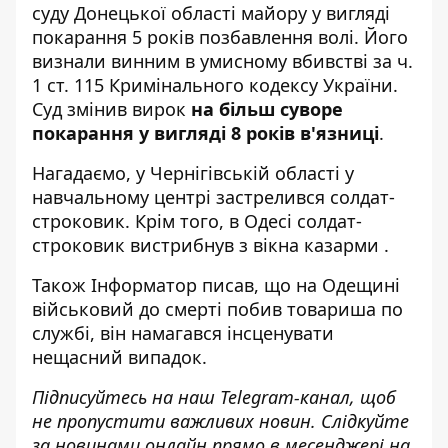
суду Донецької області майору у вигляді
покарання 5 років позбавлення волі. Його
визнали винним в умисному вбивстві за ч.
1 ст. 115 Кримінального кодексу України.
Суд змінив вирок
на більш суворе
покарання у вигляді 8 років в'язниці
.
Нагадаємо, у Чернігівській області
у
навчальному центрі застрелився солдат-
строковик
. Крім того, в Одесі
солдат-
строковик вистрибнув з вікна казарми
.
Також
Інформатор
писав, що на Одещині
військовий до смерті побив товариша по
службі
, він намагався інсценувати
нещасний випадок.
Підписуйтесь на наш
Telegram-канал
, щоб
не пропустити важливих новин. Слідкуйте
за новинами онлайн прямо в месенджері на