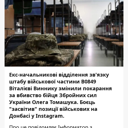
Екс-начальникові відділення зв'язку
штабу військової частини В0849
Віталієві Виннику
змінили покарання
за вбивство бійця Збройних сил
України Олега Томашука
. Боєць
"засвітив" позиції військових на
Донбасі у Instagram.
Про це повідомляє
Інформатор
з