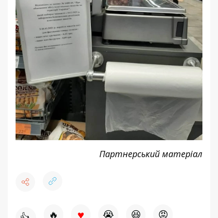
Партнерський матеріал
♥
🔥
😭
😆
😡
👍