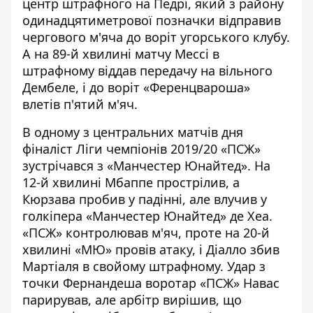
центр штрафного на Педрі, який з району
одинадцятиметрової позначки відправив
чергового м'яча до воріт угорського клубу.
А на 89-й хвилині матчу Мессі в
штрафному віддав передачу на вільного
Дембеле, і до воріт «Ференцвароша»
влетів п'ятий м'яч.
В одному з центральних матчів дня
фіналіст Ліги чемпіонів 2019/20 «ПСЖ»
зустрічався з «Манчестер Юнайтед». На
12-й хвилині Мбаппе прострілив, а
Кюрзава пробив у падінні, але влучив у
голкіпера «Манчестер Юнайтед» де Хеа.
«ПСЖ» контролював м'яч, проте на 20-й
хвилині «МЮ» провів атаку, і Діалло збив
Мартіаля в свойому штрафному. Удар з
точки Фернандеша воротар «ПСЖ» Навас
парирував, але арбітр вирішив, що