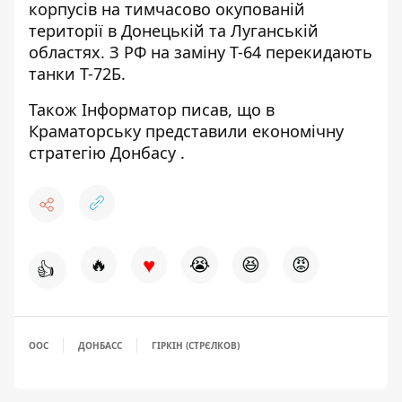
корпусів на тимчасово окупованій
території в Донецькій та Луганській
областях. З РФ на заміну
Т-64 перекидають
танки Т-72Б.
Також Інформатор писав, що в
Краматорську представили
економічну
стратегію Донбасу
.
♥
🔥
😭
😆
😡
👍
ООС
ДОНБАСС
ГІРКІН (СТРЄЛКОВ)