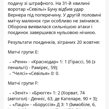
подачу зі штрафного. На 31-й хвилині
воротар «Севільї» Буну відбив удар
Вернера під поперечину. У другій половині
матчу малюнок гри особливо не змінився.
Оборона виявилася сильнішою атаки і
поєдинок завершився нульовою нічиєю.
Результати поєдинків, зіграних 20 жовтня:
Матчі групи E:
«Ренн» - «Краснодар» 1: 1 (Гірассі, 56 (з
пенальті) - Рамірес, 59);
“Челсі»-«Севілья» 0: 0.
Матчі групи F:
«Зеніт» - «Брюгге» 1: 2 (Хорват, 74
(автогол) - Денніс, 63, де Кателаре, 90 + 3);
«Лаціо» - «Боруссія» Д 3: 1 (Іммобіле, 6,