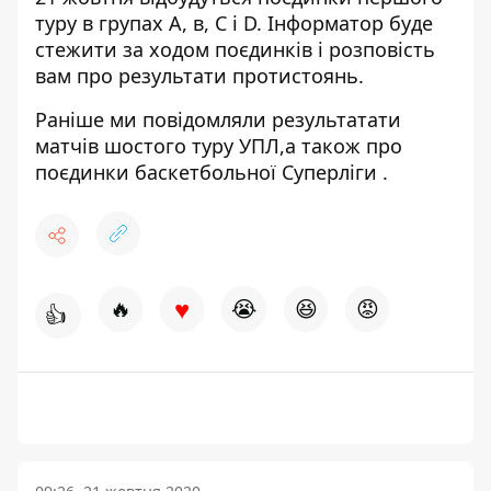
туру в групах А, в, С і D.
Інформатор
буде
стежити за ходом поєдинків і розповість
вам про результати протистоянь.
Раніше ми повідомляли
результатати
матчів
шостого
туру УПЛ
,а також про
поєдинки
баскетбольної Суперліги
.
♥
🔥
😭
😆
😡
👍