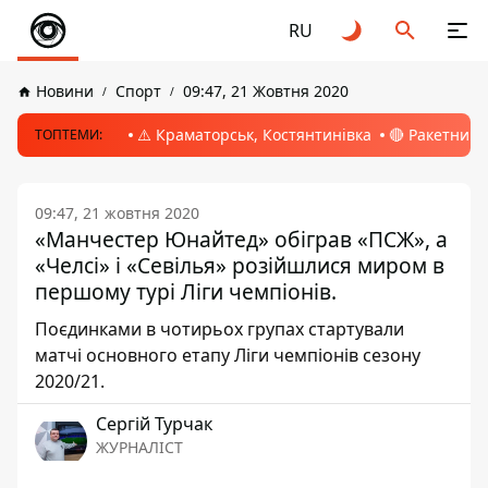
RU
Новини
Спорт
09:47, 21 Жовтня 2020
⚠️ Краматорськ, Костянтинівка
🔴 Ракетний 
ТОПТЕМИ:
09:47, 21 жовтня 2020
«Манчестер Юнайтед» обіграв «ПСЖ», а
«Челсі» і «Севілья» розійшлися миром в
першому турі Ліги чемпіонів.
Поєдинками в чотирьох групах стартували
матчі основного етапу Ліги чемпіонів сезону
2020/21.
Сергій Турчак
ЖУРНАЛІСТ