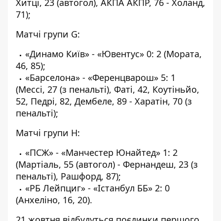
Хитці, 23 (автогол), АКПА АКПР, 76 - Холанд,
71);
Матчі групи G:
«Динамо Київ» - «Ювентус» 0: 2 (Мората,
46, 85);
«Барселона» - «Ференцварош» 5: 1
(Мессі, 27 (з пенальті), Фаті, 42, Коутіньйо,
52, Педрі, 82, Дембеле, 89 - Харатін, 70 (з
пенальті);
Матчі групи H:
«ПСЖ» - «Манчестер Юнайтед» 1: 2
(Мартіаль, 55 (автогол) - Фернандеш, 23 (з
пенальті), Рашфорд, 87);
«РБ Лейпциг» - «Істанбул ББ» 2: 0
(Анхеліно, 16, 20).
21 жовтня відбудуться поєдинки першого