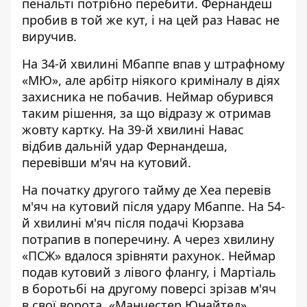
пенальті потрібно перебити. Фернандеш
пробив в той же кут, і на цей раз Навас не
виручив.
На 34-й хвилині Мбаппе впав у штрафному
«МЮ», але арбітр ніякого криміналу в діях
захисника не побачив. Неймар обурився
таким рішення, за що відразу ж отримав
жовту картку. На 39-й хвилині Навас
відбив дальній удар Фернандеша,
перевівши м'яч на кутовий.
На початку другого тайму де Хеа перевів
м'яч на кутовий після удару Мбаппе. На 54-
й хвилині м'яч після подачі Кюрзава
потрапив в поперечину. А через хвилину
«ПСЖ» вдалося зрівняти рахунок. Неймар
подав кутовий з лівого флангу, і Мартіаль
в боротьбі на другому поверсі зрізав м'яч
в свої ворота. «Манчестер Юнайтед»