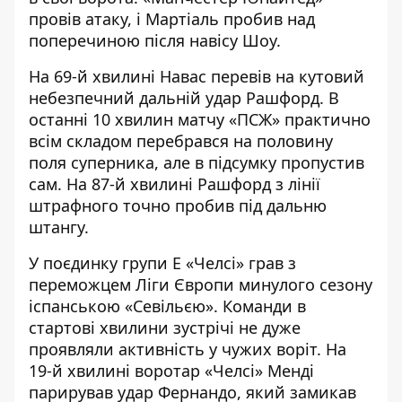
провів атаку, і Мартіаль пробив над
поперечиною після навісу Шоу.
На 69-й хвилині Навас перевів на кутовий
небезпечний дальній удар Рашфорд. В
останні 10 хвилин матчу «ПСЖ» практично
всім складом перебрався на половину
поля суперника, але в підсумку пропустив
сам. На 87-й хвилині Рашфорд з лінії
штрафного точно пробив під дальню
штангу.
У поєдинку групи Е «Челсі» грав з
переможцем Ліги Європи минулого сезону
іспанською «Севільєю». Команди в
стартові хвилини зустрічі не дуже
проявляли активність у чужих воріт. На
19-й хвилині воротар «Челсі» Менді
парирував удар Фернандо, який замикав