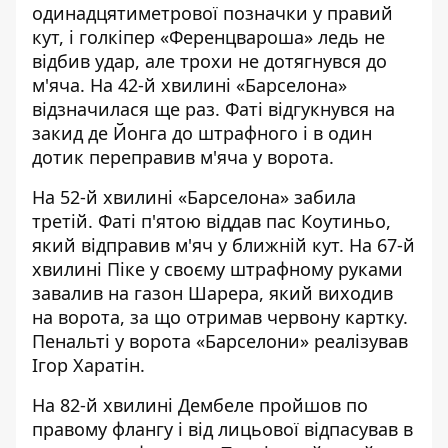
одинадцятиметрової позначки у правий
кут, і голкіпер «Ференцвароша» ледь не
відбив удар, але трохи не дотягнувся до
м'яча. На 42-й хвилині «Барселона»
відзначилася ще раз. Фаті відгукнувся на
закид де Йонга до штрафного і в один
дотик переправив м'яча у ворота.
На 52-й хвилині «Барселона» забила
третій. Фаті п'ятою віддав пас Коутиньо,
який відправив м'яч у ближній кут. На 67-й
хвилині Піке у своєму штрафному руками
завалив на газон Шарера, який виходив
на ворота, за що отримав червону картку.
Пенальті у ворота «Барселони» реалізував
Ігор Харатін.
На 82-й хвилині Дембеле пройшов по
правому флангу і від лицьової відпасував в