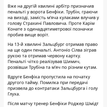
Вже на другій хвилині арбітр призначив
пенальті у ворота Бенфіки. Трубін, граючи
на виході, замість м’яча кулаками влучив у
голову Страхині Павловича. Проте Карім
Конате з одинадцятиметрової позначки
пробив вище воріт.
На 13-й хвилині Зальцбург отримав право
на ще один пенальті. Антоніо Сілва зіграв
рукою та отримав червону картку.
Пенальті чітко реалізував Шимич,
розвівши Трубіна та м’яч по різним кутам.
Вдруге Бенфіка пропустила на початку
другого тайму. Помилка при передачі
призвела до контратаки Зальцбурга і голу
Глуха.
Після матчу тренер Бенфіки Роджер Шмідт