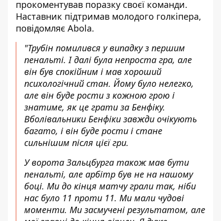
прокоментував поразку своєї команди.
Наставник
підтримав молодого голкіпера
,
повідомляє Abola.
"Трубін помилився у випадку з першим
пенальті. І далі була непроста гра, але
він був спокійним і мав хороший
психологічний стан. Йому було нелегко,
але він буде рости з кожною грою і
знатиме, як це грати за Бенфіку.
Вболівальники Бенфіки завжди очікують
багато, і він буде рости і стане
сильнішим після цієї гри.
У ворота Зальцбурга також мав бути
пенальті, але арбітр був не на нашому
боці. Ми до кінця матчу грали так, ніби
нас було 11 проти 11. Ми мали чудові
моменти. Ми засмучені результатом, але