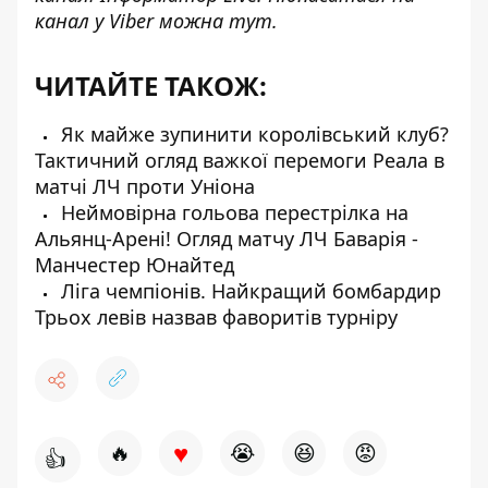
канал у Viber можна
тут
.
ЧИТАЙТЕ ТАКОЖ:
Як майже зупинити королівський клуб?
Тактичний огляд важкої перемоги Реала в
матчі ЛЧ проти Уніона
Неймовірна гольова перестрілка на
Альянц-Арені! Огляд матчу ЛЧ Баварія -
Манчестер Юнайтед
Ліга чемпіонів. Найкращий бомбардир
Трьох левів назвав фаворитів турніру
♥
🔥
😭
😆
😡
👍