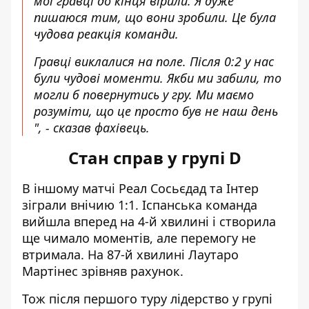
мої гравці до кінця вірили. Я дуже
пишаюся тим, що вони зробили. Це була
чудова реакція команди.
Гравці виклалися на поле. Після 0:2 у нас
були чудові моменти. Якби ми забили, то
могли б повернутись у гру. Ми маємо
розуміти, що це просто був не наш день
", - сказав фахівець.
Стан справ у групі D
В іншому матчі Реал Сосьєдад та Інтер
зіграли внічию 1:1. Іспанська команда
вийшла вперед на 4-й хвилині і створила
ще чимало моментів, але перемогу не
втримала. На 87-й хвилині Лаутаро
Мартінес зрівняв рахунок.
Тож після першого туру лідерство у групі