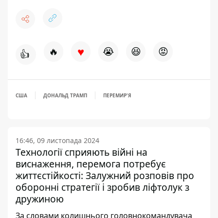
♥
🔥
😭
😆
😡
👍
США
ДОНАЛЬД ТРАМП
ПЕРЕМИР'Я
16:46, 09 листопада 2024
Технології сприяють війні на
виснаження, перемога потребує
життєстійкості: Залужний розповів про
оборонні стратегії і зробив ліфтолук з
дружиною
За словами колишнього головнокомандувача