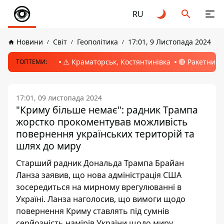
RU
Новини
Світ
Геополітика
17:01, 9 Листопада 2024
⚠️ Краматорськ, Костянтинівка
🔴 Ракетний 
ТОПТЕМИ:
17:01, 09 листопада 2024
"Криму більше немає": радник Трампа
жорстко прокоментував можливість
повернення українських територій та
шлях до миру
Старший радник Дональда Трампа Брайан
Ланза заявив, що нова адміністрація США
зосередиться на мирному врегулюванні в
Україні. Ланза наголосив, що вимоги щодо
повернення Криму ставлять під сумнів
серйозність намірів України щодо миру