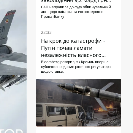
заволодіння 9,2 млрд грн
ПриватБанку скерували до
САП направила до суду обвинувальний
акт щодо олігарха та експосадовців
суду
ПриватБанку
22:33
На крок до катастрофи -
Путін почав ламати
незалежність власного
Центробанку, змусивши
Bloomberg розкрив, як Кремль вперше
публічно продавив рішення регулятора
знизити базову ставку
щодо ставки.