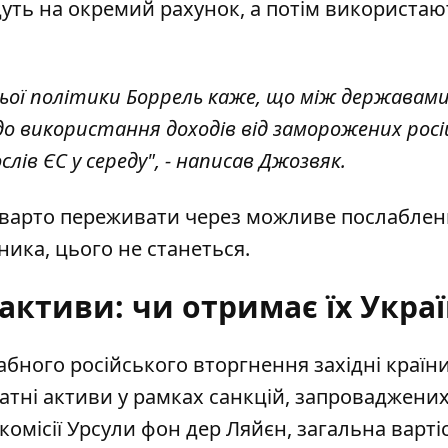
уть на окремий рахунок, а потім використают
ьої політики Боррель каже, що між державами
о використання доходів від заморожених росі
лів ЄС у середу", - написав Джозвяк.
е варто переживати через можливе послабле
ника, цього не станеться.
активи: чи отримає їх Укра
бного російського вторгнення західні країн
атні активи у рамках санкцій, запроваджених
омісії Урсули фон дер Ляйєн, загальна варті