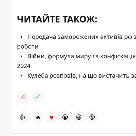
ЧИТАЙТЕ ТАКОЖ:
Передача заморожених активів рф Ук
роботи
Війни, формула миру та конфіскація
2024
Кулеба розповів, на що вистачить за
♥
👍
🔥
😭
😆
😡