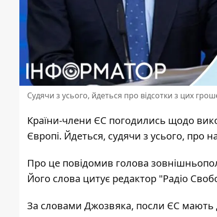
Судячи з усього, йдеться про відсотки з цих грош
Країни-члени ЄС погодились щодо ви
Європі
. Йдеться, судячи з усього, про 
Про це повідомив голова
зовнішньопол
Його слова цитує редактор "Радіо Своб
За словами Джозвяка, посли ЄС мають да