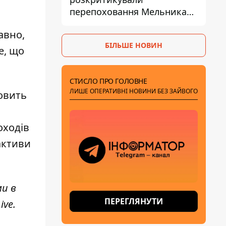
перепоховання Мельника
через ризик дипломатичної
авно,
ізоляції
БІЛЬШЕ НОВИН
е, що
СТИСЛО ПРО ГОЛОВНЕ
ЛИШЕ ОПЕРАТИВНІ НОВИНИ БЕЗ ЗАЙВОГО
овить
оходів
активи
ми в
ПЕРЕГЛЯНУТИ
ive
.