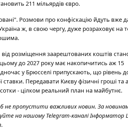
тановить 211 мільярдів євро
.
ковані". Розмови про конфіскацію йдуть вже д
країна ж, в свою чергу, дуже розраховує на т
рошима
.
ок від розміщення заарештованих коштів стан
 цьому до 2027 року має накопичитись аж 15
 Водночас у Брюсселі припускають, що рівень д
ї ставки.
Передавати Києву фізичні гроші
та 
дсотки - цілком реальний план на майбутнє.
об не пропустити важливих новин. За новина
куйте на нашому Telegram-каналі
Інформатор L
т
.