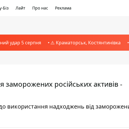
-Біз
Лайт
Про нас
Реклама
тний удар 5 серпня
⚠️ Краматорськ, Костянтинівка
я заморожених російських активів -
до використання надходжень від заморожен