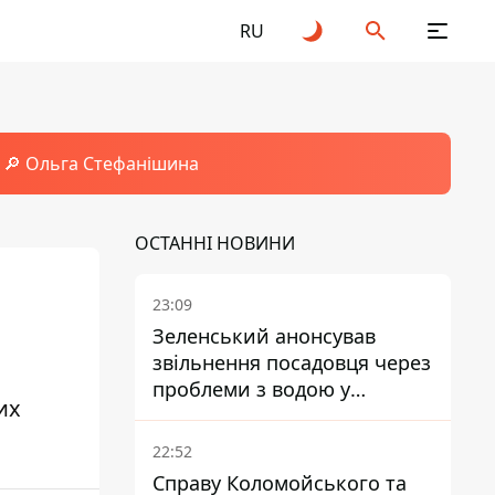
RU
🔎 Ольга Стефанішина
ОСТАННІ НОВИНИ
23:09
Зеленський анонсував
звільнення посадовця через
проблеми з водою у
их
Марганці
22:52
Справу Коломойського та