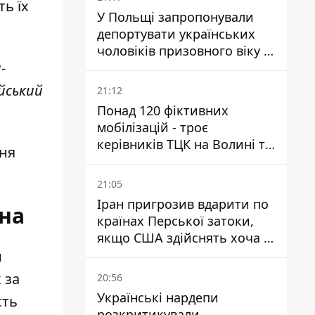
ь їх
У Польщі запропонували
депортувати українських
чоловіків призовного віку -
-
кого це може торкнутися
йський
21:12
Понад 120 фіктивних
мобілізацій - троє
керівників ТЦК на Волині та
ння
Буковині отримали підозри
за фейкові звіти
21:05
Іран пригрозив вдарити по
їна
країнах Перської затоки,
якщо США здійснять хоча б
одну атаку - Reuters
и
 за
20:56
Українські нардепи
сть
розкритикували