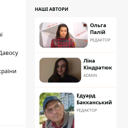
НАШІ АВТОРИ
Ольга
Палій
і
РЕДАКТОР
Давосу
Ліна
Кіндратюк
країни
ADMIN
Едуард
Бакканський
РЕДАКТОР