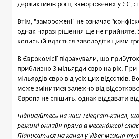
держактивів росії, заморожених у ЄС,
с
Втім, "заморожені" не означає "конфіс
однак наразі рішення ще не прийняте. У
колись їй вдасться
заволодіти цими г
В Єврокомісії підрахували, що прибут
приблизно 3 мільярди євро на рік. При
мільярдів євро від усіх цих відсотків.
може змінитися залежно від відсотково
Європа не спішить, однак віддавати ві
Підписуйтесь на наш
Telegram-канал
, щ
режимі онлайн прямо в месенджері слід
Підписатися на канал у Viber можна
ту