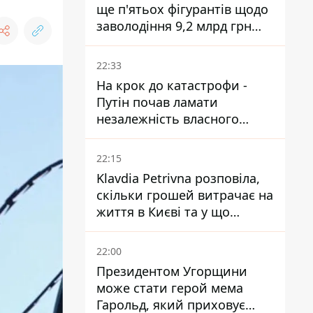
ще п'ятьох фігурантів щодо
заволодіння 9,2 млрд грн
ПриватБанку скерували до
суду
22:33
На крок до катастрофи -
Путін почав ламати
незалежність власного
Центробанку, змусивши
знизити базову ставку
22:15
Klavdia Petrivna розповіла,
скільки грошей витрачає на
життя в Києві та у що
вкладає мільйони
22:00
Президентом Угорщини
може стати герой мема
Гарольд, який приховує