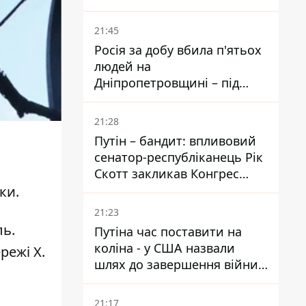
біль – він очолив народне
голосування
21:45
Росія за добу вбила п'ятьох
людей на
Дніпропетровщині – під
ударами опинилися п'ять
районів області
21:28
Путін – бандит: впливовий
сенатор-республіканець Рік
Скотт закликав Конгрес
притягнути РФ до
ки.
відповідальності за війну в
21:23
Україні
ь.
Путіна час поставити на
коліна - у США назвали
режі Х.
шлях до завершення війни -
National Security Journal
21:17