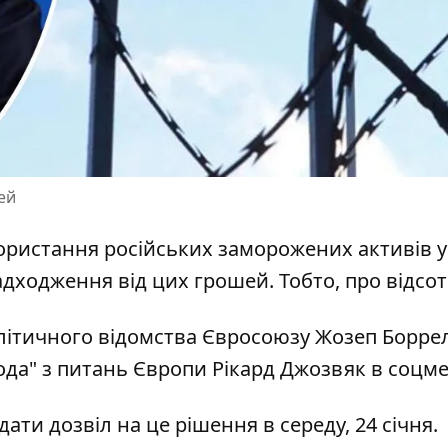
ей
користання
російських заморожених активів у
надходження від цих грошей. Тобто, про відсот
ітичного відомства Євросоюзу
Жозеп Боррел
ода" з питань Європи Рікард Джозвяк в соцме
ти дозвіл на це рішення в середу, 24 січня.