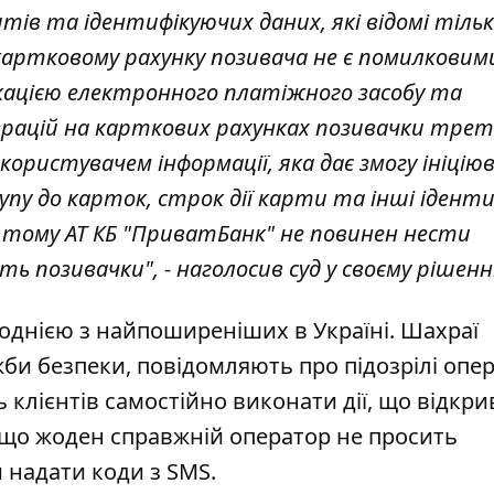
тів та ідентифікуючих даних, які відомі тіль
 картковому рахунку позивача не є помилковим
фікацією електронного платіжного засобу та
ерацій на карткових рахунках позивачки трет
ористувачем інформації, яка дає змогу ініці
упу до карток, строк дії карти та інші іденти
 тому АТ КБ "ПриватБанк" не повинен нести
сть позивачки", - наголосив суд у своєму рішенні
 однією з найпоширеніших в Україні. Шахраї
и безпеки, повідомляють про підозрілі опер
 клієнтів самостійно виконати дії, що відкр
 що жоден справжній оператор не просить
 надати коди з SMS.