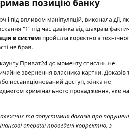
тримав позицію банку
ч і під впливом маніпуляцій, виконала дії, як
искання "1" під час дзвінка від шахраїв факти
ція в системі
пройшла коректно з технічно
сті не брав.
 акаунту Приват24 до моменту списань не
вичайне звернення власника картки. Доказів 
або несанкціонований доступ, жінка не
редметом кримінального провадження, яке н
 належних та допустимих доказів про порушенн
фінансові операції проведені корректно, з