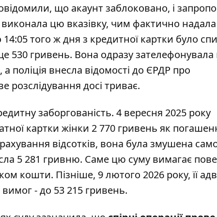
 повідомили, що акаунт заблоковано, і запроп
а виконала цю вказівку, чим фактично надала
 14:05 того ж дня
з кредитної картки було сп
- ще 530 гривень. Вона одразу зателефонувала
, а поліція внесла відомості до ЄРДР про
е розслідування досі триває.
едитну заборгованість. 4 вересня 2025 року
атної картки жінки 2 770 гривень як погашен
рахування відсотків, вона була змушена сам
сла 5 281 гривню. Саме цю суму вимагає пов
ком кошти. Пізніше, 9 лютого 2026 року, її ад
вимог - до 53 215 гривень.