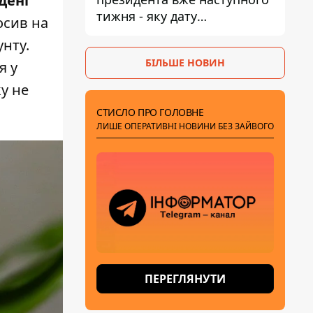
дені
тижня - яку дату
осив на
пропонують
унту.
БІЛЬШЕ НОВИН
я у
ку не
СТИСЛО ПРО ГОЛОВНЕ
ЛИШЕ ОПЕРАТИВНІ НОВИНИ БЕЗ ЗАЙВОГО
ПЕРЕГЛЯНУТИ