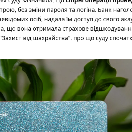
ях суду зазначила, що
спірні операції прове
трою, без зміни пароля та логіна. Банк нагол
евідомих осіб, надала їм доступ до свого ака
а, що вона отримала страхове відшкодуванн
"Захист від шахрайства", про що суду спочат