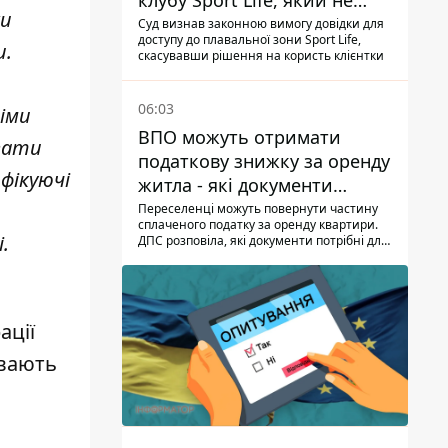
клубу Sport Life, який не
ки
пускав її до басейну без
Суд визнав законною вимогу довідки для
доступу до плавальної зони Sport Life,
медичної довідки - рішення
и.
скасувавши рішення на користь клієнтки
суду
06:03
іми
ВПО можуть отримати
ювати
податкову знижку за оренду
фікуючі
житла - які документи
подати
Переселенці можуть повернути частину
сплаченого податку за оренду квартири.
.
ДПС розповіла, які документи потрібні для
знижки.
ації
ивають