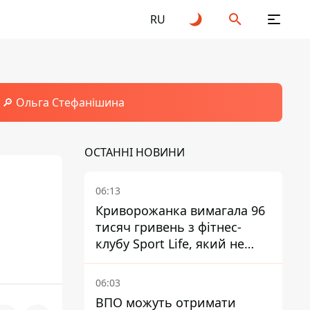
RU
🔎 Ольга Стефанішина
ОСТАННІ НОВИНИ
06:13
Криворожанка вимагала 96
тисяч гривень з фітнес-
клубу Sport Life, який не
пускав її до басейну без
медичної довідки - рішення
06:03
суду
ВПО можуть отримати