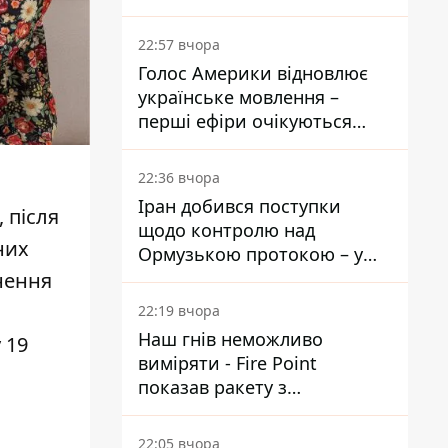
22:57 вчора
Голос Америки відновлює
українське мовлення –
перші ефіри очікуються
наступного тижня
22:36 вчора
Іран добився поступки
 після
щодо контролю над
них
Ормузькою протокою – у
Reuters розкрили деталі
нення
22:19 вчора
Наш гнів неможливо
 19
виміряти - Fire Point
показав ракету з
загадковою позначкою 723
22:05 вчора