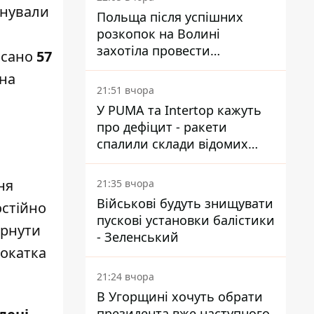
онували
Польща після успішних
розкопок на Волині
захотіла провести
исано
57
ексгумацію у нових місцях
 на
21:51 вчора
У PUMA та Intertop кажуть
про дефіцит - ракети
спалили склади відомих
брендів
ня
21:35 вчора
Військові будуть знищувати
остійно
пускові установки балістики
ернути
- Зеленський
вокатка
21:24 вчора
В Угорщині хочуть обрати
президента вже наступного