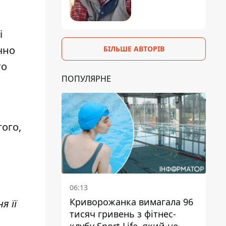
і
чно
БІЛЬШЕ АВТОРІВ
го
ПОПУЛЯРНЕ
того,
а
06:13
Криворожанка вимагала 96
я її
тисяч гривень з фітнес-