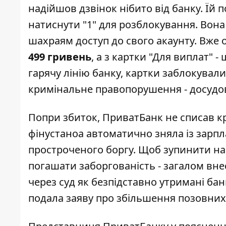
надійшов дзвінок нібито від банку. Їй
натиснути "1" для розблокування. Вон
шахраям доступ до свого акаунту. Вже о
499 гривень
, а з картки "Для виплат" 
гарячу лінію банку, картки заблокували
кримінальне правопорушення - досудов
Попри збиток, ПриватБанк не списав кр
фінустаноа автоматично зняла із зарпл
простроченого боргу. Щоб зупинити на
погашати заборгованість - загалом вне
через суд як безпідставно утримані бан
подала заяву про збільшення позовних 