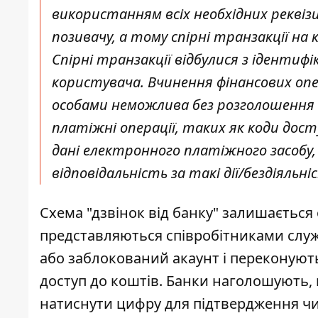
використанням всіх необхідних реквізи
позивачу, а тому спірні транзакції на
Спірні транзакції відбулися з іденти
користувача. Вчинення фінансових оп
особами неможлива без розголошення к
платіжні операції, таких як коди дост
дані електронного платіжного засобу,
відповідальність за такі дії/бездіяльні
Схема "дзвінок від банку" залишається
представляються співробітниками служб
або заблокований акаунт і переконують
доступ до коштів. Банки наголошують,
натиснути цифру для підтвердження чи