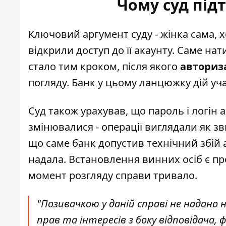
Чому суд під
Ключовий аргумент суду - жінка сама, хо
відкрили доступ до її акаунту. Саме нат
стало тим кроком, після якого
авториза
погляду. Банк у цьому ланцюжку дій уча
Суд також урахував, що пароль і логін
змінювалися - операції виглядали як з
що саме банк допустив технічний збій 
надала. Встановлення винних осіб є п
момент розгляду справи тривало.
"Позивачкою у даній справі не надано
прав та інтересів з боку відповідача, 