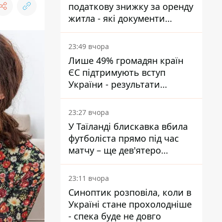
податкову знижку за оренду
житла - які документи
подати
23:49 вчора
Лише 49% громадян країн
ЄС підтримують вступ
України - результати
опитування
23:27 вчора
У Таїланді блискавка вбила
футболіста прямо під час
матчу – ще дев'ятеро
постраждали
23:11 вчора
Синоптик розповіла, коли в
Україні стане прохолодніше
- спека буде не довго