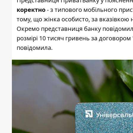
Представниця ПриватБанку у поясненн
коректно
- з типового мобільного прис
тому, що жінка особисто, за вказівкою н
Окремо представниця банку повідомил
розмірі 10 тисяч гривень за договором 
повідомила.