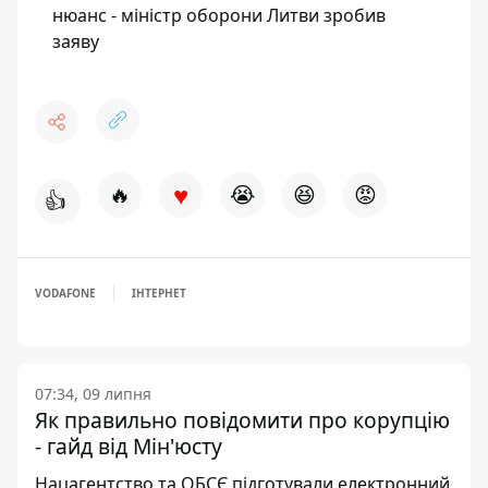
нюанс - міністр оборони Литви зробив
заяву
♥
🔥
😭
😆
😡
👍
VODAFONE
ІНТЕРНЕТ
07:34, 09 липня
Як правильно повідомити про корупцію
- гайд від Мін'юсту
Нацагентство та ОБСЄ підготували електронний