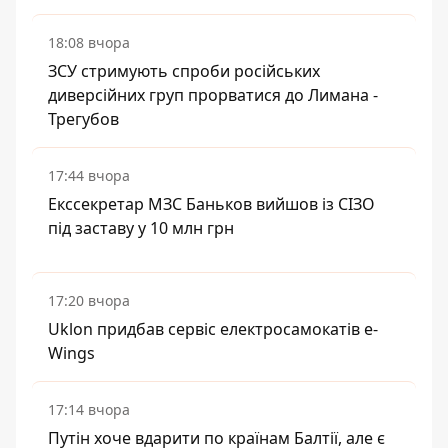
18:08 вчора
ЗСУ стримують спроби російських
диверсійних груп прорватися до Лимана -
Трегубов
17:44 вчора
Екссекретар МЗС Баньков вийшов із СІЗО
під заставу у 10 млн грн
17:20 вчора
Uklon придбав сервіс електросамокатів e-
Wings
17:14 вчора
Путін хоче вдарити по країнам Балтії, але є