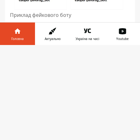
Приклад фейкового боту
Головна
Актуально
Україна на часі
Youtube
Інформатор у
Завантажити
телефоні
👉
Приклад безпечних ботів
Нагадаємо, в Instagram
запустили сервіс
для пошуку зниклих дітей
. Крім того, в
Україні
запустили програму, в якій можна