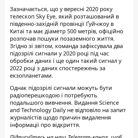
Зазначається, що у вересні 2020 року
телескоп Sky Eye, який розташований в
південно-західній провінції Ґуйчжоу в
Китаї та має діаметр 500 метрів, офіційно
розпочав пошуки позаземного життя.
Згідно зі звітом, команда зафіксувала два
підозрілі сигнали у 2020 році під час
обробки даних і ще один такий сигнал у
2022 році з даних спостережень за
екзопланетами.
Однак підозрілі сигнали можуть бути
радіоперешкодою і потребують
подальшого вивчення. Видання Science
and Technology Daily не відповіло на запит
журналістів щодо причин видалення
інформації про відкриття.
Підписуйтесь на наш
Telegram-канал
, щоб