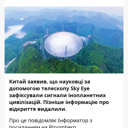
Китай заявив, що науковці за
допомогою телескопу Sky Eye
зафіксували сигнали інопланетних
цивілізацій. Пізніше
інформацію про
відкриття
видалили.
Про це повідомляє
Інформатор
з
посиланням на
Bloomberg
.