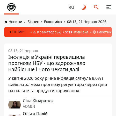
RU
Новини
Бізнес
Економіка
08:13, 21 Червня 2026
⚠️ Краматорськ, Костянтинівка
🔴 Ракетний 
ТОПТЕМИ:
08:13, 21 червня
Інфляція в Україні перевищила
прогнози НБУ - що здорожчало
найбільше і чого чекати далі
У квітні 2026 року річна інфляція сягнула 8,6% і
вийшла за межі прогнозу регулятора через ціни
на пальне та продукти харчування
Ліна Кіндратюк
ADMIN
Ольга Палій