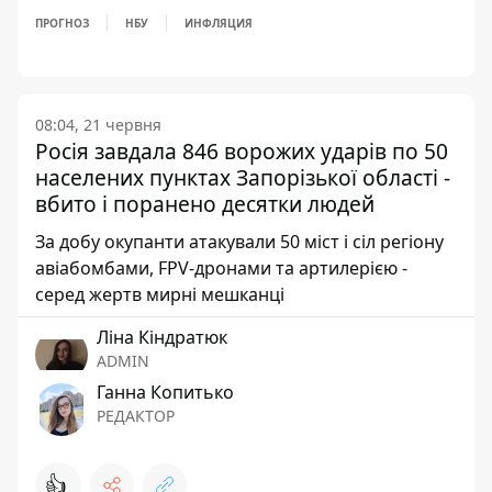
ПРОГНОЗ
НБУ
ИНФЛЯЦИЯ
08:04, 21 червня
Росія завдала 846 ворожих ударів по 50
населених пунктах Запорізької області -
вбито і поранено десятки людей
За добу окупанти атакували 50 міст і сіл регіону
авіабомбами, FPV-дронами та артилерією -
серед жертв мирні мешканці
Ліна Кіндратюк
ADMIN
Ганна Копитько
РЕДАКТОР
👍