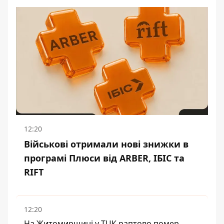
12:20
Військові отримали нові знижки в
програмі Плюси від ARBER, ІБІС та
RIFT
12:20
На Житомирщині у ТЦК раптово помер