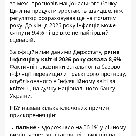
за межі прогнозів Національного банку.
Ціни на продукти
зростають швидше, ніж
регулятор розраховував ще на початку
року. До кінця 2026 року інфляція може
сягнути 9,4% - і це вже не найгірший
сценарій.
За офіційними даними Держстату,
річна
інфляція у квітні 2026 року склала 8,6%
.
Фактичні показники загальної та базової
інфляції перевищили траєкторію прогнозу,
опублікованого в Інфляційному звіті за
квітень, на думку
Національного банку
України
.
НБУ назвав кілька ключових причин
прискорення цін:
пальне
- здорожчало на 36,1% у річному
вимірі через зростання світових цін на