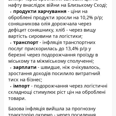
нафту внаслідок війни на Близькому Сході;
продукти харчування
- ціни на
оброблені продукти зросли на 10,2% р/р;
соняшникова олія дорожчала через
дефіцит соняшнику, хліб - через вищу
вартість сировини та логістики;
транспорт
- інфляція транспортних
послуг прискорилась до 13,4% р/р у
березні через подорожчання проїзду в
міському та міжміському сполученні;
зарплати
- швидше, ніж очікувалось,
зростання доходів посилило витратний
тиск на бізнес;
імпорт
- подорожчання через логістичні
складнощі стимулює ріст цін на оброблені
товари.
Базова інфляція вийшла за прогнозну
траєкторію окремо - через посилення