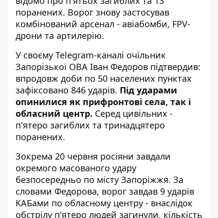
відомо про п'ятьох загиблих та 13
поранених. Ворог знову застосував
комбінований арсенал - авіабомби, FPV-
дрони та артилерію.
У своєму
Telegram-каналі очільник
Запорізької ОВА
Іван Федоров підтвердив:
впродовж доби по 50 населених пунктах
зафіксовано 846 ударів.
Під ударами
опинилися як прифронтові села, так і
обласний центр.
Серед цивільних -
п'ятеро загиблих та тринадцятеро
поранених.
Зокрема 20 червня росіяни завдали
окремого масованого удару
безпосередньо по місту Запоріжжя. За
словами Федорова, ворог завдав 9 ударів
КАБами по обласному центру - внаслідок
обстрілу п'ятеро людей загинули, кількість