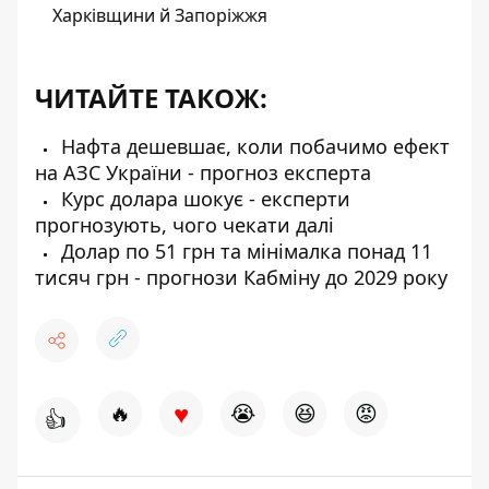
Харківщини й Запоріжжя
ЧИТАЙТЕ ТАКОЖ:
Нафта дешевшає, коли побачимо ефект
на АЗС України - прогноз експерта
Курс долара шокує - експерти
прогнозують, чого чекати далі
Долар по 51 грн та мінімалка понад 11
тисяч грн - прогнози Кабміну до 2029 року
♥
🔥
😭
😆
😡
👍