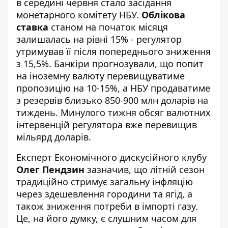
в середині червня стало засідання
монетарного комітету НБУ.
Облікова
ставка
станом на початок місяця
залишалась на рівні 15% - регулятор
утримував її після попереднього зниження
з 15,5%. Банкіри прогнозували, що попит
на іноземну валюту перевищуватиме
пропозицію на 10-15%, а НБУ продаватиме
з резервів близько 850-900 млн доларів на
тиждень. Минулого тижня обсяг валютних
інтервенцій регулятора вже перевищив
мільярд доларів.
Експерт Економічного дискусійного клубу
Олег Пендзин
зазначив, що літній сезон
традиційно стримує загальну інфляцію
через здешевлення городини та ягід, а
також зниження потреби в імпорті газу.
Це, на його думку, є слушним часом для