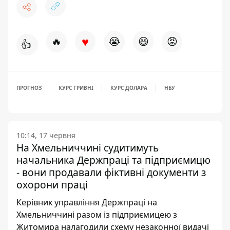
♥
🔥
😭
😆
😡
👍
ПРОГНОЗ
КУРС ГРИВНІ
КУРС ДОЛАРА
НБУ
10:14, 17 червня
На Хмельниччині судитимуть
начальника Держпраці та підприємицю
- вони продавали фіктивні документи з
охорони праці
Керівник управління Держпраці на
Хмельниччині разом із підприємицею з
Житомира налагодили схему незаконної видачі