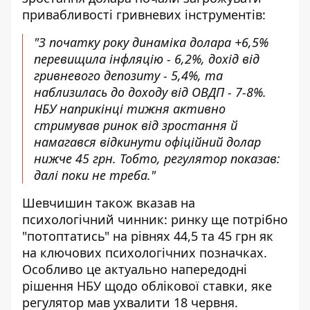
привабливості гривневих інструментів:
"З початку року динаміка долара +6,5%
перевищила інфляцію - 6,2%, дохід від
гривневого депозиту - 5,4%, та
наблизилась до доходу від ОВДП - 7-8%.
НБУ наприкінці тижня активно
стримував ринок від зростання й
намагався відкинути офіційний долар
нижче 45 грн. Тобто, регулятор показав:
далі поки не треба."
Шевчишин також вказав на
психологічний чинник: ринку ще потрібно
"потоптатись" на рівнях 44,5 та 45 грн як
на ключових психологічних позначках.
Особливо це актуально напередодні
рішення НБУ щодо облікової ставки, яке
регулятор мав ухвалити 18 червня.