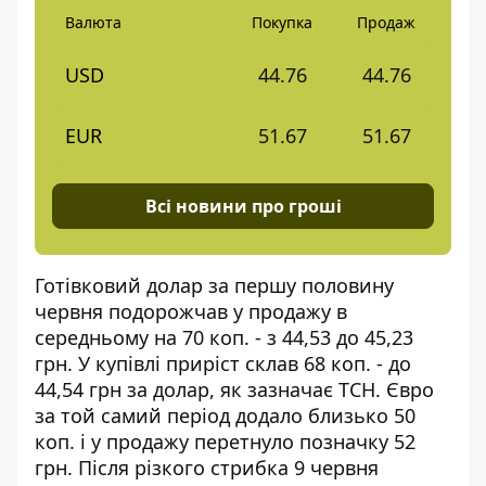
Валюта
Покупка
Продаж
USD
44.76
44.76
EUR
51.67
51.67
Всі новини про гроші
Готівковий долар за першу половину
червня подорожчав у продажу в
середньому на 70 коп. - з 44,53 до 45,23
грн. У купівлі приріст склав 68 коп. - до
44,54 грн за долар, як зазначає
ТСН
. Євро
за той самий період додало близько 50
коп. і у продажу перетнуло позначку 52
грн. Після різкого стрибка 9 червня