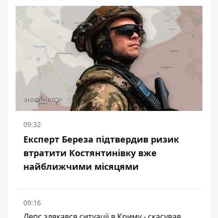
09:32
Експерт Береза підтвердив ризик
втратити Костянтинівку вже
найближчими місяцями
09:16
Лепс злякався ситуації в Криму - скасував