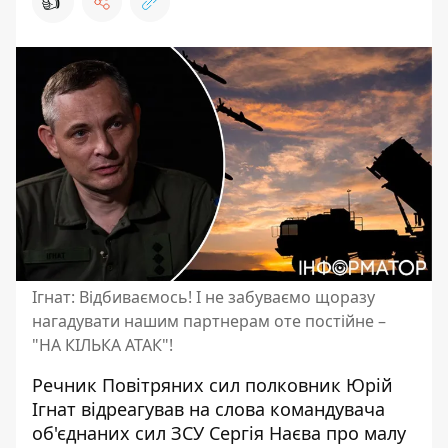
👍
Ігнат: Відбиваємось! І не забуваємо щоразу
нагадувати нашим партнерам оте постійне –
"НА КІЛЬКА АТАК"!
Речник Повітряних сил полковник Юрій
Ігнат відреагував на слова командувача
об'єднаних сил ЗСУ Сергія Наєва про малу