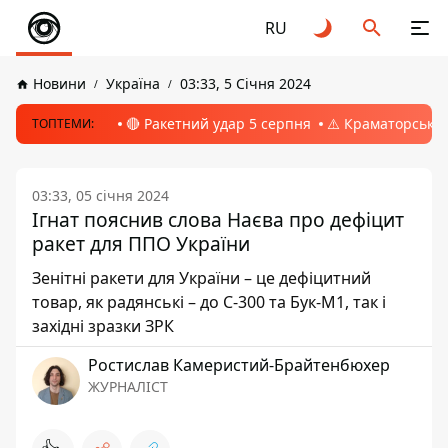
RU
Новини
Україна
03:33, 5 Січня 2024
🔴 Ракетний удар 5 серпня
⚠️ Краматорськ, 
ТОПТЕМИ:
03:33, 05 січня 2024
Ігнат пояснив слова Наєва про дефіцит
ракет для ППО України
Зенітні ракети для України – це дефіцитний
товар, як радянські – до С-300 та Бук-М1, так і
західні зразки ЗРК
Ростислав Камеристий-Брайтенбюхер
ЖУРНАЛІСТ