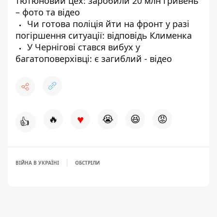
тютюновий цех: заробили 20 млн гривень
– фото та відео
Чи готова поліція йти на фронт у разі
погіршення ситуації: відповідь Клименка
У Чернігові стався вибух у
багатоповерхівці: є загиблий - відео
♥
🔥
😭
😆
😡
👍
ВІЙНА В УКРАЇНІ
ОБСТРІЛИ