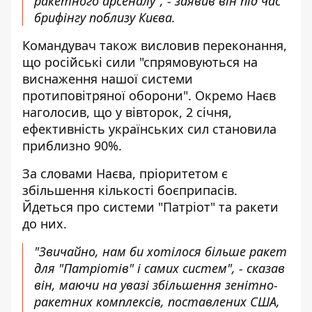
ракетного арсеналу", - заявив він під час
брифінгу поблизу Києва.
Командувач також висловив переконання,
що російські сили "спрямовуються на
виснаження нашої системи
протиповітряної оборони". Окремо Наєв
наголосив, що у вівторок, 2 січня,
ефективність українських сил становила
приблизно 90%.
За словами Наєва, пріоритетом є
збільшення кількості боєприпасів.
Йдеться про системи "Патріот" та ракети
до них.
"Звичайно, нам би хотілося більше ракет
для "Патріотів" і самих систем", - сказав
він, маючи на увазі збільшення зенітно-
ракетних комплексів, поставлених США,