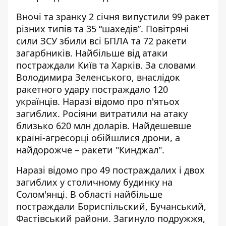
Вночі та зранку 2 січня випустили 99 ракет
різних типів та 35 “шахедів”. Повітряні
сили ЗСУ збили всі БПЛА та 72 ракети
загарбників. Найбільше від атаки
постраждали Київ та Харків. За словами
Володимира Зеленського, внаслідок
ракетного удару постраждало 120
українців.
Наразі відомо про п'ятьох
загиблих
. Росіяни витратили на атаку
близько 620 млн доларів. Найдешевше
країні-агресорці обійшлися дрони, а
найдорожче – ракети "Кинджал".
Наразі
відомо про 49 постраждалих
і двох
загиблих у столичному будинку на
Солом'янці. В області найбільше
постраждали Бориспільский, Бучанський,
Фастівський райони. Загинуло подружжя,