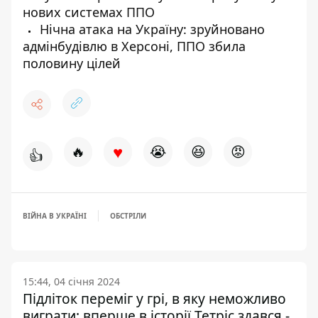
нових системах ППО
Нічна атака на Україну: зруйновано
адмінбудівлю в Херсоні, ППО збила
половину цілей
♥
🔥
😭
😆
😡
👍
ВІЙНА В УКРАЇНІ
ОБСТРІЛИ
15:44, 04 січня 2024
Підліток переміг у грі, в яку неможливо
виграти: вперше в історії Тетріс здався -