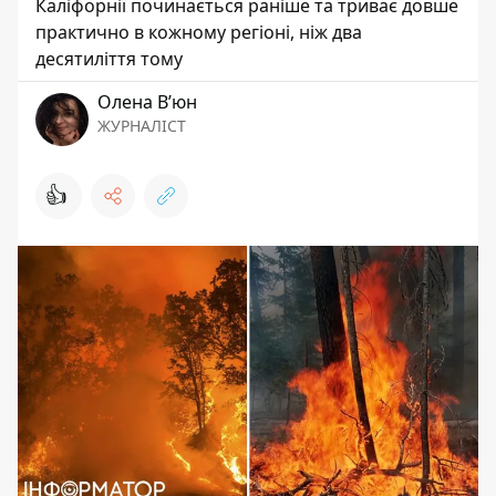
Каліфорнії починається раніше та триває довше
практично в кожному регіоні, ніж два
десятиліття тому
Олена Вʼюн
ЖУРНАЛІСТ
👍