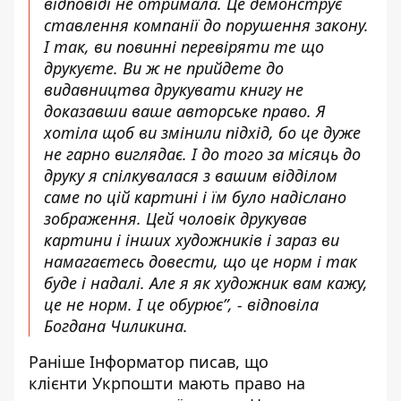
відповіді не отримала. Це демонструє
ставлення компанії до порушення закону.
І так, ви повинні перевіряти те що
друкуєте. Ви ж не прийдете до
видавництва друкувати книгу не
доказавши ваше авторське право. Я
хотіла щоб ви змінили підхід, бо це дуже
не гарно виглядає. І до того за місяць до
друку я спілкувалася з вашим відділом
саме по цій картині і їм було надіслано
зображення. Цей чоловік друкував
картини і інших художників і зараз ви
намагаєтесь довести, що це норм і так
буде і надалі. Але я як художник вам кажу,
це не норм. І це обурює”, - відповіла
Богдана Чиликина.
Раніше Інформатор писав, що
клієнти
Укрпошти мають право
на