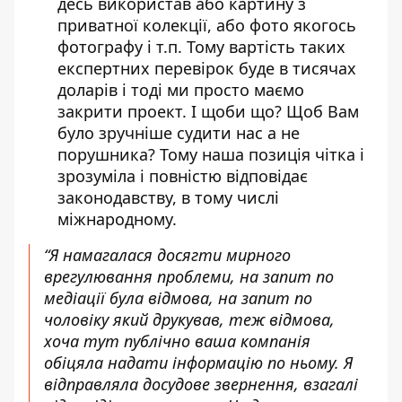
десь використав або картину з
приватної колекції, або фото якогось
фотографу і т.п. Тому вартість таких
експертних перевірок буде в тисячах
доларів і тоді ми просто маємо
закрити проект. І щоби що? Щоб Вам
було зручніше судити нас а не
порушника? Тому наша позиція чітка і
зрозуміла і повністю відповідає
законодавству, в тому числі
міжнародному.
“Я намагалася досягти мирного
врегулювання проблеми, на запит по
медіації була відмова, на запит по
чоловіку який друкував, теж відмова,
хоча тут публічно ваша компанія
обіцяла надати інформацію по ньому. Я
відправляла досудове звернення, взагалі