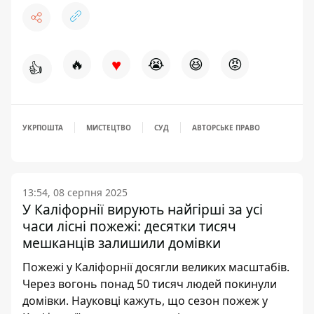
♥
🔥
😭
😆
😡
👍
УКРПОШТА
МИСТЕЦТВО
СУД
АВТОРСЬКЕ ПРАВО
13:54, 08 серпня 2025
У Каліфорнії вирують найгірші за усі
часи лісні пожежі: десятки тисяч
мешканців залишили домівки
Пожежі у Каліфорнії досягли великих масштабів.
Через вогонь понад 50 тисяч людей покинули
домівки. Науковці кажуть, що сезон пожеж у