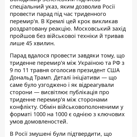
спеціальний указ, яким
дозволив Росії
провести парад
під час триденного
перемир'я. В Кремлі цей крок викликав
роздратовану реакцію. Московський захід
пройшов без військової техніки й тривав
лише 45 хвилин.
Парад вдалося провести завдяки тому, що
триденне перемир'я між Україною та РФ з
9 по 11 травня оголосив президент США
Дональд Трамп. Деталі ініціативи — що
саме було узгоджено і як відреагували
сторони —
висвітлює публікація про
триденне перемир'я
між сторонами
конфлікту. Обмін військовополоненими у
форматі 1000 на 1000 є однією з ключових
умов домовленостей.
В Росії змушені були підтвердити, що