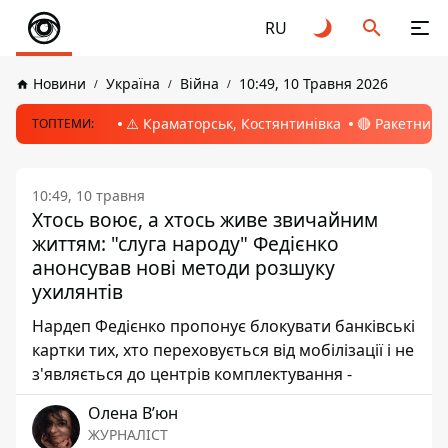
RU
Новини
Україна
Війна
10:49, 10 Травня 2026
⚠️ Краматорськ, Костянтинівка
🔴 Ракетний 
ТОПТЕМИ:
10:49, 10 травня
Хтось воює, а хтось живе звичайним
життям: "слуга народу" Федієнко
анонсував нові методи розшуку
ухилянтів
Нардеп Федієнко пропонує блокувати банківські
картки тих, хто переховується від мобілізації і не
з'являється до центрів комплектування -
Олена Вʼюн
ЖУРНАЛІСТ