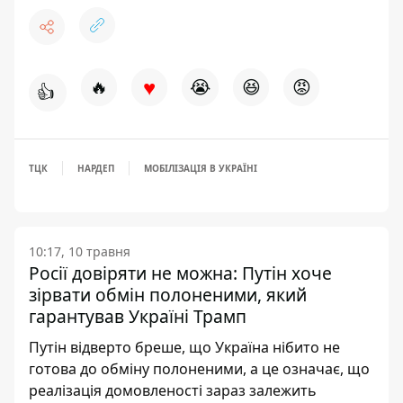
♥
🔥
😭
😆
😡
👍
ТЦК
НАРДЕП
МОБІЛІЗАЦІЯ В УКРАЇНІ
10:17, 10 травня
Росії довіряти не можна: Путін хоче
зірвати обмін полоненими, який
гарантував Україні Трамп
Путін відверто бреше, що Україна нібито не
готова до обміну полоненими, а це означає, що
реалізація домовленості зараз залежить