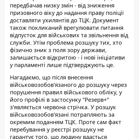
передбачав низку змін - від зниження
призовного віку до надання праву поліції
доставляти ухилянтів до ТЦК. Документ
також покликаний врегулювати питання
відпусток для військових та звільнення від
служби. Утім проблема розшуку тих, хто
фізично зник з поля зору держави,
залишається відкритою - і нові ініціативи
у парламенті лише підтверджують це.
Нагадаємо, що після внесення
військовозобов'язаного до розшуку через
порушення правил військового обліку, у
його профілі в
застосунку "Резерв+"
з'являється червона стрічка. У розшук
військовозобов'язані потрапляють за
окремим поданням ТЦК. Проте сам факт
перебування у реєстрі розшуку не
гарантує того, що людину вдасться