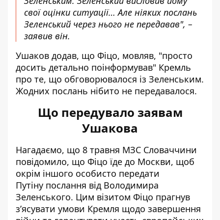
Зеленським. Зеленський висловив йому
свої оцінки ситуації… Але ніяких послань
Зеленський через нього не передавав", –
заявив він.
Ушаков додав, що Фіцо, мовляв, "просто
досить детально поінформував" Кремль
про те, що обговорювалося із Зеленським.
Жодних послань нібито не передавалося.
Що передувало заявам
Ушакова
Нагадаємо, що 8 травня МЗС Словаччини
повідомило, що Фіцо їде до Москви, щоб
окрім іншого особисто
передати
Путіну послання від Володимира
Зеленського
. Цим візитом Фіцо прагнув
з’ясувати умови Кремля щодо завершення