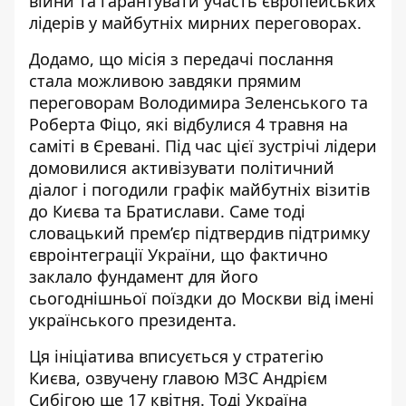
війни та гарантувати участь європейських
лідерів у майбутніх мирних переговорах.
Додамо, що місія з передачі послання
стала можливою завдяки
прямим
переговорам Володимира Зеленського та
Роберта Фіцо
, які відбулися 4 травня на
саміті в Єревані. Під час цієї зустрічі лідери
домовилися активізувати політичний
діалог і погодили графік майбутніх візитів
до Києва та Братислави. Саме тоді
словацький прем’єр підтвердив підтримку
євроінтеграції України, що фактично
заклало фундамент для його
сьогоднішньої поїздки до Москви від імені
українського президента.
Ця ініціатива вписується у стратегію
Києва, озвучену главою МЗС Андрієм
Сибігою ще 17 квітня. Тоді Україна