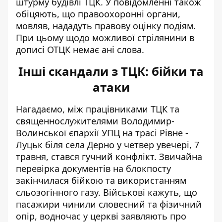
штурму будівлі ТЦК. У повідомленні також
обіцяють, що правоохоронні органи,
мовляв, нададуть правову оцінку подіям.
При цьому щодо можливої стрілянини в
дописі ОТЦК немає ані слова.
Інші скандали з ТЦК: бійки та
атаки
Нагадаємо, між працівниками ТЦК та
священнослужителями Володимир-
Волинської єпархії УПЦ на трасі Рівне -
Луцьк біля села Дерно у четвер увечері, 7
травня,
стався гучний конфлікт
. Звичайна
перевірка документів на блокпосту
закінчилася бійкою та використанням
сльозогінного газу. Військові кажуть, що
пасажири чинили словесний та фізичний
опір, водночас у церкві заявляють про