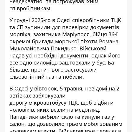
неадекватно" та погрожував їхнім
співробітникам.
У грудні 2025-го в Одесі співробітники ТЦК
та СП зупинили для перевірки документів
морпіха, захисника Маріуполя, бійця 36-ї
окремої бригади морської піхоти Романа
Миколайовича Покидько. Військовй
надав усі необхідні документи, однак його
все одно силоміць заштовхали у бус. Ба
більше, проти нього
застосували
сльозогінний газ та побили
.
В Одесі у вівторок, 5 травня, невідомі на 2
автівках
заблокували
дорогу мікроавтобусу TЦK
, щоб відбити
чоловіків, яких везли на медогляд.
Нападники вибили скло та кинули газ у
салон, що дозволило трьом мобілізованим
чоловікам втекти. Військові вже передали