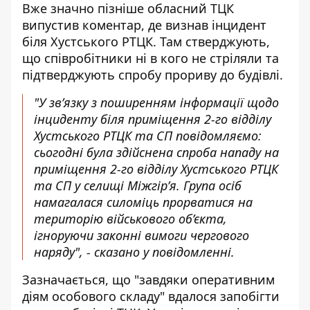
Вже значно пізніше обласний ТЦК
випустив коментар, де визнав інцидент
біля Хустського РТЦК. Там стверджують,
що співробітники ні в кого не стріляли та
підтверджують спробу прориву до будівлі.
"У зв’язку з поширенням інформації щодо
інциденту біля приміщення 2-го відділу
Хустського РТЦК та СП повідомляємо:
сьогодні була здійснена спроба нападу на
приміщення 2-го відділу Хустського РТЦК
та СП у селищі Міжгірʼя. Група осіб
намагалася силоміць прорватися на
територію військового об’єкта,
ігноруючи законні вимоги чергового
наряду", - сказано у повідомленні.
Зазначається, що "завдяки оперативним
діям особового складу" вдалося запобігти