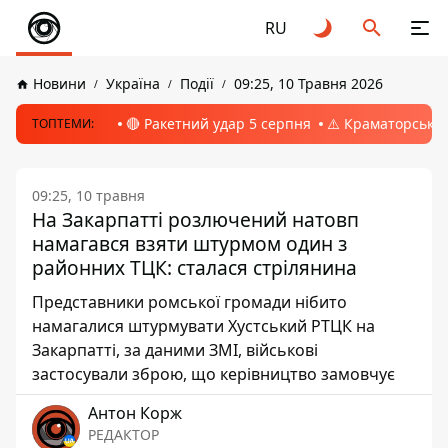
RU
Новини
Україна
Події
09:25, 10 Травня 2026
🔴 Ракетний удар 5 серпня
⚠️ Краматорськ, 
ТОПТЕМИ:
09:25, 10 травня
На Закарпатті розлючений натовп
намагався взяти штурмом один з
районних ТЦК: сталася стрілянина
Представники ромської громади нібито
намагалися штурмувати Хустський РТЦК на
Закарпатті, за даними ЗМІ, військові
застосували зброю, що керівництво замовчує
Антон Корж
РЕДАКТОР