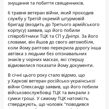
знущання та побиття священників.
6 травня ветеран війни, який проходив
службу у Третій окремій штурмовій
бригаді (входить до Третього армійського
корпусу) заявив, що
його побили
співробітники ТЦК та СП
у Дніпрі. За його
словами, він йшов до свого автомобіля,
коли йому раптово перекрила дорогу інша
автівка з людьми без опізнавальних
знаків у чорних масках, які спершу
відмовилися показати йому документи.
В січні цього року стало відомо, що
у Харкові ветеран російсько-української
війни Олександр заявив, що його
побили
військовослужбовці ТЦК
та викрали з
сумки гроші. У самому ТЦК натомість
стверджують, що чоловік "поводився