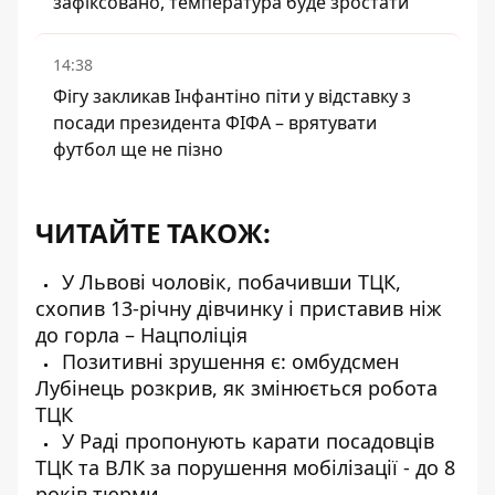
зафіксовано, температура буде зростати
14:38
Фігу закликав Інфантіно піти у відставку з
посади президента ФІФА – врятувати
футбол ще не пізно
ЧИТАЙТЕ ТАКОЖ:
У Львові чоловік, побачивши ТЦК,
схопив 13-річну дівчинку і приставив ніж
до горла – Нацполіція
Позитивні зрушення є: омбудсмен
Лубінець розкрив, як змінюється робота
ТЦК
У Раді пропонують карати посадовців
ТЦК та ВЛК за порушення мобілізації - до 8
років тюрми