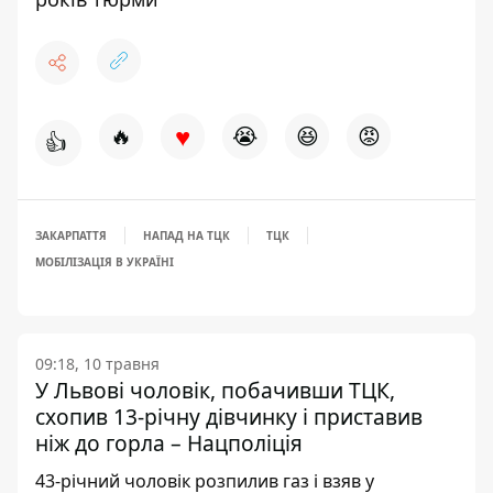
♥
🔥
😭
😆
😡
👍
ЗАКАРПАТТЯ
НАПАД НА ТЦК
ТЦК
МОБІЛІЗАЦІЯ В УКРАЇНІ
09:18, 10 травня
У Львові чоловік, побачивши ТЦК,
схопив 13-річну дівчинку і приставив
ніж до горла – Нацполіція
43-річний чоловік розпилив газ і взяв у