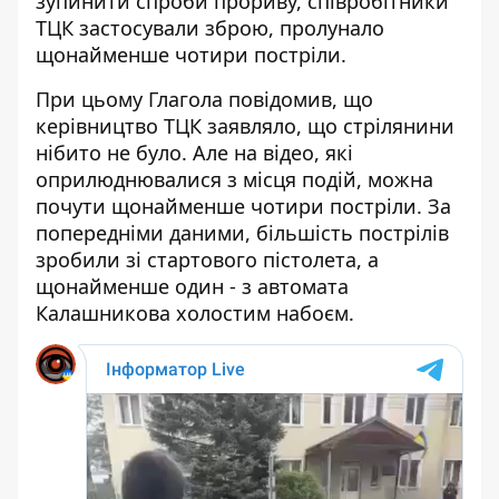
зупинити спроби прориву, співробітники
ТЦК застосували зброю, пролунало
щонайменше чотири постріли.
При цьому Глагола повідомив, що
керівництво ТЦК заявляло, що стрілянини
нібито не було. Але на відео, які
оприлюднювалися з місця подій, можна
почути щонайменше чотири постріли. За
попередніми даними, більшість пострілів
зробили зі стартового пістолета, а
щонайменше один - з автомата
Калашникова холостим набоєм.