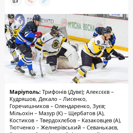
👍
Маріуполь:
Трифонів (Дуве); Алексєєв –
Кудряшов, Декало – Лисенко,
Горечишников – Олендаренко, Зуєв;
Мільохін – Мазур (К) – Щербатов (А),
Костиков – Твердохлєбов – Казаковцев (А),
Тютченко – Желнерівський – Севанькаєв,