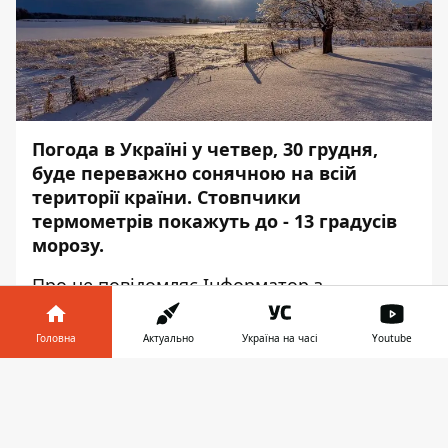
Погода в Україні у четвер, 30 грудня,
буде переважно сонячною на всій
території країни. Стовпчики
термометрів покажуть до - 13 градусів
морозу.
Про це повідомляє
Інформатор
з
посиланням на дані
Укргідрометцентру
.
Головна
Актуально
Україна на часі
Youtube
Так, у західних областях вдень ​​буде від -3
до +4 градусів, а вночі – від 0 до -9 морозу.
Інформатор у
Завантажити
телефоні
👉
У центральних та північних областях
синоптики прогнозують від 0 до - 6