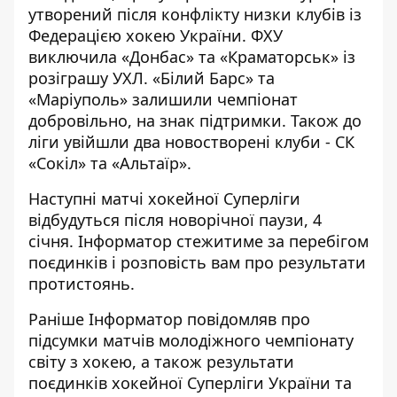
утворений після конфлікту низки клубів із
Федерацією хокею України. ФХУ
виключила «Донбас» та «Краматорськ» із
розіграшу УХЛ. «Білий Барс» та
«Маріуполь» залишили чемпіонат
добровільно, на знак підтримки. Також до
ліги увійшли два новостворені клуби - СК
«Сокіл» та «Альтаїр».
Наступні матчі хокейної Суперліги
відбудуться після новорічної паузи, 4
січня.
Інформатор
стежитиме за перебігом
поєдинків і розповість вам про результати
протистоянь.
Раніше
Інформатор
повідомляв про
підсумки матчів молодіжного чемпіонату
світу
з хокею, а також результати
поєдинків
хокейної Суперліги
України та