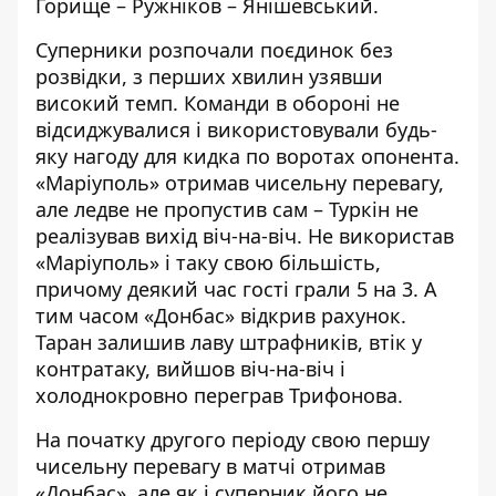
Горище – Ружніков – Янішевський.
Суперники розпочали поєдинок без
розвідки, з перших хвилин узявши
високий темп. Команди в обороні не
відсиджувалися і використовували будь-
яку нагоду для кидка по воротах опонента.
«Маріуполь» отримав чисельну перевагу,
але ледве не пропустив сам – Туркін не
реалізував вихід віч-на-віч. Не використав
«Маріуполь» і таку свою більшість,
причому деякий час гості грали 5 на 3. А
тим часом «Донбас» відкрив рахунок.
Таран залишив лаву штрафників, втік у
контратаку, вийшов віч-на-віч і
холоднокровно переграв Трифонова.
На початку другого періоду свою першу
чисельну перевагу в матчі отримав
«Донбас», але як і суперник його не