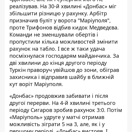
реалізував. На 30-й хвилині «Донбас» міг
збільшити різницю у рахунку. Арбітр
призначив буліт у ворота "Маріуполя",
проте Трифонов відбив кидок Медведєва.
Команди не зменшували обертів і
пропустили кілька можливостей змінити
рахунок на табло. І все ж таки удача
посміхнулася господарям майданчика. За
дві хвилини до кінця другого періоду
Туркін праворуч увійшов до зони, обіграв
захисника і відправив шайбу в ближній
кут воріт Маріуполя.
«Донбас» продовжив забивати і після
другої перерви. На 4-й хвилині третього
періоду Сигаров зробив рахунок 3:0. Потім
«Маріуполь» удруге у матчі отримав
можливість зіграти 5 на 3, але, як і у
першому періоді, «Донбас» вистояв. І