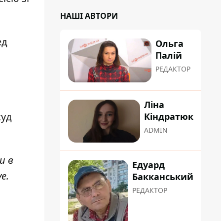
НАШІ АВТОРИ
ед
Ольга
Палій
РЕДАКТОР
Ліна
суд
Кіндратюк
ADMIN
и в
Едуард
ve
.
Бакканський
РЕДАКТОР