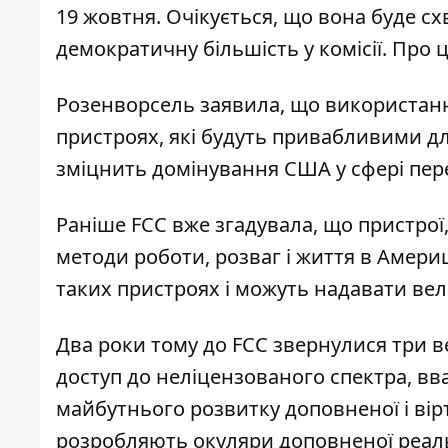
19 жовтня. Очікується, що вона буде с
демократичну більшість у комісії. Про
Розенворсель заявила, що використанн
пристроях, які будуть привабливими для
зміцнить домінування США у сфері пер
Раніше FCC вже згадувала, що пристрої
методи роботи, розваг і життя в Амери
таких пристроях і можуть надавати вел
Два роки тому до FCC звернулися три в
доступ до неліцензованого спектра, в
майбутнього розвитку доповненої і вірт
розробляють окуляри доповненої реаль