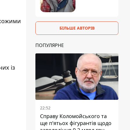
схожими
БІЛЬШЕ АВТОРІВ
ПОПУЛЯРНЕ
них із
22:52
Справу Коломойського та
ще п'ятьох фігурантів щодо