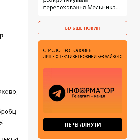
перепоховання Мельника
через ризик дипломатичної
ізоляції
БІЛЬШЕ НОВИН
ір
о
СТИСЛО ПРО ГОЛОВНЕ
ЛИШЕ ОПЕРАТИВНІ НОВИНИ БЕЗ ЗАЙВОГО
аково,
бробці
у.
ПЕРЕГЛЯНУТИ
ією зі