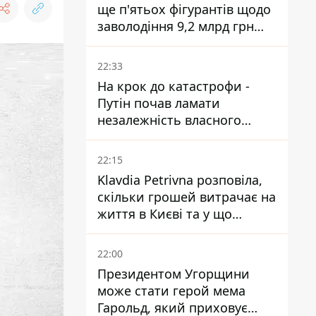
ще п'ятьох фігурантів щодо
заволодіння 9,2 млрд грн
ПриватБанку скерували до
суду
22:33
На крок до катастрофи -
Путін почав ламати
незалежність власного
Центробанку, змусивши
знизити базову ставку
22:15
Klavdia Petrivna розповіла,
скільки грошей витрачає на
життя в Києві та у що
вкладає мільйони
22:00
Президентом Угорщини
може стати герой мема
Гарольд, який приховує