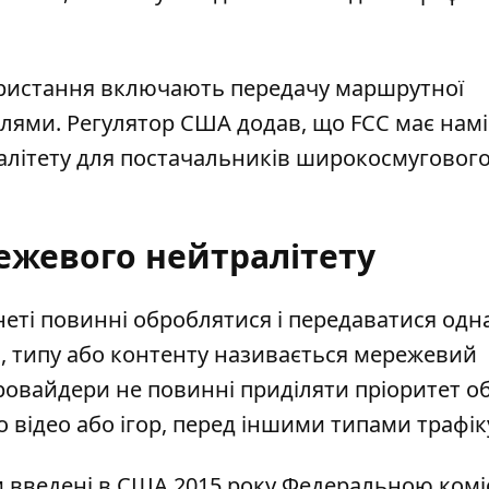
ористання включають передачу маршрутної
ілями. Регулятор США додав, що FCC має нам
алітету для постачальників широкосмуговог
ежевого нейтралітету
рнеті повинні оброблятися і передаватися одн
я, типу або контенту називається мережевий
провайдери не повинні приділяти пріоритет о
 відео або ігор, перед іншими типами трафік
 введені в США 2015 року Федеральною коміс