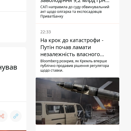
заволодіння 9,2 млрд грн
ПриватБанку скерували до
САП направила до суду обвинувальний
акт щодо олігарха та експосадовців
суду
ПриватБанку
22:33
На крок до катастрофи -
Путін почав ламати
незалежність власного
Центробанку, змусивши
Bloomberg розкрив, як Кремль вперше
нував
публічно продавив рішення регулятора
знизити базову ставку
щодо ставки.