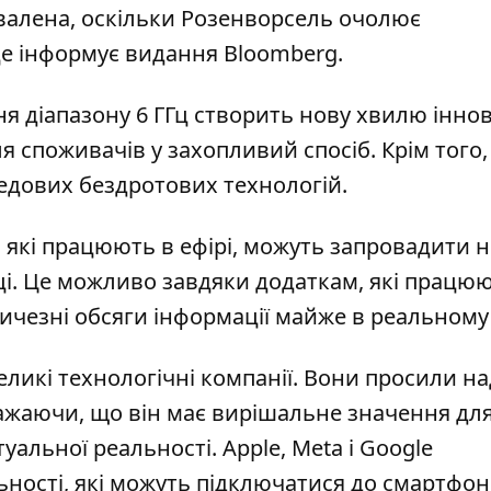
хвалена, оскільки Розенворсель очолює
 це інформує видання Bloomberg.
я діапазону 6 ГГц створить нову хвилю іннов
 споживачів у захопливий спосіб. Крім того,
едових бездротових технологій.
, які працюють в ефірі, можуть запровадити н
ці. Це можливо завдяки додаткам, які працю
ичезні обсяги інформації майже в реальному 
еликі технологічні компанії. Вони просили на
важаючи, що він має вирішальне значення дл
уальної реальності. Apple, Meta і Google
ності, які можуть підключатися до смартфоні