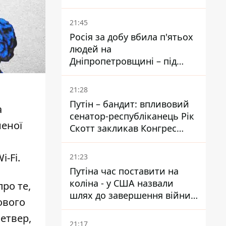
біль – він очолив народне
голосування
21:45
Росія за добу вбила п'ятьох
людей на
Дніпропетровщині – під
ударами опинилися п'ять
районів області
21:28
Путін – бандит: впливовий
а
сенатор-республіканець Рік
неної
Скотт закликав Конгрес
притягнути РФ до
відповідальності за війну в
-Fi.
21:23
Україні
Путіна час поставити на
коліна - у США назвали
ро те,
шлях до завершення війни -
вого
National Security Journal
четвер,
21:17