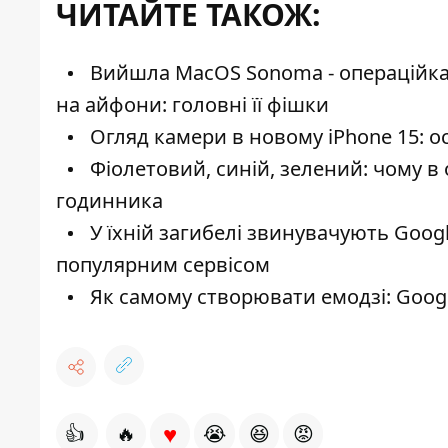
ЧИТАЙТЕ ТАКОЖ:
Вийшла MacOS Sonoma - операційка 
на айфони: головні її фішки
Огляд камери в новому iPhone 15: о
Фіолетовий, синій, зелений: чому в 
годинника
У їхній загибелі звинувачують Google 
популярним сервісом
Як самому створювати емодзі: Google
♥
👍
🔥
😭
😆
😡