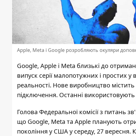
Apple, Meta і Google розробляють окуляри доповн
Google, Apple і Meta близькі до отрима
випуск
серії малопотужних і простих у 
реальності. Нове виробництво містить у
підключення. Останні використовують ті
Голова Федеральної комісії з питань з
що
Google, Meta та Apple планують от
покоління у США у середу, 27 вересня. 