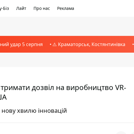
-Біз
Лайт
Про нас
Реклама
тний удар 5 серпня
⚠️ Краматорськ, Костянтинівка
отримати дозвіл на виробництво VR-
ША
ь нову хвилю інновацій