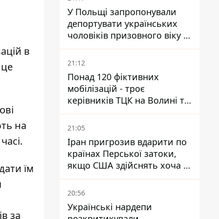
У Польщі запропонували
депортувати українських
чоловіків призовного віку -
кого це може торкнутися
ацій в
21:12
 це
Понад 120 фіктивних
мобілізацій - троє
керівників ТЦК на Волині та
ові
Буковині отримали підозри
за фейкові звіти
ють на
21:05
часі.
Іран пригрозив вдарити по
країнах Перської затоки,
якщо США здійснять хоча б
дати їм
одну атаку - Reuters
я
20:56
Українські нардепи
в за
розкритикували