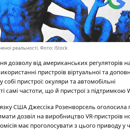
еної реальності. Фото: iStock
ння
дозволу від американських регуляторів н
використанні пристроїв віртуальної та допов
 собі пристрої: окуляри та автомобільні
 самі частоти, що й пристрої з підтримкою Wi
в'язку США Джессіка Розенворсель оголосила п
римати дозвіл на виробництво VR-пристроїв
но
Комісія має проголосувати з цього приводу у 