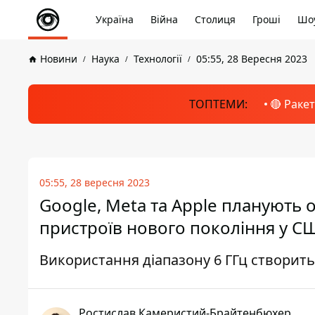
Україна
Війна
Столиця
Гроші
Шоу
Новини
Наука
Технології
05:55, 28 Вересня 2023
ТОПТЕМИ:
🔴 Раке
05:55, 28 вересня 2023
Google, Meta та Apple планують 
пристроїв нового покоління у С
Використання діапазону 6 ГГц створит
Ростислав Камеристий-Брайтенбюхер