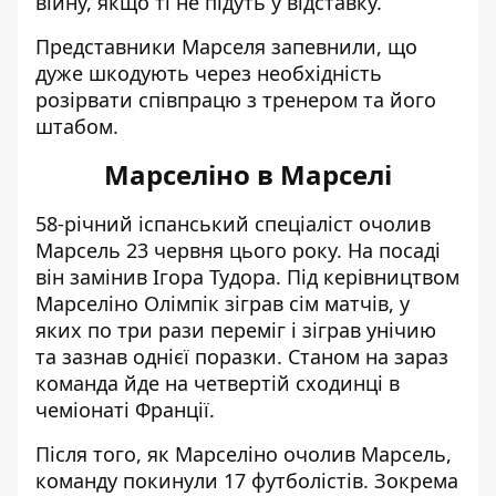
війну, якщо ті не підуть у відставку.
Представники Марселя запевнили, що
дуже шкодують через необхідність
розірвати співпрацю з тренером та його
штабом.
Марселіно в Марселі
58-річний іспанський спеціаліст очолив
Марсель 23 червня цього року. На посаді
він замінив Ігора Тудора. Під керівництвом
Марселіно Олімпік зіграв сім матчів, у
яких по три рази переміг і зіграв унічию
та зазнав однієї поразки. Станом на зараз
команда йде на четвертій сходинці в
чеміонаті Франції.
Після того, як Марселіно очолив Марсель,
команду покинули 17 футболістів. Зокрема