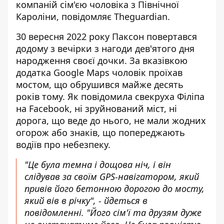
компаній
сім'єю чоловіка з Північної
Кароліни, п
овідомляє Theguardian.
30 вересня 2022 року Паксон повертався
додому з вечірки з нагоди дев'ятого дня
народження своєї дочки. За вказівкою
додатка Google Maps чоловік проїхав
мостом, що обрушився майже десять
років тому. Як повідомила свекруха Філіпа
на Facebook, ні зруйнований міст, ні
дорога, що веде до нього, не мали жодних
огорож або знаків, що попереджають
водіїв про небезпеку.
"Це була темна і дощова ніч, і він
слідував за своїм GPS-навігатором, який
привів його бетонною дорогою до мосту,
який вів в річку", - йдеться в
повідомленні. "Його сім'ї та друзям дуже