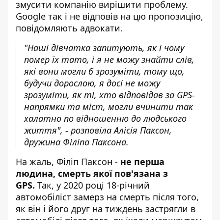
змусити компанію вирішити проблему.
Google так і не відповів на цю пропозицію,
повідомляють адвокати.
"Наші дівчатка запитують, як і чому
помер їх тато, і я не можу знайти слів,
які вони могли б зрозуміти, тому що,
будучи дорослою, я досі не можу
зрозуміти, як ті, хто відповідав за GPS-
напрямки та міст, могли вчинити так
халатно по відношенню до людського
життя", - розповіла Алісія Паксон,
дружина Філіпа Паксона.
На жаль, Філіп Паксон -
не перша
людина, смерть якої пов'язана з
GPS.
Так, у 2020 році 18-річний
автомобіліст замерз на смерть після того,
як він і його друг на тиждень застрягли в