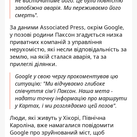
не вистачатиме його. Це була повністю
запобіжна аварія. Ми переживаємо його
смерть".
За даними Associated Press, окрім Google,
у позові родини Паксон згадується низка
приватних компаній з управління
нерухомістю, які несли відповідальність за
землю, на якій сталася аварія, та за
прилеглі ділянки.
Google у свою чергу прокоментував цю
ситуацію: "Ми відчуваємо глибоке
співчуття сім'ї Паксон. Наша мета -
надати точну інформацію про маршрути
у Картах, і ми розглядаємо цей позов".
Люди, які живуть у Хікорі, Північна
Кароліна, вже намагалися повідомити
Google про зруйнований міст, щоб