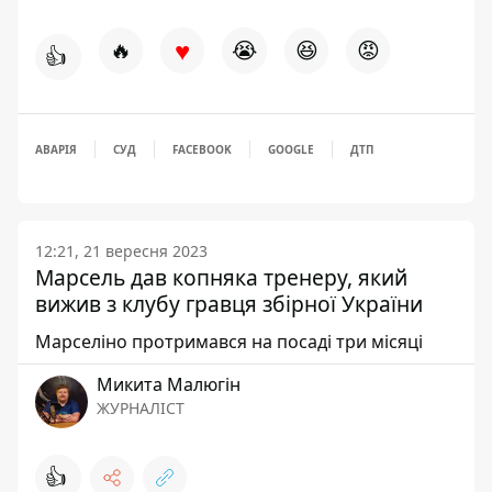
♥
🔥
😭
😆
😡
👍
АВАРІЯ
СУД
FACEBOOK
GOOGLE
ДТП
12:21, 21 вересня 2023
Марсель дав копняка тренеру, який
вижив з клубу гравця збірної України
Марселіно протримався на посаді три місяці
Микита Малюгін
ЖУРНАЛІСТ
👍