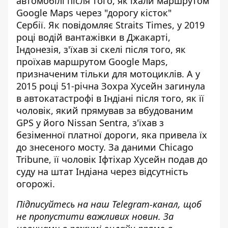
автомобілі після того, як їхали маршрутом
Google Maps через "дорогу кісток"
Сербії. Як повідомляє Straits Times, у 2019
році водій вантажівки в Джакарті,
Індонезія, з'їхав зі скелі після того, як
проїхав маршрутом Google Maps,
призначеним тільки для мотоциклів. А у
2015 році 51-річна Зохра Хусейн загинула
в автокатастрофі в Індіані після того, як її
чоловік, який прямував за вбудованим
GPS у його Nissan Sentra, з'їхав з
безіменної платної дороги, яка привела їх
до знесеного мосту. За даними Chicago
Tribune, її чоловік Іфтіхар Хусейн подав до
суду на штат Індіана через відсутність
огорожі.
Підписуйтесь на наш
Telegram-канал
, щоб
не пропустити важливих новин. За