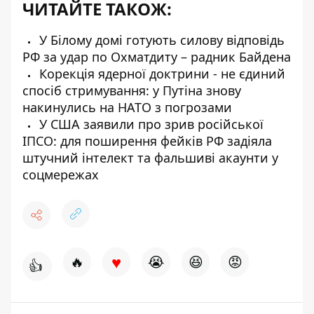
ЧИТАЙТЕ ТАКОЖ:
У Білому домі готують силову відповідь
РФ за удар по Охматдиту – радник Байдена
Корекція ядерної доктрини - не єдиний
спосіб стримування: у Путіна знову
накинулись на НАТО з погрозами
У США заявили про зрив російської
ІПСО: для поширення фейків РФ задіяла
штучний інтелект та фальшиві акаунти у
соцмережах
♥
🔥
😭
😆
😡
👍