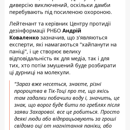
диверсію виключений
, оскільки дамби
перебувають під посиленою охороною.
Лейтенант та керівник Центру протидії
дезінформації РНБО
Андрій
Коваленко
зазначив, що з'являються
експерти, які
намагаються "хайпанути на
паніці"
, і це створює велику
відповідальність як для медіа, так і для
тих, хто потім змушений буде розбирати
ці дурниці на молекули.
"Зараз вже несеться, знаєте, різні
пророцтва в Тік-Тоці про те, що якісь
там гадалки побачили воду і, значить, це
знак, що ворог буде бити по греблях після
заяви Захарової. все це робиться. Просто
деякі люди або відпрацьовують за гроші
свідомо оці от нагнітання паніки, або