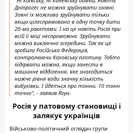
"Ні Київську, ні Каневську дамби, навіть
Дніпрогес не можна зруйнувати ззовні.
Зовні їх можливо зруйнувати тільки
якщо цілеспрямовано в одну точку бити
20-ма ракетами. І на це навіть Росія при
всій її міці неспроможна. Зруйнувати
можна виключно зсередини. Так як це
зробила Російська Федерація,
контролюючи Каховську плотину. Тобто
підірвати можна, якщо занести в
машинне відділення, яке знаходиться
нижче рівня води значну кількість
вибухівки. І йдеться про тонни. 10 тонн
точно", - заявив Ягун.
Росія у патовому становищі і
залякує українців
Військово-політичний оглядач групи