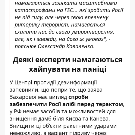
намагаються залякати масштабними
катастрофами на ГЕС... які зробити Росії
не під силу, але через свою впевнену
риторику терорист, намагається
схилити нас до свого умиротворення,
але, як і завжди, на його ж умовах", -
пояснює Олександр Коваленко.
Деякі експерти намагаються
хайпувати на паніці
У Центрі протидії дезинформації
запевнили, що попри те, що заява
Захарової має вигляд
спроби
забезпечити Росії алібі перед терактом
,
у РФ немає засобів та можливостей для
знищення дамб біля Києва та Канева.
Знищити ці об’єкти
ракетними ударами
неможливо, а варіант підриву через