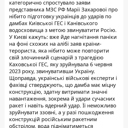
категорично спростувало заяви
представника МЗС РФ Марії Захарової про
нібито
підготовку українців до ударів по
дамбах Київської ГЕС і Канівського
водосховища з метою звинуватити Росію
.
У Києві кажуть: вже йде нагнітання паніки
на фоні схожих на алібі заяв країни-
терориста, яка нібито може повторити
свій злочинний сценарій з трагедією
Каховської ГЕС, яку зруйнувала 6 червня
2023 року, звинувативши Україну.
Щоправда, українські військові експерти і
фахівці стверджують, що дамба має міцну
конструкцію, здатну витримати значні
навантаження, зокрема й удари сучасних
ракет і навіть ядерний удар. Її неможливо
зруйнувати ззовні, а у разі пошкодження
конструкцій російським ракетним
обстрілом, вода підніматиметься