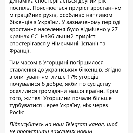
динаміка спостерігається другий рік
поспіль. Пояснюється приріст зростанням
міграційних рухів, особливо напливом
біженців з України. У зазначеному періоді
зростання населення було відмічено у 27
країнах ЄС. Найбільший приріст
спостерігався у Німеччині, Іспанії та
Франції.
Тим часом в Угорщині
погіршилося
ставлення до українських біженців
. Згідно
з опитуванням, лише 17% угорців
почувалися б добре, якби по сусідству
оселилися громадяни нашої країни. Крім
того, жителі Угорщини почали більше
турбуватися через Україну, ніж через
Росію.
Підписуйтесь на наш
Telegram-канал
, щоб
не пропустити важливих новин.