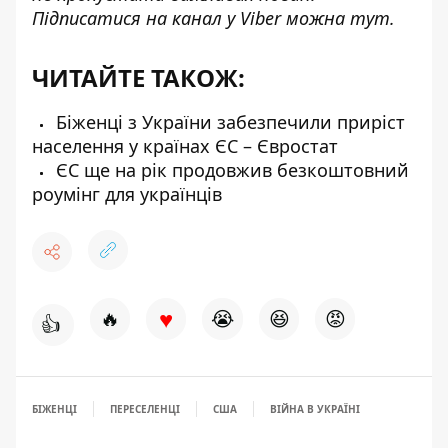
Підписатися на канал у Viber можна
тут
.
ЧИТАЙТЕ ТАКОЖ:
Біженці з України забезпечили приріст
населення у країнах ЄС – Євростат
ЄС ще на рік продовжив безкоштовний
роумінг для українців
♥
🔥
😭
😆
😡
👍
БІЖЕНЦІ
ПЕРЕСЕЛЕНЦІ
США
ВІЙНА В УКРАЇНІ