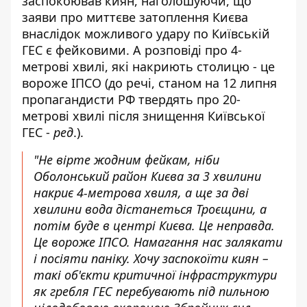
заспокоював киян, наголошуючи, що
заяви про миттєве затоплення Києва
внаслідок можливого удару по Київській
ГЕС є фейковими. А розповіді про 4-
метрові хвилі, які накриють столицю - це
вороже ІПСО (до речі, станом на 12 липня
пропагандисти РФ твердять про 20-
метрові хвилі після знищення Київської
ГЕС -
ред
.).
"Не вірте жодним фейкам, ніби
Оболонський район Києва за 3 хвилини
накриє 4-метрова хвиля, а ще за дві
хвилини вода дістанеться Троєщини, а
потім буде в центрі Києва. Це неправда.
Це вороже ІПСО. Намагання нас залякати
і посіяти паніку. Хочу заспокоїти киян –
такі об'єкти критичної інфраструктури
як гребля ГЕС перебувають під пильною