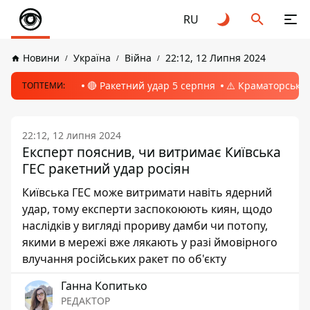
RU
Новини
Україна
Війна
22:12, 12 Липня 2024
🔴 Ракетний удар 5 серпня
⚠️ Краматорськ, 
ТОПТЕМИ:
22:12, 12 липня 2024
Експерт пояснив, чи витримає Київська
ГЕС ракетний удар росіян
Київська ГЕС може витримати навіть ядерний
удар, тому експерти заспокоюють киян, щодо
наслідків у вигляді прориву дамби чи потопу,
якими в мережі вже лякають у разі ймовірного
влучання російських ракет по об'єкту
Ганна Копитько
РЕДАКТОР