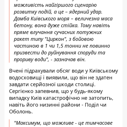
можливість найгіршого сценарію
розвитку подій, а це – ядерний удар.
Дамба Київського моря – величезна маса
бетону, вона дуже стійка. Тому навіть
пряме влучання сучасних потужних
ракет типу "Циркон", з бойовою
частиною в 1 чи 1,5 тонни не повинно
призвести до руйнування споруди та
прориву води", - зазначав він.
Вчені підрахували обсяг води у Київському
водосховищі і виявили, що він не здатен
завдати серйозної шкоди столиці.
Сергієнко запевнив, що у будь-якому
випадку Київ катастрофічно не затопить,
навіть його низинні райони - Поділ чи
Оболонь.
"Максимум, що можливе - це тимчасове