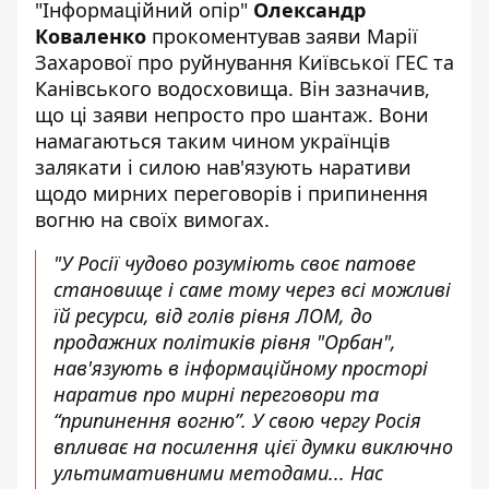
"Інформаційний опір"
Олександр
Коваленко
прокоментував заяви Марії
Захарової про руйнування Київської ГЕС та
Канівського водосховища. Він зазначив,
що ці заяви непросто про шантаж. Вони
намагаються таким чином
українців
залякати і силою нав'язують наративи
щодо мирних переговорів
і припинення
вогню на своїх вимогах.
"У Росії чудово розуміють своє патове
становище і саме тому через всі можливі
їй ресурси, від голів рівня ЛОМ, до
продажних політиків рівня "Орбан",
нав'язують в інформаційному просторі
наратив про мирні переговори та
“припинення вогню”. У свою чергу Росія
впливає на посилення цієї думки виключно
ультимативними методами... Нас