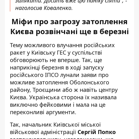
залякати. Досить вже цю паніку сіяти", -
наголосив Коваленко.
Міфи про загрозу затоплення
Києва розвінчані ще в березні
Тему можливого влучання російських
ракет у Київську ГЕС у суспільстві
обговорюють не вперше. Так, ще
наприкінці березня в ході запуску
російського ІПСО лунали заяви про
можливе затоплення Оболонського
району, Троєщини або ж навіть центру
Києва
. Українська сторона їх називала
виключно фейковими і мала на це
переконливі аргументи.
Так, начальник Київської міської
військової адміністрації
Сергій Попко