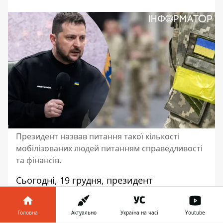
Президент назвав питання такої кількості
мобілізованих людей питанням справедливості
та фінансів.
Сьогодні, 19 грудня, президент
України Володимир Зеленський
проводить
велику пресконференцію за
Головна
Актуально
Україна на часі
Youtube
підсумками 2023 року
, другого року