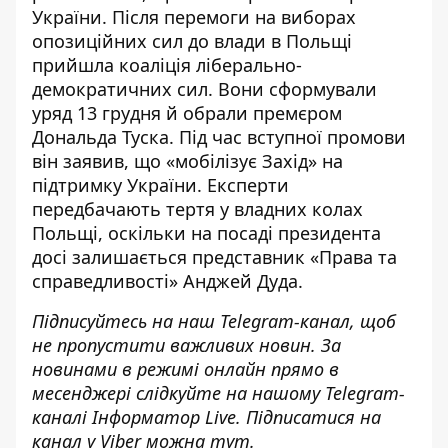
України. Після перемоги на виборах
опозиційних сил до влади в Польщі
прийшла коаліція ліберально-
демократичних сил. Вони сформували
уряд 13 грудня й
обрали премєром
Дональда Туска
. Під час вступної промови
він заявив, що «
мобілізує Захід
» на
підтримку України. Експерти
передбачають тертя у владних колах
Польщі, оскільки на посаді президента
досі залишається представник «Права та
справедливості» Анджей Дуда.
Підписуйтесь на наш
Telegram-канал
, щоб
не пропустити важливих новин. За
новинами в режимі онлайн прямо в
месенджері слідкуйте на нашому Telegram-
каналі
Інформатор Live
. Підписатися на
канал у Viber можна
тут
.