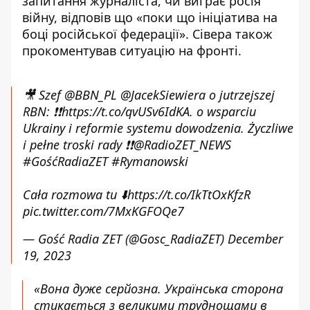
запитання журналіста, чи виграє росія
війну, відповів що «поки що ініціатива на
боці російської федерації». Сівера також
прокоментував ситуацію на фронті.
🎥 Szef
@BBN_PL
@JacekSiewiera
o jutrzejszej
RBN: ❗️❗️
https://t.co/qvUSv6IdKA
. o wsparciu
Ukrainy i reformie systemu dowodzenia. Życzliwe
i pełne troski rady ❗️❗️
@RadioZET_NEWS
#GośćRadiaZET
#Rymanowski
Cała rozmowa tu ⬇️
https://t.co/IkTtOxKfzR
pic.twitter.com/7MxKGFOQe7
— Gość Radia ZET (@Gosc_RadiaZET)
December
19, 2023
«Вона дуже серйозна. Українська сторона
стикається з великими труднощами в