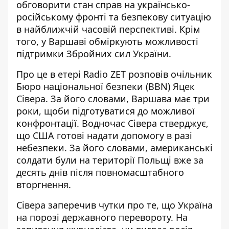
обговорити стан справ на українсько-
російському фронті та безпекову ситуацію
в найближчій часовій перспективі. Крім
того,
у Варшаві обміркують
можливості
підтримки Збройних сил України.
Про це в етері Radio ZET розповів очільник
Бюро національної безпеки (BBN) Яцек
Сівера. За його словами, Варшава
має три
роки
, щоби підготуватися до можливої
конфронтації. Водночас Сівера стверджує,
що США готові надати допомогу в разі
небезпеки. За його словами, американські
солдати були на території Польщі вже за
десять днів після повномасштабного
вторгнення.
Сівера заперечив чутки про те, що Україна
на порозі державного перевороту. На