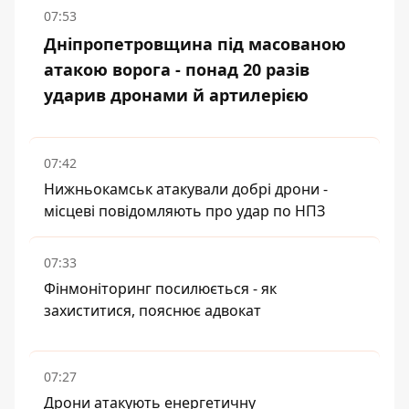
07:53
Дніпропетровщина під масованою
атакою ворога - понад 20 разів
ударив дронами й артилерією
07:42
Нижньокамськ атакували добрі дрони -
місцеві повідомляють про удар по НПЗ
07:33
Фінмоніторинг посилюється - як
захиститися, пояснює адвокат
07:27
Дрони атакують енергетичну