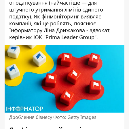
оподаткування (найчастіше — для
штучного утримання лімітів єдиного
податку). Як
фінмоніторинг виявляє
компанії, які це роблять, пояснює
Інформатору Діна Дрижакова - адвокат,
керівник ЮК "Prima Leader Group".
Дроблення бізнесу Фото: Getty Images