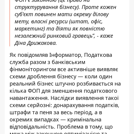
структурування бізнесу). Проте кожен
суб'єкт повинен мати окрему ділову
мету, власні ресурси (штат, офіс,
маркетинг) та діяти як повністю
незалежний ринковий гравець”, - каже
Діна Дрижакова.
Як повідомляв Інформатор, Податкова
служба разом з банківським
фінмоніторингом все активніше виявляє
схеми дроблення бізнесу — коли один
реальний бізнес штучно розбивається на
кілька ФОП для зменшення податкового
навантаження. Наслідки виявлення такої
схеми серйозні: донарахування податків,
штрафи та пеня за весь період, а в
окремих випадках — кримінальна
відповідальність. Проблема в тому, що
межа між законною оптимізацією та