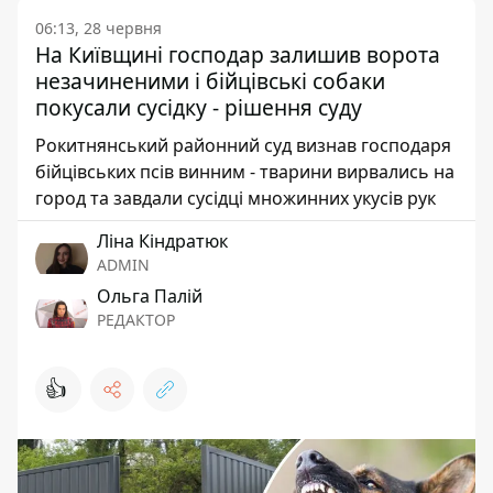
06:13, 28 червня
На Київщині господар залишив ворота
незачиненими і бійцівські собаки
покусали сусідку - рішення суду
Рокитнянський районний суд визнав господаря
бійцівських псів винним - тварини вирвались на
город та завдали сусідці множинних укусів рук
Ліна Кіндратюк
ADMIN
Ольга Палій
РЕДАКТОР
👍