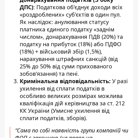
ДПС)
: Податкова об'єднує доходи всіх
«роздроблених» суб'єктів в один пул.
Як наслідок: анулювання статусу
платника єдиного податку «заднім
числом», донарахування ПДВ (20%) та
податку на прибуток (18%) або ПДФО
(18%) + військовий збір (1,5%),
нарахування штрафних санкцій (від
25% до 50% від суми прихованого
зобов'язання) та пені.
Кримінальна відповідальність:
У разі
ухилення від сплати податків в
особливо великих розмірах можлива
кваліфікація дій керівництва за ст. 212
КК України (Умисне ухилення від
сплати податків, зборів).
“Сама по собі наявність групи компаній чи
ФОП є законною (це право на