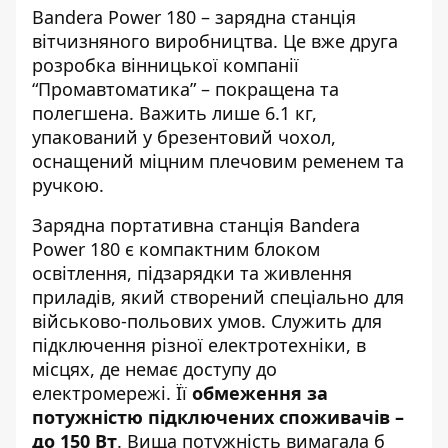
Bandera Power 180
– зарядна станція
вітчизняного виробництва. Це вже друга
розробка вінницької компанії
“Промавтоматика”
– покращена та
полегшена. Важить лише 6.1 кг,
упакований у брезентовий чохол,
оснащений міцним плечовим ременем та
ручкою.
Зарядна портативна станція Bandera
Power 180 є компактним блоком
освітлення, підзарядки та живлення
приладів, який створений спеціально для
військово-польових умов. Служить для
підключення різної електротехніки, в
місцях, де немає доступу до
електромережі. Її
обмеження за
потужністю підключених споживачів –
до 150 Вт
. Вища потужність вимагала б