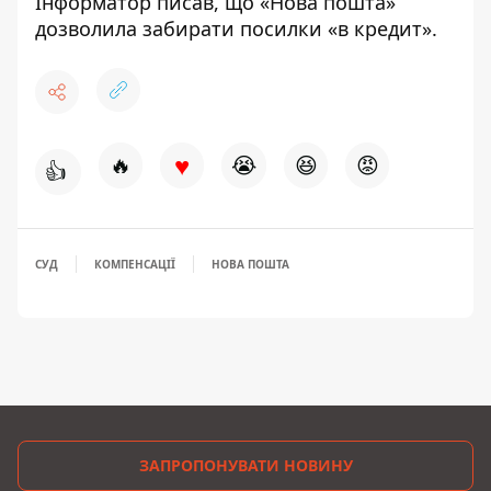
Інформатор
писав
, що «Нова пошта»
дозволила забирати посилки «в кредит».
♥
🔥
😭
😆
😡
👍
СУД
КОМПЕНСАЦІЇ
НОВА ПОШТА
ЗАПРОПОНУВАТИ НОВИНУ