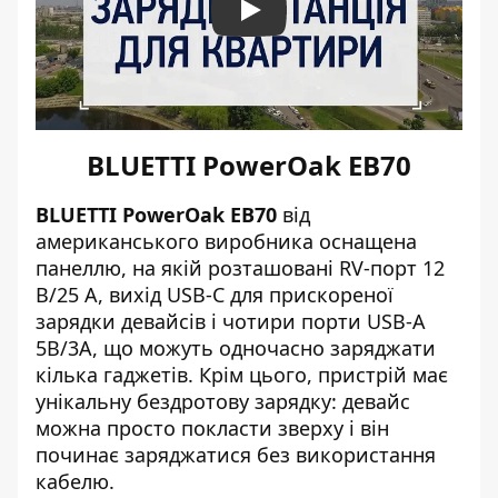
Play
BLUETTI PowerOak EB70
BLUETTI PowerOak EB70
від
американського виробника оснащена
панеллю, на якій розташовані RV-порт 12
В/25 А, вихід USB-C для прискореної
зарядки девайсів і чотири порти USB-A
5В/3А, що можуть одночасно заряджати
кілька гаджетів. Крім цього, пристрій має
унікальну бездротову зарядку: девайс
можна просто покласти зверху і він
починає заряджатися без використання
кабелю.