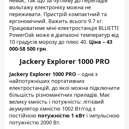
немає, так що за чутливу до перепадів
вольтажу електроніку можна не
переживати. Пристрій компактний та
ергономічний. Важить всього 9.7 кг.
Працюватиме міні-електростанція BLUETTI
PowerOak може в діапазоні температур від
10 градусів морозу до плюс 40.
Ціна – 43
000-58 500 грн
.
Jackery Explorer 1000 PRO
Jackery Explorer 1000 PRO
– одна з
найпотужніших портативних
електростанцій, до якої можна підключити
більшість різноманітних приладів. Має
велику ємність і потужність: літієвий
акумулятор ємністю 1002 Вт/год з
постійною
потужністю 1 кВт
і імпульсною
потужністю 2000 Вт.