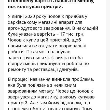
оголошену вартість набагато меншу,
ніж коштував пристрій.
У липні 2020 року
чоловік придбав у
харківському
магазині апарат для
аргонодугового зварювання. В накладній
була указана вартість – 17 тис. грн.
Чоловік купив цей пристрій, щоб
навчитися виконувати зварювальні
роботи. Після чого планував
зареєструватися як фізична особа
підприємець і виконувати роботи по
ремонту та реставрації двигунів.
В процесі навчання виникла проблема,
яка була пов`язана з неякісним
зварюванням металу. Через це чоловік
звернувся до магазину, в якому купував
пристрій. Але там йому відповіли, що
строк для обміну товару сплинув. Тому