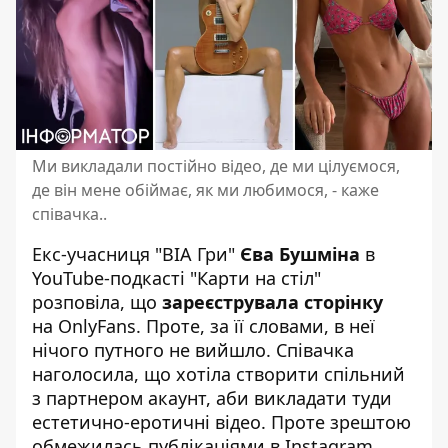
Ми викладали постійно відео, де ми цілуємося,
де він мене обіймає, як ми любимося, - каже
співачка..
Екс-учасниця
"ВІА Гри"
Єва Бушміна
в
YouTube-подкасті "Карти на стіл"
розповіла, що
зареєструвала сторінку
на OnlyFans. Проте, за її словами, в неї
нічого путного не вийшло. Співачка
наголосила, що хотіла створити спільний
з партнером акаунт, аби викладати туди
естетично-еротичні відео. Проте зрештою
обмежилась публікаціями в Instagram.