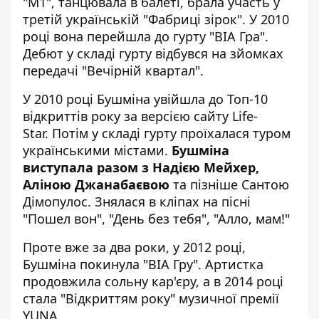
"М1", танцювала в балеті, брала участь у
третій українській "Фабриці зірок". У 2010
році вона перейшла до гурту "ВІА Гра".
Дебют у складі гурту відбувся на зйомках
передачі "Вечірній квартал".
У 2010 році Бушміна увійшла до Топ-10
відкриттів року за версією сайту Life-
Star. Потім у складі гурту проїхалася туром
українськими містами.
Бушміна
виступала разом з Надією Мейхер,
Аліною Джанабаєвою
та пізніше Сантою
Дімопулос. Знялася в кліпах на пісні
"Пошел вон", "День без тебя", "Алло, мам!"
Проте вже за два роки, у 2012 році,
Бушміна покинула "ВІА Гру". Артистка
продовжила сольну кар'єру, а в 2014 році
стала "Відкриттям року" музичної премії
YUNA.