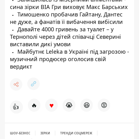
сина зірки ВІА Гри виховує Макс Барських
Тимошенко пробачив Гайтану, Дантес
не дуже, а фанатів її вибачення вибісили
Давайте 4000 гривень за туалет – у
Тернополі через дітей співачці Северині
виставили дикі умови
Майбутнє Leleka в Україні під загрозою -
музичний продюсер оголосив свій
вердикт
♥
🔥
😭
😆
😡
👍
ШОУ-БІЗНЕС
ЗІРКИ
ТРЕНДИ СОЦМЕРЕЖ