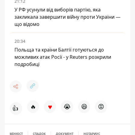
21:12
У РФ усунули від виборів партію, яка
закликала завершити війну проти України —
що відомо
20:34
Польща та країни Балтії готуються до
можливих атак Росії - у Reuters розкрили
подробиці
♥
🔥
😭
😆
😡
👍
МІНЮСТ
СПАДОК
ДОКУМЕНТ
НОТАРИУС