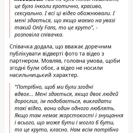
це було інколи еротично, красиво,
сексуально. І всі ці відео обожнювали. І
мені здається, що якщо маємо на увазі
такий Only Fans, то це круто", -
розповіла співачка.
Співачка додала, що вважає доречним
публікувати відверті фото та відео з
партнером. Мовляв, головна умова, щоби
згодні були обоє, а відео не носили
насильницький характер.
"Потрібно, щоб ми були згодні
вдвох... Мені здається, якщо двоє людей
дорослих, їм подобається, викладати
такі відео, вони один одного люблять.
Якщо там немає жорстокості і знущання
і всього, що може бути і могло б бути,
то це круто, класно. Нам всім потрібно