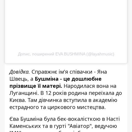
Допис, поширений EVA BUSHMINA (@layahmusic)
Довідка.
Справжнє ім'я співачки - Яна
Швець, а
Бушміна - це дошлюбне
прізвище її матері.
Народилася вона на
Луганщині. В 12 років родина переїхала до
Києва. Там дівчинка вступила в академію
естрадного та циркового мистецтва.
Єва Бушміна була бек-вокалісткою в Насті
Каменських та в гурті "Авіатор", ведучою