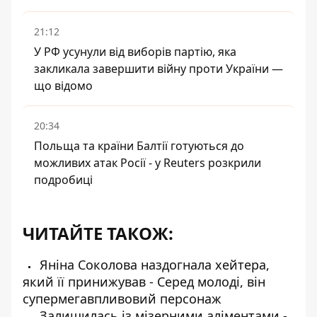
21:12
У РФ усунули від виборів партію, яка
закликала завершити війну проти України —
що відомо
20:34
Польща та країни Балтії готуються до
можливих атак Росії - у Reuters розкрили
подробиці
ЧИТАЙТЕ ТАКОЖ:
Яніна Соколова наздогнала хейтера,
який її принижував - Серед молоді, він
супермегавпливовий персонаж
Залишилась із мізерними аліментами -