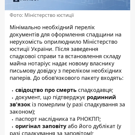
Фото: Міністерство юстиції
Мінімально необхідний перелік
документів для оформлення спадщини на
нерухомість
оприлюднило Міністерство
юстиції України
. Після заведення
спадкової справи та встановлення складу
майна нотаріус надає новому власнику
письмову довідку з переліком необхідних
паперів. До обов'язкового пакету входять:
свідоцтво про смерть
спадкодавця;
документ, що підтверджує
родинний
зв'язок
із померлим (у разі спадкування за
законом);
паспорт наслідника та РНОКПП;
оригінал заповіту
або його дублікат (у
разі спадкування за заповітом);