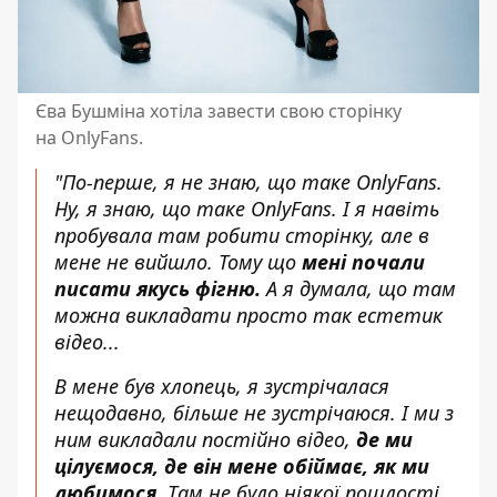
Єва Бушміна хотіла завести свою сторінку
на OnlyFans.
"По-перше, я не знаю, що таке OnlyFans.
Ну, я знаю, що таке OnlyFans. І я навіть
пробувала там робити сторінку, але в
мене не вийшло. Тому що
мені почали
писати якусь фігню.
А я думала, що там
можна викладати просто так естетик
відео...
В мене був хлопець, я зустрічалася
нещодавно, більше не зустрічаюся. І ми з
ним викладали постійно відео,
де ми
цілуємося, де він мене обіймає, як ми
любимося.
Там не було ніякої пошлості,