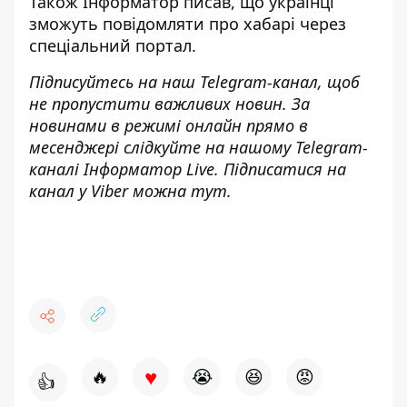
Також І
нформатор
писав, що українці
зможуть повідомляти про хабарі через
спеціальний портал
.
Підписуйтесь на наш
Telegram-канал
, щоб
не пропустити важливих новин. За
новинами в режимі онлайн прямо в
месенджері слідкуйте на нашому Telegram-
каналі
Інформатор Live
. Підписатися на
канал у Viber можна
тут
.
♥
🔥
😭
😆
😡
👍