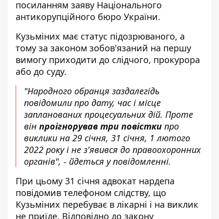
посиланням
заяву
Національного
антикорупційного бюро України.
Кузьміних має статус підозрюваного, а
тому за законом зобов'язаний на першу
вимогу приходити до слідчого, прокурора
або до суду.
"Народного обранця заздалегідь
повідомили про дату, час і місце
запланованих процесуальних дій. Проте
він
проігнорував три повістки
про
виклики на 29 січня, 31 січня, 1 лютого
2022 року і не з'явився до правоохоронних
органів", - йдеться у повідомленні.
При цьому 31 січня адвокат нардепа
повідомив телефоном слідству, що
Кузьміних перебуває в лікарні і на виклик
не приїде. Відповідно до закону