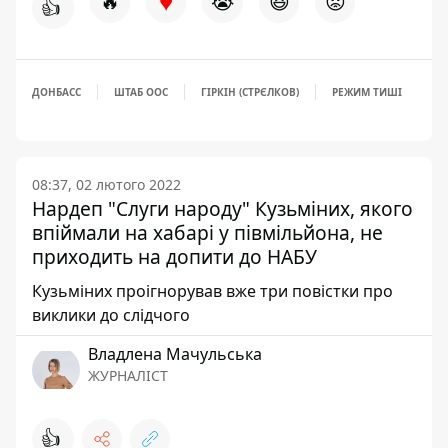
♥
🔥
😭
😆
😡
👍
ДОНБАСС
ШТАБ ООС
ГІРКІН (СТРЄЛКОВ)
РЕЖИМ ТИШІ
08:37, 02 лютого 2022
Нардеп "Слуги народу" Кузьміних, якого
впіймали на хабарі у півмільйона, не
приходить на допити до НАБУ
Кузьміних проігнорував вже три повістки про
виклики до слідчого
Владлена Мачульська
ЖУРНАЛІСТ
👍