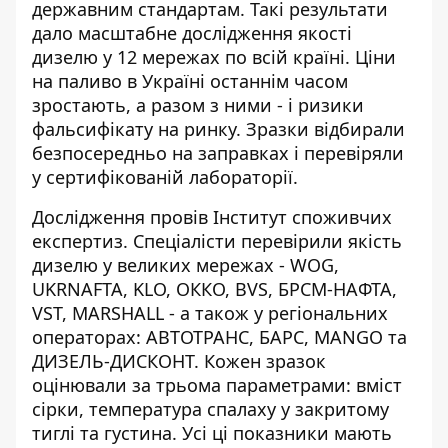
державним стандартам. Такі результати
дало масштабне дослідження якості
дизелю у 12 мережах по всій країні.
Ціни
на паливо в Україні
останнім часом
зростають, а разом з ними - і ризики
фальсифікату на ринку. Зразки відбирали
безпосередньо на заправках і перевіряли
у сертифікованій лабораторії.
Дослідження провів
Інститут споживчих
експертиз
. Спеціалісти перевірили якість
дизелю у великих мережах - WOG,
UKRNAFTA, KLO, ОККО, BVS, БРСМ-НАФТА,
VST, MARSHALL - а також у регіональних
операторах: АВТОТРАНС, БАРС, MANGO та
ДИЗЕЛЬ-ДИСКОНТ. Кожен зразок
оцінювали за трьома параметрами: вміст
сірки, температура спалаху у закритому
тиглі та густина. Усі ці показники мають