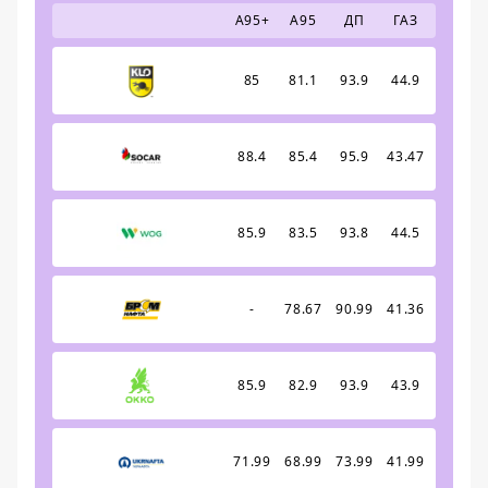
А95+
А95
ДП
ГАЗ
85
81.1
93.9
44.9
88.4
85.4
95.9
43.47
85.9
83.5
93.8
44.5
-
78.67
90.99
41.36
85.9
82.9
93.9
43.9
71.99
68.99
73.99
41.99