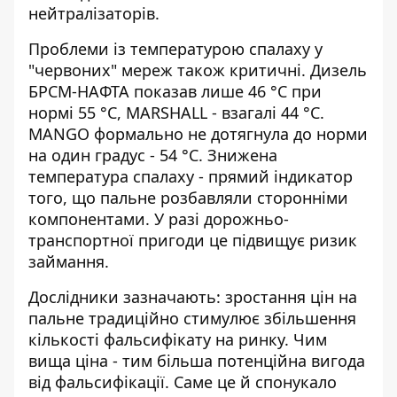
нейтралізаторів.
Проблеми із температурою спалаху у
"червоних" мереж також критичні. Дизель
БРСМ-НАФТА показав лише 46 °С при
нормі 55 °С, MARSHALL - взагалі 44 °С.
MANGO формально не дотягнула до норми
на один градус - 54 °С. Знижена
температура спалаху - прямий індикатор
того, що пальне розбавляли сторонніми
компонентами. У разі дорожньо-
транспортної пригоди це підвищує ризик
займання.
Дослідники зазначають: зростання цін на
пальне традиційно стимулює збільшення
кількості фальсифікату на ринку. Чим
вища ціна - тим більша потенційна вигода
від фальсифікації. Саме це й спонукало