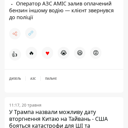
Оператор АЗС AMIC залив оплачений
бензин іншому водію — клієнт звернувся
до поліції
♥
🔥
😭
😆
😡
👍
ДИЗЕЛЬ
АЗС
ПАЛЬНЕ
11:17, 20 травня
У Трампа назвали можливу дату
вторгнення Китаю на Тайвань - США
бояться катастрофи для ШІ та