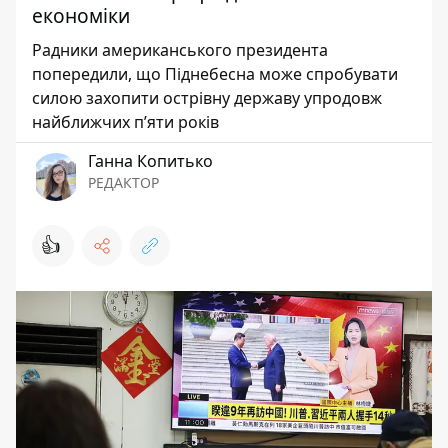
економіки
Радники американського президента
попередили, що Піднебесна може спробувати
силою захопити острівну державу упродовж
найближчих п’яти років
Ганна Копитько
РЕДАКТОР
👍