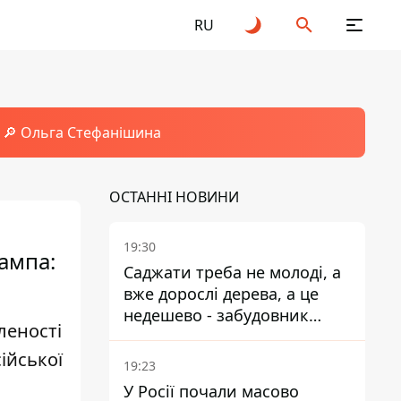
RU
🔎 Ольга Стефанішина
ОСТАННІ НОВИНИ
19:30
ампа:
Саджати треба не молоді, а
вже дорослі дерева, а це
недешево - забудовник
леності
Ніконов
ійської
19:23
У Росії почали масово