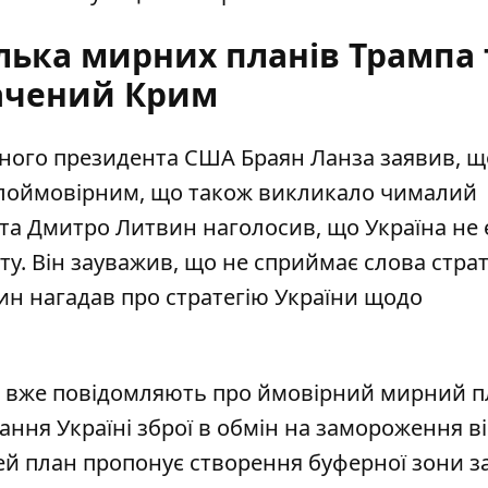
лька мирних планів Трампа 
ачений Крим
ного президента США Браян Ланза заявив, щ
алоймовірним
, що також викликало чималий
та Дмитро Литвин наголосив, що Україна не 
ту. Він зауважив, що
не сприймає слова стра
ин нагадав про стратегію України щодо
І вже повідомляють про ймовірний мирний п
ання Україні зброї в обмін на замороження в
ей план пропонує створення буферної зони з