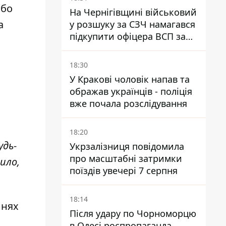
бо
На Чернігівщині військовий
а
у розшуку за СЗЧ намагався
підкупити офіцера ВСП за
40 тисяч гривень
18:30
У Кракові чоловік напав та
ображав українців - поліція
вже почала розслідування
18:20
удь-
Укрзалізниця повідомила
про масштабні затримки
ило,
поїздів увечері 7 серпня
18:14
ннях
Після удару по Чорноморцю
в Одесі роспропаганда