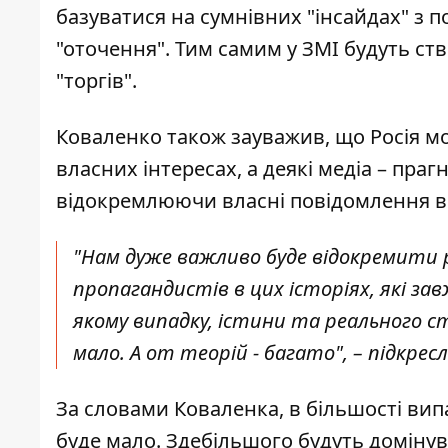
базуватися на сумнівних "інсайдах" з 
"оточення". Тим самим у ЗМІ будуть с
"торгів".
Коваленко також зауважив, що Росія мо
власних інтересах, а деякі медіа – пра
відокремлюючи власні повідомлення ві
"Нам дуже важливо буде відокремити р
пропагандистів в цих історіях, які з
якому випадку, істини та реального ста
мало. А от теорій - багато", – підкресл
За словами Коваленка, в більшості вип
буде мало. Здебільшого будуть домінуват