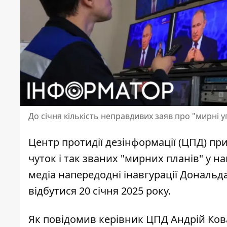
До січня кількість неправдивих заяв про "мирні 
Центр протидії дезінформації (ЦПД) п
чуток і так званих "мирних планів" у н
медіа напередодні інавгурації Дональд
відбутися 20 січня 2025 року
.
Як повідомив керівник ЦПД Андрій Кова