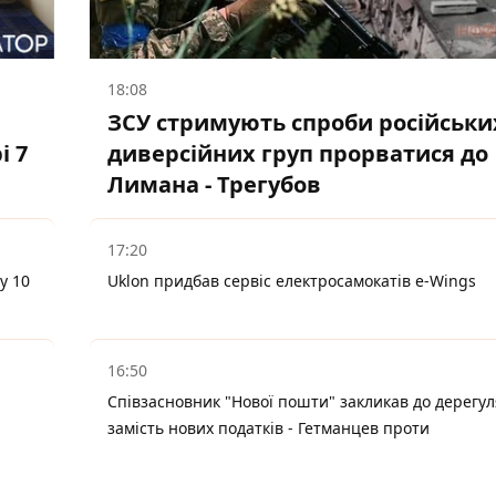
18:08
ЗСУ стримують спроби російськи
і 7
диверсійних груп прорватися до
Лимана - Трегубов
17:20
у 10
Uklon придбав сервіс електросамокатів e-Wings
16:50
Співзасновник "Нової пошти" закликав до дерегул
замість нових податків - Гетманцев проти