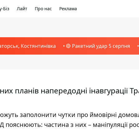
-Біз
Лайт
Про нас
Реклама
аторськ, Костянтинівка
🔴 Ракетний удар 5 серпня
х планів напередодні інавгурації Тр
ожуть заполонити чутки про ймовірні домов
Д пояснюють: частина з них – маніпуляції рос