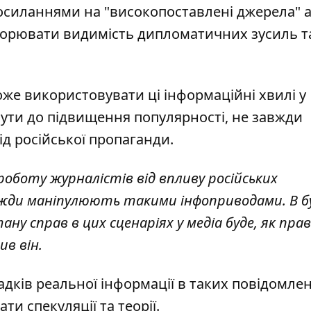
посиланнями на "високопоставлені джерела"
а
творювати видимість дипломатичних зусиль т
же використовувати ці інформаційні хвилі у
гнути до підвищення популярності, не завжди
д російської пропаганди.
оботу журналістів від впливу російських
авжди маніпулюють такими інфоприводами. В б
ну справ в цих сценаріях у медіа буде, як прав
ив він.
адків реальної інформації в таких повідомле
и спекуляції та теорії.