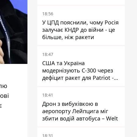
символіки" - Навроцький
18:56
У ЦПД пояснили, чому Росія
залучає КНДР до війни - це
більше, ніж ракети
18:47
США та Україна
модернізують С-300 через
дефіцит ракет для Patriot -
ЗМІ
илю
ові
18:41
Дрон з вибухівкою в
є
аеропорту Лейпцига міг
збити водій автобуса – Welt
18:31