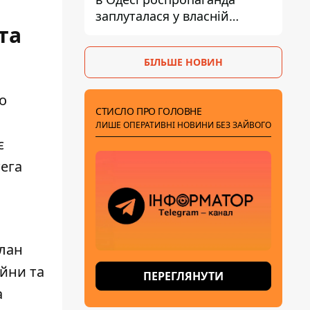
заплуталася у власній
та
брехні
БІЛЬШЕ НОВИН
о
СТИСЛО ПРО ГОЛОВНЕ
ЛИШЕ ОПЕРАТИВНІ НОВИНИ БЕЗ ЗАЙВОГО
є
тега
лан
ійни
та
ПЕРЕГЛЯНУТИ
а