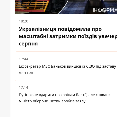
18:20
Укрзалізниця повідомила про
масштабні затримки поїздів увечер
серпня
17:44
Екссекретар МЗС Баньков вийшов із СІЗО під заставу 
млн грн
17:14
Путін хоче вдарити по країнам Балтії, але є нюанс -
міністр оборони Литви зробив заяву