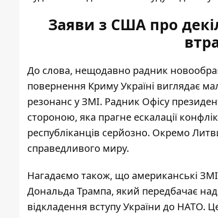
Заяви з США про декі
втр
До слова, нещодавно радник новообра
повернення Криму Україні виглядає м
резонанс у ЗМІ. Радник Офісу президен
стороною, яка прагне ескалації конфлік
республіканців серйозно
. Окремо Литв
справедливого миру.
Нагадаємо також, що американські ЗМ
Дональда Трампа, який передбачає
над
відкладення вступу України до НАТО. Ц