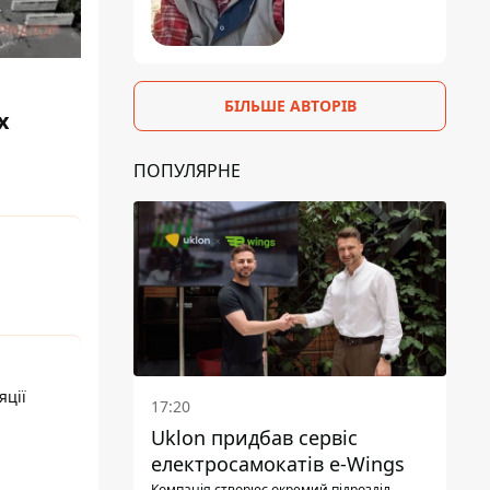
БІЛЬШЕ АВТОРІВ
х
ПОПУЛЯРНЕ
яції
17:20
Uklon придбав сервіс
електросамокатів e-Wings
Компанія створює окремий підрозділ