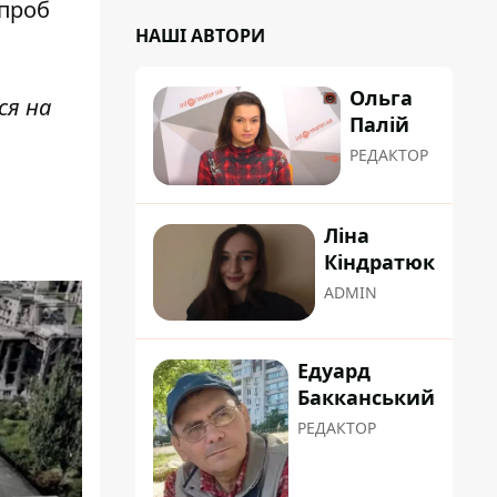
спроб
НАШІ АВТОРИ
Ольга
ся на
Палій
РЕДАКТОР
Ліна
Кіндратюк
ADMIN
Едуард
Бакканський
РЕДАКТОР