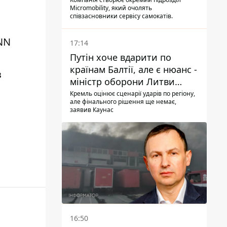
Micromobility, який очолять
співзасновники сервісу самокатів.
NN
17:14
Путін хоче вдарити по
країнам Балтії, але є нюанс -
з
міністр оборони Литви
зробив заяву
Кремль оцінює сценарії ударів по регіону,
але фінального рішення ще немає,
заявив Каунас
16:50