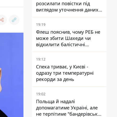
розсилати повістки під
виглядом уточнення даних
для набору контрактників
19:19
Флеш пояснив, чому РЕБ не
може збити Шахеди чи
відхилити балістичні
ракети
19:12
Спека триває, у Києві -
одразу три температурні
рекорди за день
19:02
Польща й надалі
допомагатиме Україні, але
не терпітиме "бандерівської