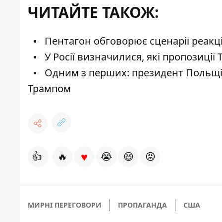
ЧИТАЙТЕ ТАКОЖ:
Пентагон обговорює сценарії реакці
У Росії визначилися, які пропозиції 
Одним з перших: президент Польщі 
Трампом
♥
👍
🔥
😭
😆
😡
МИРНІ ПЕРЕГОВОРИ
ПРОПАГАНДА
США