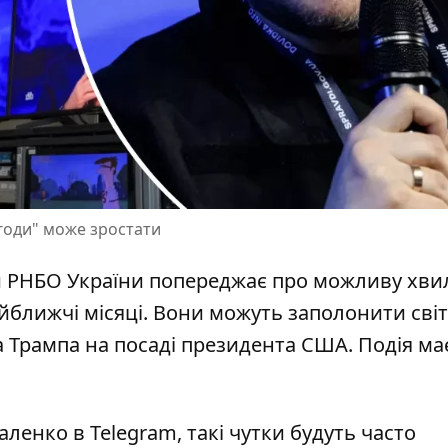
угоди" може зростати
ри РНБО України попереджає про можливу хв
айближчі місяці. Вони можуть заполонити світ
а Трампа на посаді президента США. Подія
ма
ленко в Telegram, такі чутки будуть часто