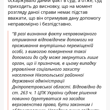
оскаржувало даний факт в суді, а отже, суд
приходить до висновку, що на момент
розгляду даної справи немає підстав
вважати, що він отримував дану допомогу
неправомірно і безпідставно.
"В разі визнання факту неправомірного
отримання відповідачем допомоги на
проживання внутрішньо переміщеній
особі, з вимогою повернення такої
допомоги до суду може звернутись лише
орган, що її призначив, в цьому випадку
управління соціального захисту
населення Нікопольської районної
державної адміністрації
Дніпропетровської області. Відповідно до
ст. 263 ч. 1 ЦПК України судове рішення
повинно ґрунтуватися на засадах
верховенства права, бути законним і