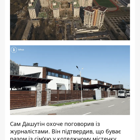
Сам Дашутін охоче поговорив із
журналістами. Він підтвердив, що буває
разом із сім'єю у котеджному містечку,