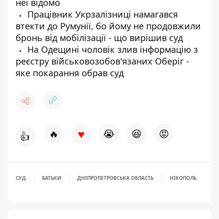
неї відомо
Працівник Укрзалізниці намагався
втекти до Румунії, бо йому не продовжили
бронь від мобілізації - що вирішив суд
На Одещині чоловік злив інформацію з
реєстру військовозобов'язаних Оберіг -
яке покарання обрав суд
♥
🔥
😭
😆
😡
👍
СУД
БАТЬКИ
ДНІПРОПЕТРОВСЬКА ОБЛАСТЬ
НІКОПОЛЬ