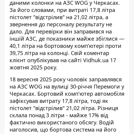
даними колонки на АЗС
WOG у Черкасах.
За його словами, при витраті 17,8 літра
пістолет "відстрілив" на 21,02 літра, а
звернення до персоналу результату не
дало. Для перевірки він заправився на
іншій АЗС, де показники майже збіглися —
40,1 літра на бортовому комп’ютері проти
39,75 літра на колонці. Свій коментар
клієнт опублікував на сайті Vidhuk.ua 17
жовтня 2025 року.
18 вересня 2025 року чоловік заправлявся
на
АЗС WOG на вулиці 30-річчя Перемоги у
Черкасах
. Бортовий комп'ютер автомобіля
зафіксував витрату 17,8 літра, тоді як
пістолет "відстрілив" 21,02 літра. Різниця
склала понад 3 літри - майже 17% від
фактично використаного обсягу. Водій
наголосив, що бортова система на його