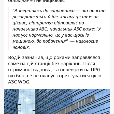
обладнання не ініціював.
"Я звертаюсь до заправника — він просто
розвертається й іде, касиру це теж не
цікаво, підтримка відправляє до
начальника АЗС, начальник АЗС каже: "У
нас усе нормально, це у вас щось із
машиною, до побачення", — наголосив
чоловік.
Водій зазначив, що роками заправлявся
саме на цій станції без нарікань. Після
отриманої відповіді та перевірки на UPG
він більше не планує користуватися цією
АЗС WOG.