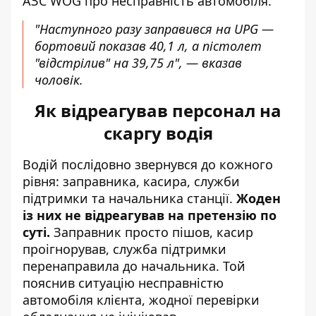
АЗС WOG про несправність автомобіля.
"Наступного разу заправився на UPG —
бортовий показав 40,1 л, а пістолет
"відстрілив" на 39,75 л", — вказав
чоловік.
Як відреагував персонал на
скаргу водія
Водій послідовно звернувся до кожного
рівня: заправника, касира, служби
підтримки та начальника станції.
Жоден
із них не відреагував на претензію по
суті.
Заправник просто пішов, касир
проігнорував, служба підтримки
перенаправила до начальника. Той
пояснив ситуацію несправністю
автомобіля клієнта, жодної перевірки