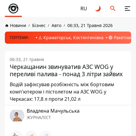
RU
Новини
Бізнес
Авто
06:33, 21 Травня 2026
⚠️ Краматорськ, Костянтинівка
🔴 Ракетний 
ТОПТЕМИ:
06:33, 21 травня
Черкащанин звинуватив АЗС WOG у
переливі палива - понад 3 літри зайвих
Водій зафіксував розбіжність між бортовим
комп'ютером і пістолетом на АЗС WOG у
Черкасах: 17,8 л проти 21,02 л
Владлена Мачульська
ЖУРНАЛІСТ