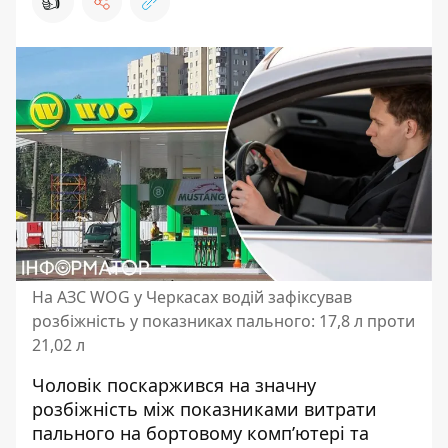
👍
На АЗС WOG у Черкасах водій зафіксував
розбіжність у показниках пального: 17,8 л проти
21,02 л
Чоловік поскаржився на значну
розбіжність між показниками витрати
пального на бортовому комп’ютері та