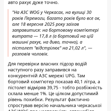
авто рахує дуже точно.
"На АЗС WOG у Черкасах, на вулиці 30
років Перемоги, багато років було все ок,
але 18 вересня 2025 року заїхав
заправитися: на бортовому комп’ютері
витрата — 17,8 л (а бортовий на цій
машині рахує, на диво, точно), а
пістолет "відстрілює" на 21,02 л", —
розповів чоловік.
Для перевірки власних підозр водій
наступного разу заправився на
конкурентній АЗС мережі UPG. Там
бортовий комп'ютер показав 40,1 літра, а
пістолет відміряв 39,75 - тобто розбіжність
склала менше 1%. Це цілком допустимий
рівень похибки. Результат фактично
спростував версію начальника черкаської