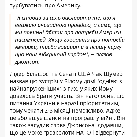
турбуватись про Америку.
"Я ставив за ціль висловити те, що я
вважаю очевидною правдою, а саме, що
ми повинні дбати про потреби Америки
насамперед. Якщо говорити про потреби
Америки, треба говорити в першу чергу
про наш відкритий кордон", – сказав
Джонсон.
Лідер більшості в Сенаті США Чак Шумер
назвав цю зустріч у Білому домі "однією з
найнапруженіших" з тих, у яких йому
довелось брати участь. Він наголосив, що
питання України є наразі пріоритетним,
тому чекати 2-3 місяці неможливо. Адже
це збільшує шанси на програш у війні. Він
також засудив слова Джонсона, додавши,
що це може "розколоти НАТО і відвернути