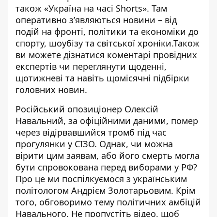
також
«Україна на часі Shorts»
. Там
оперативно зʼявляються новини – від
подій на фронті, політики та економіки до
спорту, шоубізу та світської хроніки.Також
ви можете дізнатися коментарі провідних
експертів чи переглянути щоденні,
щотижневі та навіть щомісячні підбірки
головних новин.
Російський опозиціонер Олексій
Навальний, за офіційними даними, помер
через відірвавшийся тромб під час
прогулянки у СІЗО. Однак, чи можна
вірити цим заявам, або його смерть могла
бути спровокована перед виборами у РФ?
Про це ми поспілкуємося з українським
політологом Андрієм Золотарьовим. Крім
того, обговоримо тему політичних амбіцій
Навального. Не пропустіть відео, щоб