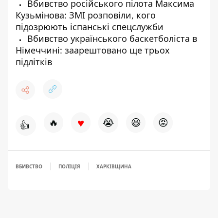
Вбивство російського пілота Максима
Кузьмінова: ЗМІ розповіли, кого
підозрюють іспанські спецслужби
Вбивство українського баскетболіста в
Німеччині: заарештовано ще трьох
підлітків
♥
🔥
😭
😆
😡
👍
ВБИВСТВО
ПОЛІЦІЯ
ХАРКІВЩИНА