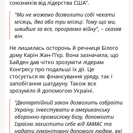
союзників від лідерства США".
"Ми не можемо дозволити собі чекати
місяць, два або три місяці. Тому що ми,
швидше за все, програємо війну", – сказав
він.
Не лишилась осторонь й речниця Білого
дому Карін Жан-П'єр. Вона зазначила, що
Байден дав чітко зрозуміти лідерам
Конгресу про подальші їх дії. Це
стосується як фінансування уряду, так і
запобігання шатдауну. Також все
зрозуміло й допомогою Україні.
"Двопартійний закон дозволить озброїти
Україну, інвестувати в американську
оборонно-промислову базу, допомогти
Ізраїлю захистити себе від ХАМАС та
надати гуманітарну допомогу людям, які