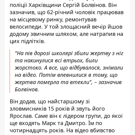
поліції Харківщини Сергій Болвінов. Він
зазначив, що 62-річний
чоловік працював
на місцевому ринку
, ремонтував
велосипеди. У той злощасний вечір йшов
додому звичним шляхом, але натрапив на
цих підлітків.
"На пів дорозі школярі збили жертву з ніг
та накинулися всі втрьох, били
жорстоко. А все, що відбувалося, знімали
на відео. Потім впевнилися в тому, що
жертва померла та втекли", – зазначив
Болвінов.
Він додав, що найстаршому зі
зловмисників 15 років й звуть його
Ярослав. Саме він є лідером групи, до якої
ще входять Марк та Дмитро. Їм по
чотирнадцять років. На відео вбивство