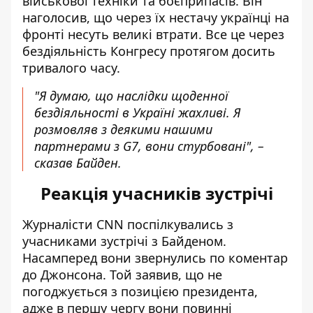
військової техніки та боєприпасів. Він
наголосив, що через їх нестачу українці на
фронті несуть великі втрати. Все це через
бездіяльність Конгресу протягом досить
тривалого часу.
"Я думаю, що наслідки щоденної
бездіяльності в Україні жахливі. Я
розмовляв з деякими нашими
партнерами з G7, вони стурбовані", –
сказав Байден.
Реакція учасників зустрічі
Журналісти CNN
поспілкувались з
учасниками зустрічі
з Байденом.
Насамперед вони звернулись по коментар
до Джонсона. Той заявив, що не
погоджується з позицією президента,
адже в першу чергу вони повинні