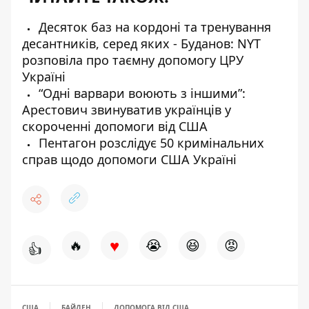
Десяток баз на кордоні та тренування
десантників, серед яких - Буданов: NYT
розповіла про таємну допомогу ЦРУ
Україні
“Одні варвари воюють з іншими”:
Арестович звинуватив українців у
скороченні допомоги від США
Пентагон розслідує 50 кримінальних
справ щодо допомоги США Україні
♥
🔥
😭
😆
😡
👍
США
БАЙДЕН
ДОПОМОГА ВІД США