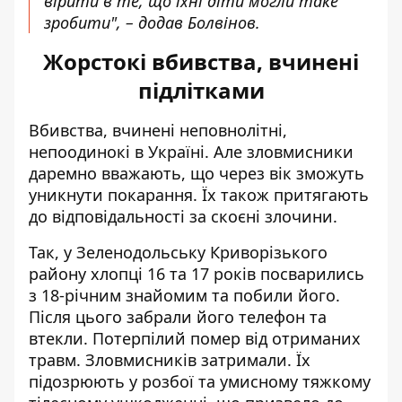
вірити в те, що їхні діти могли таке
зробити", – додав Болвінов.
Жорстокі вбивства, вчинені
підлітками
Вбивства, вчинені неповнолітні,
непоодинокі в Україні. Але зловмисники
даремно вважають, що через вік зможуть
уникнути покарання. Їх також притягають
до відповідальності за скоєні злочини.
Так, у Зеленодольську Криворізького
району хлопці 16 та 17 років посварились
з 18-річним знайомим та побили його.
Після цього забрали його телефон та
втекли.
Потерпілий помер від отриманих
травм
. Зловмисників затримали. Їх
підозрюють у розбої та умисному тяжкому