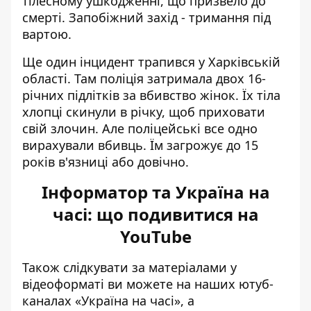
тілесному ушкодженні, що призвело до
смерті. Запобіжний захід - тримання під
вартою.
Ще один інцидент трапився у Харківській
області. Там поліція затримала двох 16-
річних підлітків за вбивство жінок. Їх тіла
хлопці скинули в річку, щоб приховати
свій злочин. Але поліцейські все одно
вирахували вбивць. Їм загрожує до 15
років в'язниці або довічно.
Інформатор та Україна на
часі: що подивитися на
YouTube
Також слідкувати за матеріалами у
відеоформаті ви можете на наших ютуб-
каналах
«Україна на часі»
, а