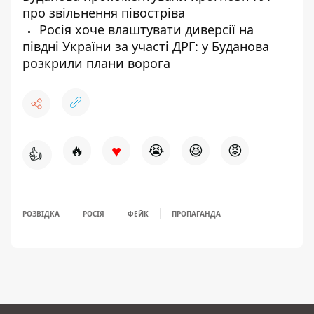
про звільнення півостріва
Росія хоче влаштувати диверсії на
півдні України за участі ДРГ: у Буданова
розкрили плани ворога
♥
🔥
😭
😆
😡
👍
РОЗВІДКА
РОСІЯ
ФЕЙК
ПРОПАГАНДА