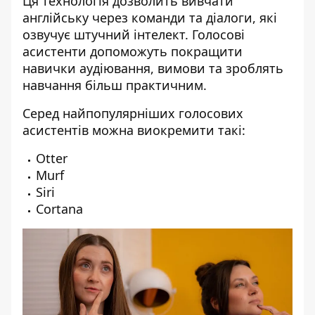
Ця технологія дозволить вивчати
англійську через команди та діалоги, які
озвучує штучний інтелект. Голосові
асистенти допоможуть покращити
навички аудіювання, вимови та зроблять
навчання більш практичним.
Серед найпопулярніших голосових
асистентів можна виокремити такі:
Otter
Murf
Siri
Cortana