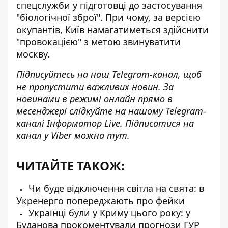
спецслужби у
підготовці до застосування
"біологічної зброї"
. При чому, за версією
окупантів, Київ намагатиметься здійснити
"провокацією" з метою звинуватити
москву.
Підписуйтесь на наш
Telegram-канал
, щоб
не пропустити важливих новин. За
новинами в режимі онлайн прямо в
месенджері слідкуйте на нашому Telegram-
каналі
Інформатор Live
. Підписатися на
канал у Viber можна
тут
.
ЧИТАЙТЕ ТАКОЖ:
Чи буде відключення світла на свята: в
Укренерго попереджають про фейки
Українці були у Криму цього року: у
Буданова прокоментували прогнози ГУР