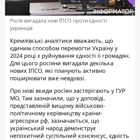
Росія вигадала нові ІПСО проти єдності
українців
Кремлівські аналітики вважають, що
єдиним способом перемогти Україну у
2024 році є руйнування єдності її громадян.
Для цього росіяни вигадали
декілька
нових ІПСО
, які планують активно
поширювати вже невдовзі.
Про
нові вкиди росіян
застерігають у ГУР
МО. Там зазначили, що у доповіді,
представленій вищому військово-
політичному керівництву країни-
агресорки рф, зазначається, що
український народ демонструє
непохитний суспільний консенсус, єдність