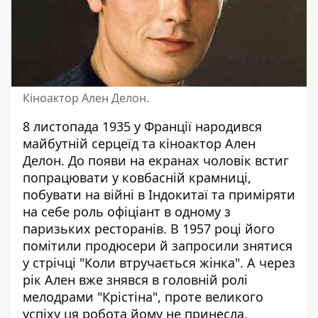
Кіноактор Ален Делон.
8 листопада 1935 у Франції народився
майбутній серцеїд та кіноактор Ален
Делон. До появи на екранах чоловік встиг
попрацювати у ковбасній крамниці,
побувати на війні в Індокитаї та приміряти
на себе роль офіціант в одному з
паризьких ресторанів. В 1957 році його
помітили продюсери й запросили знятися
у стрічці "Коли втручається жінка". А через
рік Ален вже знявся в головній ролі
мелодрами "Крістіна", проте великого
успіху ця робота йому не принесла.