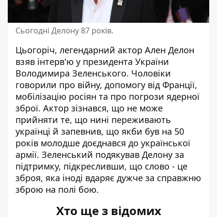
Сьогодні Делону 87 років.
Цьогоріч, легендарний актор Ален Делон
взяв інтерв'ю у президента України
Володимира Зеленського. Чоловіки
говорили про війну, допомогу від Франції,
мобілізацію росіян та про погрози ядерної
зброї. Актор зізнався, що не може
прийняти те, що нині переживають
українці й запевнив, що якби був на 50
років молодше доєднався до української
армії. Зеленський подякував Делону за
підтримку, підкресливши, що слово - це
зброя, яка іноді вдаряє дужче за справжню
зброю на полі бою.
Хто ще з відомих