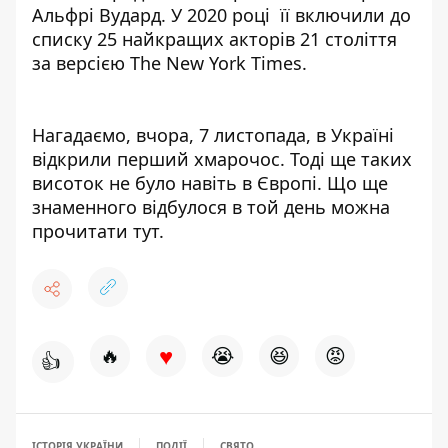
Альфрі Вудард. У 2020 році її включили до
списку 25 найкращих акторів 21 століття
за версією The New York Times.
Нагадаємо, вчора, 7 листопада, в Україні
відкрили перший хмарочос
. Тоді ще таких
висоток не було навіть в Європі. Що ще
знаменного відбулося в той день можна
прочитати тут.
♥
🔥
😭
😆
😡
👍
ІСТОРІЯ УКРАЇНИ
ПОДІЇ
СВЯТО