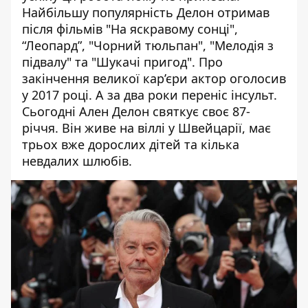
Найбільшу популярність Делон отримав
після фільмів "На яскравому сонці",
“Леопард”, "Чорний тюльпан", "Мелодія з
підвалу" та "Шукачі пригод". Про
закінчення великої кар’єри актор оголосив
у 2017 році. А за два роки переніс інсульт.
Сьогодні Ален Делон святкує своє 87-
річчя. Він живе на віллі у Швейцарії, має
трьох вже дорослих дітей та кілька
невдалих шлюбів.