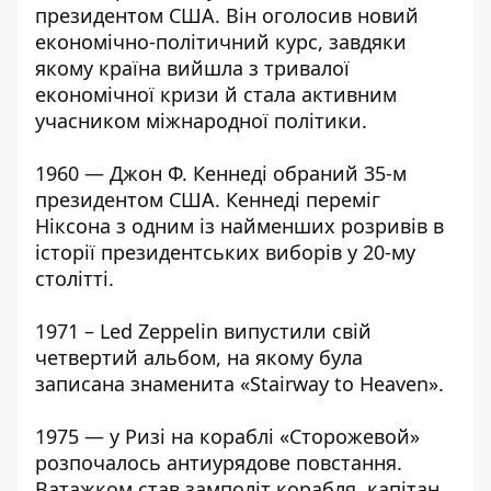
президентом США. Він оголосив новий
економічно-політичний курс, завдяки
якому країна вийшла з тривалої
економічної кризи й стала активним
учасником міжнародної політики.
1960 — Джон Ф. Кеннеді обраний 35-м
президентом США. Кеннеді переміг
Ніксона з одним із найменших розривів в
історії президентських виборів у 20-му
столітті.
1971 – Led Zeppelin випустили свій
четвертий альбом, на якому була
записана знаменита «Stairway to Heaven».
1975 — у Ризі на кораблі «Сторожевой»
розпочалось антиурядове повстання.
Ватажком став замполіт корабля, капітан