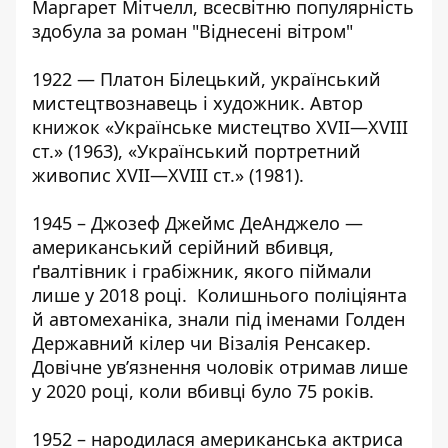
Маргарет Мітчелл, всесвітню популярність
здобула за роман "Віднесені вітром"
1922 — Платон Білецький, український
мистецтвознавець і художник. Автор
книжок «Українське мистецтво XVII—XVIII
ст.» (1963), «Український портретний
живопис XVII—XVIII ст.» (1981).
​​1945 – Джозеф Джеймс ДеАнджело —
американський серійний вбивця,
ґвалтівник і грабіжник, якого піймали
лише у 2018 році. Колишнього поліціянта
й автомеханіка, знали під іменами Голден
Державний кілер чи Візалія Ренсакер.
Довічне ув’язнення чоловік отримав лише
у 2020 році, коли вбивці було 75 років.
1952 – народилася американська актриса