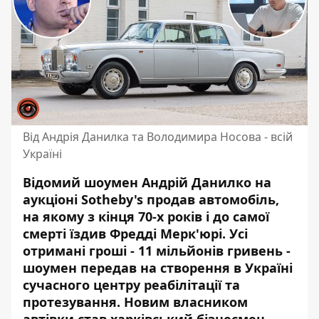
Від Андрія Данилка та Володимира Носова - всій
Україні
Відомий шоумен Андрій Данилко на
аукціоні Sotheby's продав автомобіль,
на якому з кінця 70-х років і до самої
смерті їздив Фредді Мерк'юрі. Усі
отримані гроші - 11 мільйонів гривень -
шоумен передав на створення в Україні
сучасного центру реабілітації та
протезування. Новим власником
автівки став харківський бізнесмен