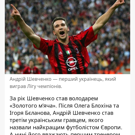
Андрій Шевченко — перший українець, який
виграв Лігу чемпіонів.
За рік Шевченко став володарем
«Золотого м’яча». Після Олега Блохіна та
Ігоря Бєланова, Андрій Шевченко став
третім українським гравцем, якого
назвали найкращим футболістом Європи.
А нині його вважають першим тренером