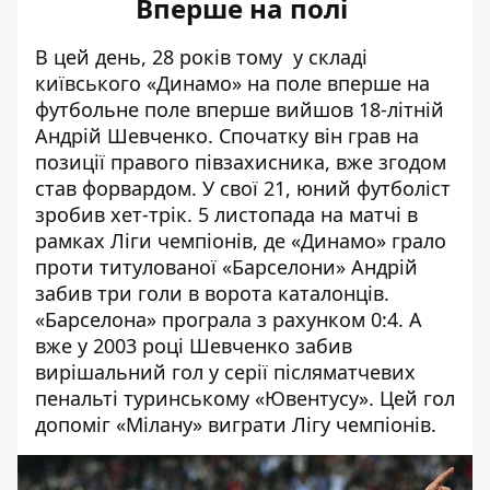
Вперше на полі
В цей день, 28 років тому у складі
київського «Динамо» на поле вперше на
футбольне поле вперше вийшов 18-літній
Андрій Шевченко. Спочатку він грав на
позиції правого півзахисника, вже згодом
став форвардом. У свої 21, юний футболіст
зробив хет-трік. 5 листопада на матчі в
рамках Ліги чемпіонів, де «Динамо» грало
проти титулованої «Барселони» Андрій
забив три голи в ворота каталонців.
«Барселона» програла з рахунком 0:4. А
вже у 2003 році Шевченко забив
вирішальний гол у серії післяматчевих
пенальті туринському «Ювентусу». Цей гол
допоміг «Мілану» виграти Лігу чемпіонів.