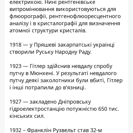
електрикою. Нині рентгенівське
випромінювання використовуються для
флюорографії, рентгенофлюоресцентного
аналізу і в кристалографії для визначення
атомної структури кристалів.
1918 — у Пряшеві закарпатські українці
створили Руську Народну Раду.
1923 — Гітлер здійснив невдалу спробу
путчу в Мюнхені. У результаті невдалого
путчу деякі заколотники були вбиті, Гітлер
і інші потрапили до в'язниці.
1927 — закладено Дніпровську
гідроелектростанцію потужністю 650 тис.
кінських сил.
1932 – Франклін Рузвельт став 32-м