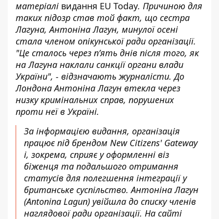
матеріалі
видання EU Today
. Причиною для
таких підозр став той факт, що сестра
Лагуна, Антоніна Лагун, минулої осені
стала членом опікунської ради організації.
"Це сталось через пʼять днів після того, як
на Лагуна наклали санкції органи влади
України", - відзначають журналісти. До
Лондона Антоніна Лагун втекла через
низку кримінальних справ, порушених
проти неї в Україні.
За інформацією видання, організація
працює під брендом
New Citizens' Gateway
і, зокрема, сприяє у оформленні віз
біженця та подальшого отримання
статусів для полегшення інтеграції у
британське суспільство. Антоніна Лагун
(Antonina Lagun) увійшла до списку членів
наглядової ради організації. На сайті