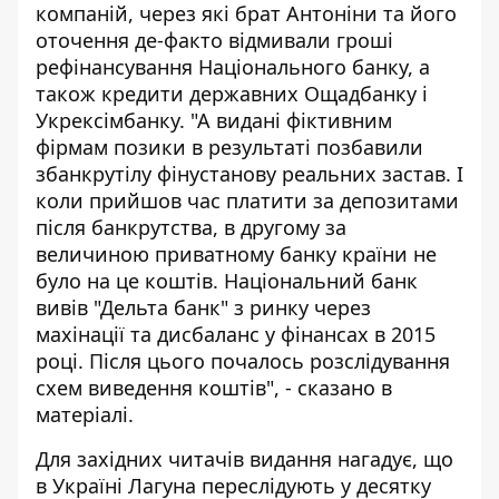
компаній, через які брат Антоніни та його
оточення де-факто відмивали гроші
рефінансування Національного банку, а
також кредити державних Ощадбанку і
Укрексімбанку. "А видані фіктивним
фірмам позики в результаті позбавили
збанкрутілу фінустанову реальних застав. І
коли прийшов час платити за депозитами
після банкрутства, в другому за
величиною приватному банку країни не
було на це коштів. Національний банк
вивів "Дельта банк" з ринку через
махінації та дисбаланс у фінансах в 2015
році. Після цього почалось розслідування
схем виведення коштів", - сказано в
матеріалі.
Для
західних читачів
видання нагадує, що
в Україні Лагуна переслідують у десятку