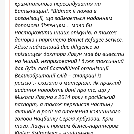
кримінального переслідування на
батьківщині. "Відтак її поява в
організації, що займається наданням
допомоги біженцям... мала би
насторожити інших опікунів, а також
донорів і партнерів Barnet Refugee Service.
Адже найменший due diligence за
прізвищем доктора Лагун мав би вивести
на інший, неприхований і дуже токсичний
для будь-якої благодійної організації
Великобританії слід – співпраці із
росією",- сказано в матеріалі. Як приклад
видання наводять дані про те, що у
Миколи Лагуна з 2014 року є російський
паспорт
, а також переписав частину
активів в росії на оточення колишнього
голови Нацбанку Сергія Арбузова. Крім
того, Лагун є прямим бізнес-партнером
Кіріла Дмітрієва – нинішнього