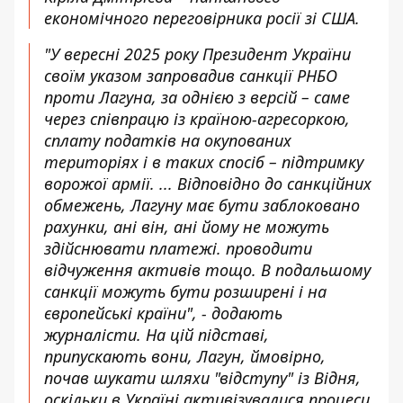
економічного переговірника росії зі США.
"У вересні 2025 року Президент України
своїм указом запровадив санкції РНБО
проти Лагуна, за однією з версій – саме
через співпрацю із країною-агресоркою,
сплату податків на окупованих
територіях і в таких спосіб – підтримку
ворожої армії. ... Відповідно до санкційних
обмежень, Лагуну має бути заблоковано
рахунки, ані він, ані йому не можуть
здійснювати платежі. проводити
відчуження активів тощо. В подальшому
санкції можуть бути розширені і на
європейські країни", - додають
журналісти. На цій підставі,
припускають вони, Лагун, ймовірно,
почав шукати шляхи "відступу" із Відня,
оскільки в Україні активізувалися процеси