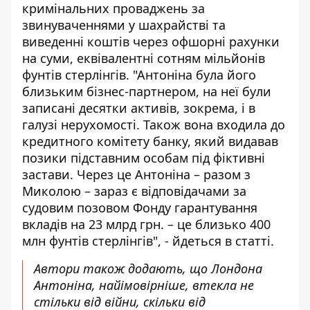
кримінальних
проваджень
за
звинуваченнями у шахрайстві та
виведенні коштів через офшорні рахунки
на суми, еквівалентні сотням мільйонів
фунтів стерлінгів. "Антоніна була його
близьким бізнес-партнером, на неї були
записані десятки активів, зокрема, і в
галузі нерухомості. Також вона входила до
кредитного комітету банку, який видавав
позики підставним особам під фіктивні
застави. Через це Антоніна – разом з
Миколою – зараз є відповідачами за
судовим позовом Фонду гарантування
вкладів
на 23 млрд грн.
– це близько 400
млн фунтів стерлінгів", - йдеться в статті.
Автори також додають, що Лондона
Антоніна, найімовірніше, втекла не
стільки від війни, скільки від