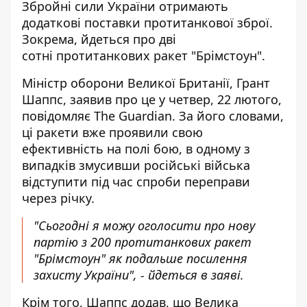
Збройні сили України отримають
додаткові поставки протитанкової зброї.
Зокрема, йдеться про
дві
сотні протитанкових ракет "Брімстоун"
.
Міністр оборони Великої Британії, Грант
Шаппс, заявив про це у четвер, 22 лютого,
повідомляє The Guardian
. За його словами,
ці ракети вже проявили свою
ефективність на полі бою, в одному з
випадків змусивши російські війська
відступити під час спроби переправи
через річку.
"Сьогодні я можу оголосити про нову
партію з 200 протитанкових ракет
"Брімстоун" як подальше посилення
захисту України", - йдеться в заяві.
Крім того, Шаппс додав, що Велика