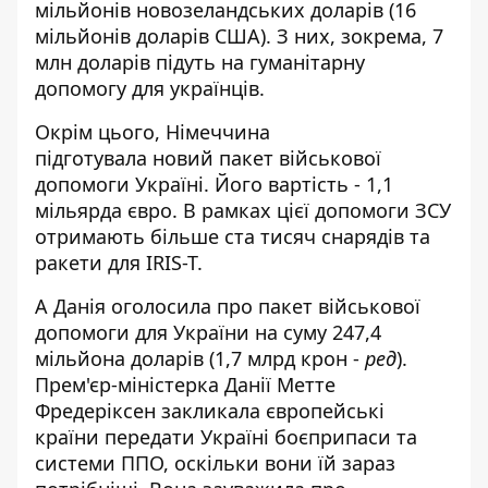
мільйонів новозеландських доларів (16
мільйонів доларів США). З них, зокрема, 7
млн доларів підуть на гуманітарну
допомогу для українців.
Окрім цього, Німеччина
підготувала новий пакет військової
допомоги Україні. Його вартість - 1,1
мільярда євро. В рамках цієї допомоги ЗСУ
отримають більше
ста тисяч снарядів та
ракети для IRIS-T
.
А Данія оголосила про пакет військової
допомоги для України на суму
247,4
мільйона доларів
(1,7 млрд крон -
ред
).
Прем'єр-міністерка Данії Метте
Фредеріксен закликала європейські
країни
передати Україні боєприпаси та
системи ППО
, оскільки вони їй зараз