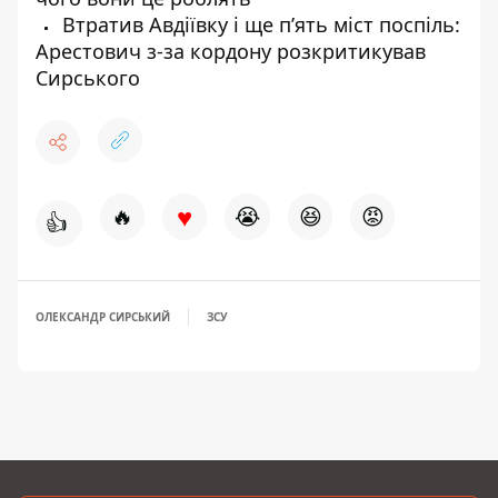
Втратив Авдіївку і ще пʼять міст поспіль:
Арестович з-за кордону розкритикував
Сирського
♥
🔥
😭
😆
😡
👍
ОЛЕКСАНДР СИРСЬКИЙ
ЗСУ