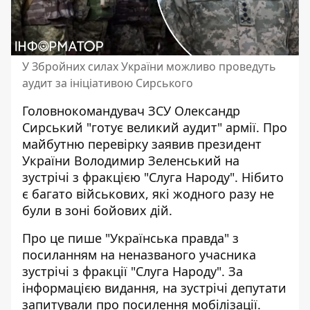
У Збройних силах України можливо проведуть
аудит за ініціативою Сирського
Головнокомандувач ЗСУ Олександр
Сирський "готує великий аудит" армії. Про
майбутню перевірку заявив президент
України Володимир Зеленський
на
зустрічі з фракцією
"Слуга Народу". Нібито
є багато військових, які жодного разу не
були в зоні бойових дій.
Про це пише "Українська правда" з
посиланням на неназваного учасника
зустрічі з фракції "Слуга Народу". За
інформацією видання, на зустрічі депутати
запитували
про посилення мобілізації.