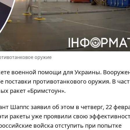
ротивотанковое оружие
кете военной помощи для Украины. Вооруже
 поставки противотанкового оружия. В част
вых ракет «Бримстоун»
.
т Шаппс заявил об этом в четверг, 22 февра
, эти ракеты уже проявили свою эффективнос
 российские войска отступить при попытке