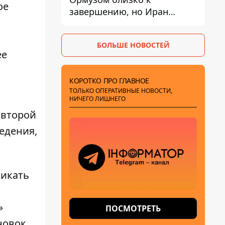
ое
завершению, но Иран
выдвинул новые
требования – СМИ
БОЛЬШЕ НОВОСТЕЙ
раскрыли подробности
ее
КОРОТКО ПРО ГЛАВНОЕ
ТОЛЬКО ОПЕРАТИВНЫЕ НОВОСТИ,
НИЧЕГО ЛИШНЕГО
 второй
едения,
никать
»
ПОСМОТРЕТЬ
новок