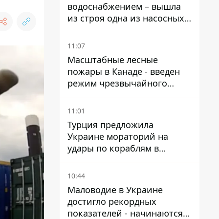
водоснабжением – вышла
из строя одна из насосных
станций
11:07
Масштабные лесные
пожары в Канаде - введен
режим чрезвычайного
положения, выехали более
20 тысяч человек
11:01
Турция предложила
Украине мораторий на
удары по кораблям в
Черном море
10:44
Маловодие в Украине
достигло рекордных
показателей - начинаются