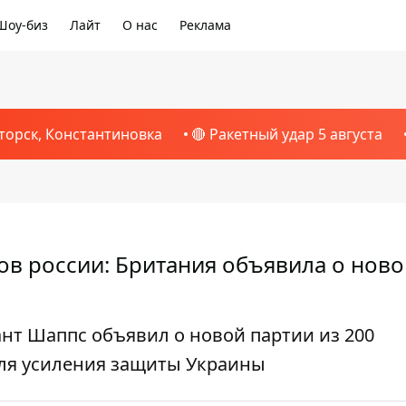
Шоу-биз
Лайт
О нас
Реклама
торск, Константиновка
🔴 Ракетный удар 5 августа
ков россии: Британия объявила о нов
т Шаппс объявил о новой партии из 200
для усиления защиты Украины