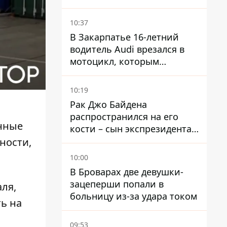
ограничения
водоснабжения
10:37
В Закарпатье 16-летний
водитель Audi врезался в
мотоцикл, которым
управлял 10-летний
мальчик
10:19
Рак Джо Байдена
распространился на его
нные
кости – сын экспрезидента
США рассказал, что болезнь
ности,
отца прогрессирует
10:00
В Броварах две девушки-
зацеперши попали в
ля,
больницу из-за удара током
ть на
09:53