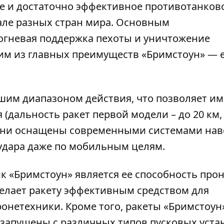
е и достаточно эффективное противотанков
але разных стран мира. Основным
 огневая поддержка пехоты и уничтожение
им из главных преимуществ «
Бримстоун» — 
шим диапазоном действия, что позволяет им
 (дальность ракет первой модели – до 20 км,
, они оснащены современными системами нав
дара даже по мобильным целям.
к «Бримстоун» является ее способность про
делает ракету эффективным средством для
онетехники. Кроме того, ракеты «Бримстоун
 запущены с различных типов пусковых уста