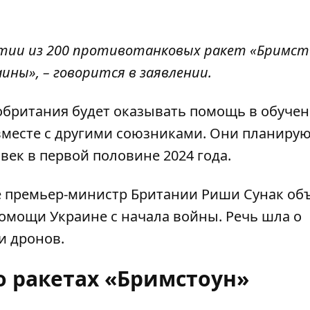
артии из 200 противотанковых ракет «Бримст
ины», – говорится в заявлении.
кобритания будет оказывать помощь в обуче
вместе с другими союзниками. Они планиру
век в первой половине 2024 года.
е премьер-министр Британии Риши Сунак об
помощи Украине с начала войны
. Речь шла о
и дронов.
о ракетах «Бримстоун»