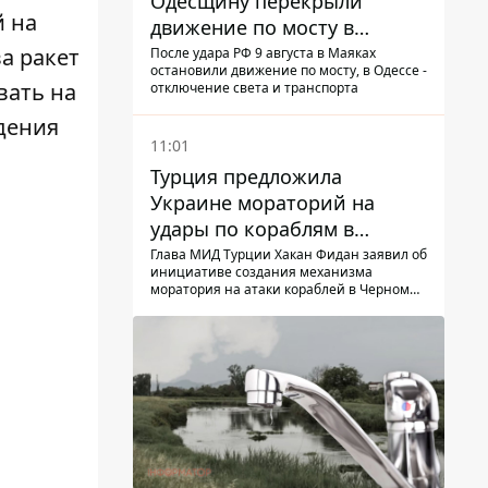
Одесщину перекрыли
 на
движение по мосту в
Маяках - подробности от
а ракет
После удара РФ 9 августа в Маяках
остановили движение по мосту, в Одессе -
ГНСУ
вать на
отключение света и транспорта
едения
11:01
Турция предложила
Украине мораторий на
удары по кораблям в
Черном море
Глава МИД Турции Хакан Фидан заявил об
инициативе создания механизма
моратория на атаки кораблей в Черном
море