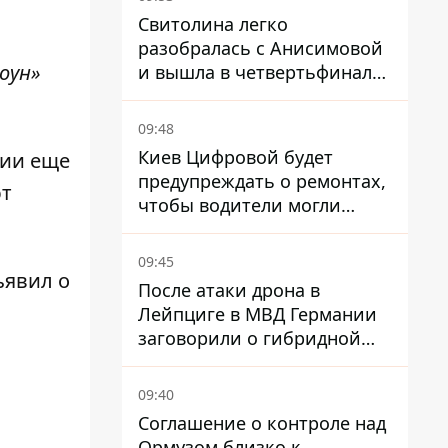
Свитолина легко
разобралась с Анисимовой
оун»
и вышла в четвертьфинал
турнира в Торонто
09:48
Киев Цифровой будет
нии еще
предупреждать о ремонтах,
ют
чтобы водители могли
избегать участков с
пробками
09:45
ъявил о
После атаки дрона в
Лейпциге в МВД Германии
заговорили о гибридной
войне – мы ежедневно цель
09:40
Соглашение о контроле над
Ормузом близко к