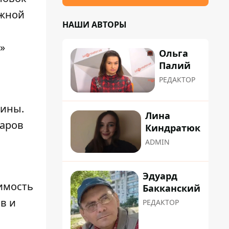
ажной
НАШИ АВТОРЫ
»
Ольга
Палий
РЕДАКТОР
аины
.
Лина
ларов
Киндратюк
ADMIN
Эдуард
имость
Бакканский
в и
РЕДАКТОР