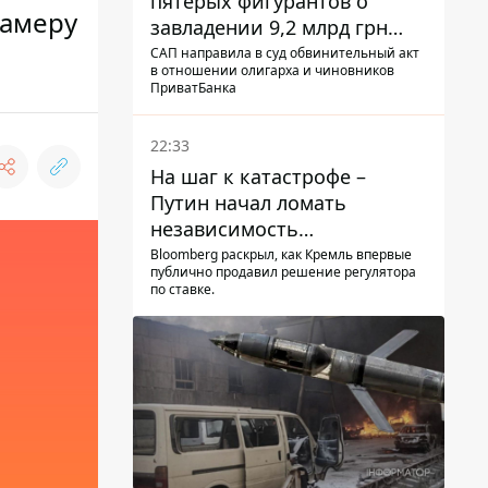
пятерых фигурантов о
камеру
завладении 9,2 млрд грн
ПриватБанка направили в
САП направила в суд обвинительный акт
в отношении олигарха и чиновников
суд
ПриватБанка
22:33
На шаг к катастрофе –
Путин начал ломать
независимость
собственного Центробанка,
Bloomberg раскрыл, как Кремль впервые
публично продавил решение регулятора
заставив снизить базовую
по ставке.
ставку