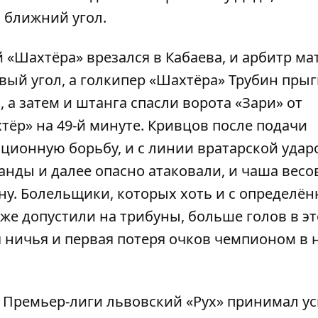
л ближний угол.
 «Шахтёра» врезался в Кабаева, и арбитр ма
авый угол, а голкипер «Шахтёра» Трубин прыг
, а затем и штанга спасли ворота «Зари» от
тёр» на 49-й минуте. Кривцов после подачи
иционную борьбу, и с линии вратарской удар
анды и далее опасно атаковали, и чаша весо
рону. Болельщики, которых хоть и с определё
же допустили на трибуны, больше голов в э
я ничья и первая потеря очков чемпионом в
к Премьер-лиги львовский «Рух» принимал
у