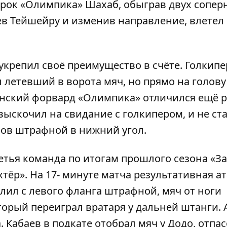
грок «Олимпика» Шахаб, обыграв двух сопер
ев Тейшейру и изменив направление, влетел
крепил своё преимущество в счёте. Голкипе
л летевший в ворота мяч, но прямо на голову
ранский форвард «Олимпика» отличился ещё р
выскочил на свидание с голкипером, и не ст
лов штрафной в нижний угол.
ретья команда по итогам прошлого сезона «З
ёр». На 17- минуте матча результативная ат
лил с левого фланга штрафной, мяч от ноги
торый переиграл вратаря у дальней штанги. 
. Кабаев в подкате отобрал мяч у Додо, отпа