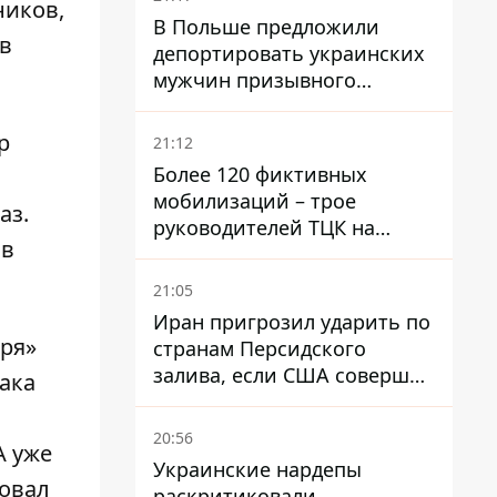
ников,
В Польше предложили
 в
депортировать украинских
мужчин призывного
возраста - кого это может
затронуть
р
21:12
Более 120 фиктивных
мобилизаций – трое
аз.
руководителей ТЦК на
ав
Волыни и Буковине
получили подозрения за
21:05
фейковые отчеты
Иран пригрозил ударить по
аря»
странам Персидского
залива, если США совершат
ака
хотя бы одну атаку - Reuters
20:56
А уже
Украинские нардепы
совал
раскритиковали