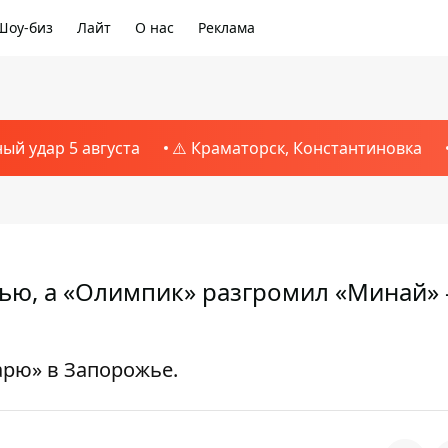
Шоу-биз
Лайт
О нас
Реклама
ный удар 5 августа
⚠️ Краматорск, Константиновка
ью, а «Олимпик» разгромил «Минай» 
арю» в Запорожье.