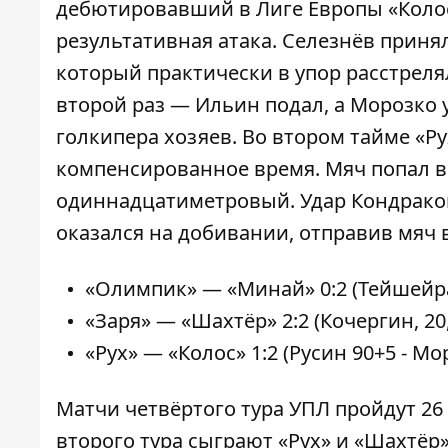
дебютировавший
в Лиге Европы «Колос
результативная атака. Селезнёв приня
который практически в упор расстрелял
второй раз — Ильин подал, а Морозко 
голкипера хозяев. Во втором тайме «Ру
компенсированное время. Мяч попал в
одиннадцатиметровый. Удар Кондраков
оказался на добивании, отправив мяч в
«Олимпик» — «Минай» 0:2 (Тейшейра, 
«Заря» — «Шахтёр» 2:2 (Кочергин, 20,
«Рух» — «Колос» 1:2 (Русин 90+5 - Мор
Матчи четвёртого тура УПЛ пройдут 26 
второго тура сыграют «Рух» и «Шахтёр