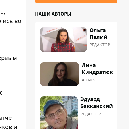
о,
НАШИ АВТОРЫ
ились во
Ольга
Палий
РЕДАКТОР
л
первым
Лина
Киндратюк
ADMIN
;
Эдуард
Бакканский
РЕДАКТОР
атче
нков и