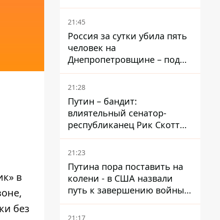
– он возглавил народное
голосование
21:45
Россия за сутки убила пять
человек на
Днепропетровщине – под
ударами оказались пять
районов области
21:28
Путин – бандит:
влиятельный сенатор-
республиканец Рик Скотт
призвал Конгресс привлечь
РФ к ответственности за
21:23
войну в Украине
Путина пора поставить на
ик» в
колени - в США назвали
путь к завершению войны -
оне,
National Security Journal
ки без
21:17