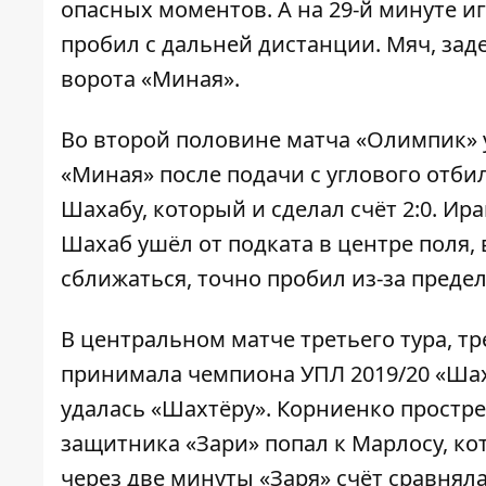
опасных моментов. А на 29-й минуте и
пробил с дальней дистанции. Мяч, зад
ворота «Миная».
Во второй половине матча «Олимпик» у
«Миная» после подачи с углового отби
Шахабу, который и сделал счёт 2:0. И
Шахаб ушёл от подката в центре поля, 
сближаться, точно пробил из-за преде
В центральном матче третьего тура, т
принимала чемпиона УПЛ 2019/20 «Шахт
удалась «Шахтёру». Корниенко простре
защитника «Зари» попал к Марлосу, ко
через две минуты «Заря» счёт сравняла