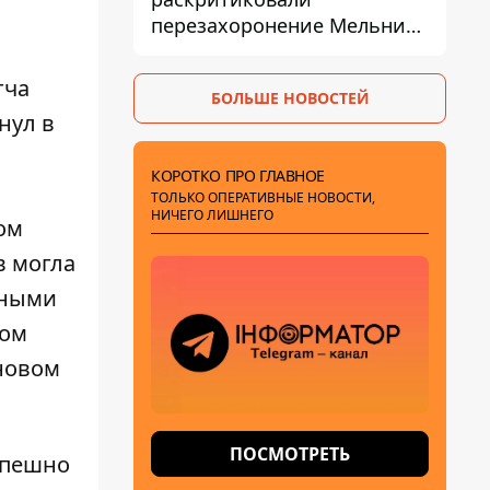
перезахоронение Мельника
из-за риска
дипломатической изоляции
тча
БОЛЬШЕ НОВОСТЕЙ
нул в
КОРОТКО ПРО ГЛАВНОЕ
ТОЛЬКО ОПЕРАТИВНЫЕ НОВОСТИ,
НИЧЕГО ЛИШНЕГО
ом
в могла
нными
том
 новом
ПОСМОТРЕТЬ
спешно