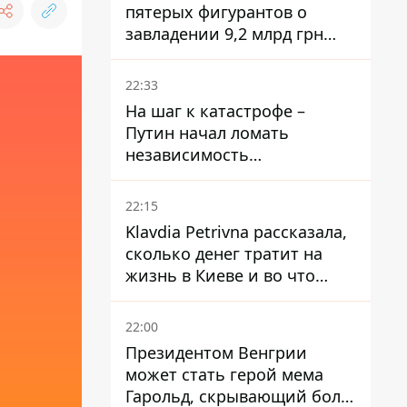
пятерых фигурантов о
завладении 9,2 млрд грн
ПриватБанка направили в
суд
22:33
На шаг к катастрофе –
Путин начал ломать
независимость
собственного Центробанка,
заставив снизить базовую
22:15
ставку
Klavdia Petrivna рассказала,
сколько денег тратит на
жизнь в Киеве и во что
вкладывает миллионы
22:00
Президентом Венгрии
может стать герой мема
Гарольд, скрывающий боль