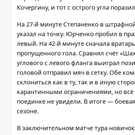
Кочергину, и тот с острого угла порази
На 27-й минуте Степаненко в штрафной
указал на точку. Юрченко пробил в пр
левый. На 42-й минуте сначала вратарь
пропущенного гола. Сравнял счёт «Шах
углового с левого фланга выиграл поз
головой отправил мяч в сетку. Обе ком
склониться как в ту, так и в иную сто
карантинными ограничениями, но всё 
поединке не увидели. В итоге — боева
сезоне.
В заключительном матче тура новичо