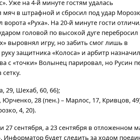
». Уже на 4-й минуте гостям удалась
л мяч в штрафной и сбросил под удар Морозк
 ворота «Руха». На 20-й минуте гости отлич
ударом головой по высокой дуге перебросил
х» выровнял игру, но забить смог лишь в
 руку защитника «Колоса» и арбитр назначи
а с «точки» Волынец парировал, но Русин 
 сетку.
29, Шехаб, 60, 66);
 Юрченко, 28 (пен.) – Марлос, 17, Кривцов, 49)
озко, 4, 20).
и 27 сентября, а 23 сентября в отложенном м
».
Информатор
будет следить за ходом поеди