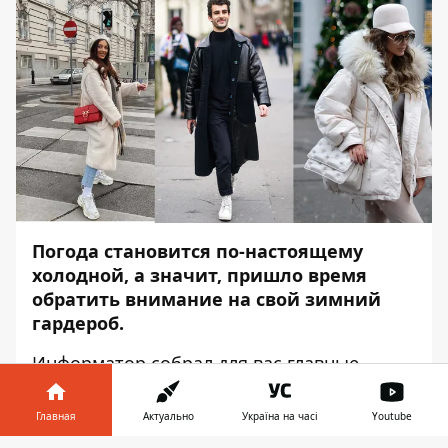
Погода становится по-настоящему
холодной, а значит, пришло время
обратить внимание на свой зимний
гардероб.
Информатор
собрал для вас главные
тренды зимы 2021-2022
Главная
Актуально
Україна на часі
Youtube
Главные тренды