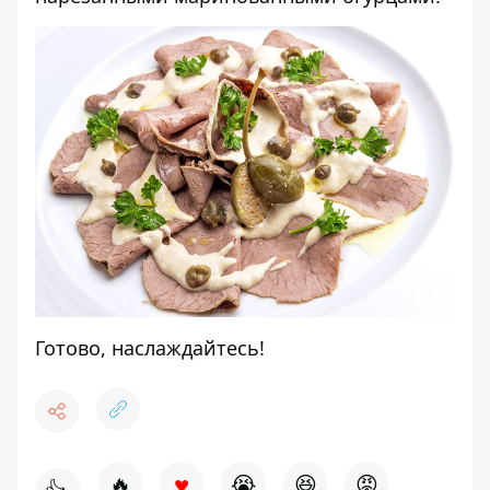
Готово, наслаждайтесь!
♥
🔥
😭
😆
😡