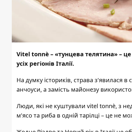
Vitel tonnè – «тунцева телятина» – 
усіх регіонів Італії.
На думку істориків, страва з'явилася в с
анчоуси, а замість майонезу використ
Люди, які не куштували vitel tonnè, з не
м'ясо та риба в одній тарілці – це не м
Жодне Різдво та Новий рік в Італії не об