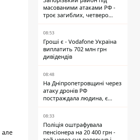
Запорізький район під
масованими атаками РФ -
троє загиблих, четверо
поранених
08:53
Гроші є - Vodafone Україна
виплатить 702 млн грн
дивідендів
08:48
На Дніпропетровщині через
атаку дронів РФ
постраждала людина, є
пожежі та пошкодження
08:33
Поліція оштрафувала
 але
пенсіонера на 20 400 грн -
той через суд повернув і