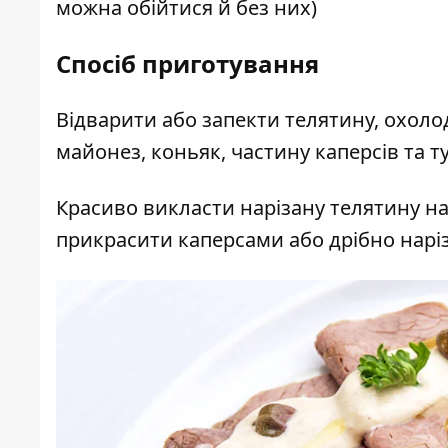
можна обійтися й без них)
Спосіб приготування
Відварити або запекти телятину, охол
майонез, коньяк, частину каперсів та т
Красиво викласти нарізану телятину н
прикрасити каперсами або дрібно нар