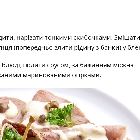
одити, нарізати тонкими скибочками. Змішат
унця (попередньо злити рідину з банки) у бле
а блюді, полити соусом, за бажанням можна
ізаними маринованими огірками.