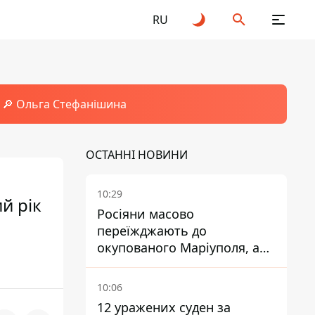
RU
🔎 Ольга Стефанішина
ОСТАННІ НОВИНИ
10:29
й рік
Росіяни масово
переїжджають до
окупованого Маріуполя, а
місцевих залишають без
житла
10:06
12 уражених суден за