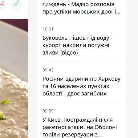
тиждень - Мадяр розповів
про успіхи морських дронів
у Чорному та Азовському
морях
10:01
Буковель пішов під воду -
курорт накрили потужні
зливи (відео)
09:42
Росіяни вдарили по Харкову
та 16 населених пунктах
області - двоє загиблих
09:39
У Києві постраждалі після
ракетної атаки, на Оболоні
горіли резервуари з