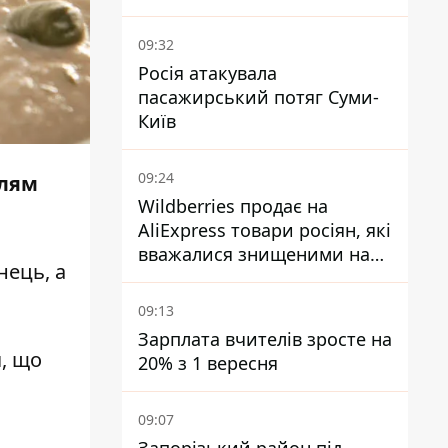
паливом
09:32
Росія атакувала
пасажирський потяг Суми-
Київ
09:24
елям
Wildberries продає на
AliExpress товари росіян, які
вважалися знищеними на
нець, а
складах
09:13
Зарплата вчителів зросте на
я, що
20% з 1 вересня
09:07