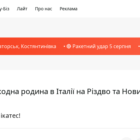
-Біз
Лайт
Про нас
Реклама
аторськ, Костянтинівка
🔴 Ракетний удар 5 серпня
одна родина в Італії на Різдво та Нови
ікатес!