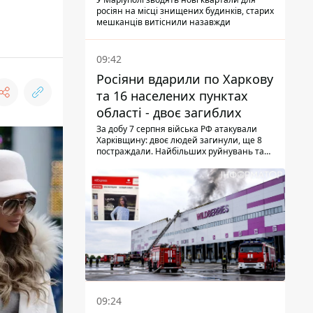
місцевих залишають без
росіян на місці знищених будинків, старих
житла
мешканців витіснили назавжди
09:42
Росіяни вдарили по Харкову
та 16 населених пунктах
області - двоє загиблих
За добу 7 серпня війська РФ атакували
Харківщину: двоє людей загинули, ще 8
постраждали. Найбільших руйнувань та
жертв зазнав Ізюм
09:24