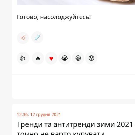
Готово, насолоджуйтесь!
♥
👍
🔥
😭
😆
😡
12:36, 12 грудня 2021
Тренди та антитренди зими 2021-
точно не варто купувати