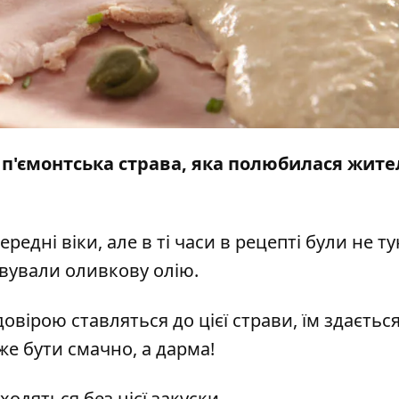
це п'ємонтська страва, яка полюбилася жит
ередні віки, але в ті часи в рецепті були не ту
овували оливкову олію.
довірою ставляться до цієї страви, їм здаєтьс
оже бути смачно, а дарма!
ходяться без цієї закуски.