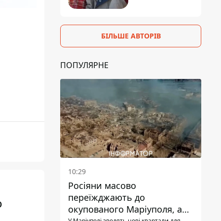
БІЛЬШЕ АВТОРІВ
ПОПУЛЯРНЕ
10:29
Росіяни масово
переїжджають до
о
окупованого Маріуполя, а
У Маріуполі зводять нові квартали для