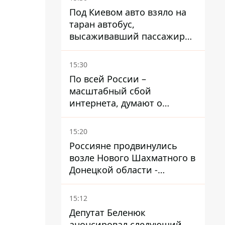
Под Киевом авто взяло на
таран автобус,
высаживавший пассажиров
на остановке - пассажир в
больнице
15:30
По всей России –
масштабный сбой
интернета, думают о
причинах
15:20
Россияне продвинулись
возле Нового Шахматного в
Донецкой области -
DeepState
15:12
Депутат Беленюк
анонсировал следующий