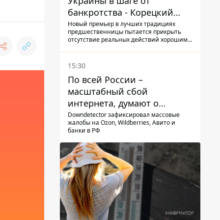
Украины в шаге от
банкротства - Корецкий
обещает им… новые склады
Новый премьер в лучших традициях
предшественницы пытается прикрыть
отсутствие реальных действий хорошими
словами
15:30
По всей России –
масштабный сбой
интернета, думают о
причинах
Downdetector зафиксировал массовые
жалобы на Ozon, Wildberries, Авито и
банки в РФ