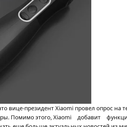
 что вице-президент Xiaomi провел опрос на т
ы. Помимо этого, Xiaomi
добавит
функц
нать еще больше актуальных новостей из м