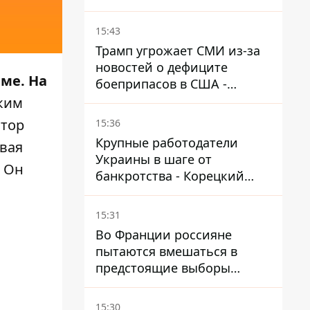
Зеленский назвал дату,
когда она появится
15:43
Трамп угрожает СМИ из-за
новостей о дефиците
ме. На
боеприпасов в США -
обещает найти и
ким
арестовать всех
тор
15:36
Крупные работодатели
рвая
Украины в шаге от
. Он
банкротства - Корецкий
обещает им… новые склады
15:31
Во Франции россияне
пытаются вмешаться в
предстоящие выборы
президента благодаря
ботам
15:30