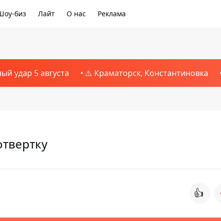
Шоу-биз
Лайт
О нас
Реклама
ный удар 5 августа
⚠️ Краматорск, Константиновка
отвертку
👍