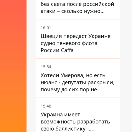
без света после российской
атаки – сколько нужно
времени на восстановление
16:01
Швеция передаст Украине
судно теневого флота
России Caffa
15:54
Хотели Умерова, но есть
нюанс - депутаты раскрыли,
почему до сих пор не
назначен новый посол в
США
15:48
Украина имеет
возможность разработать
свою баллистику -