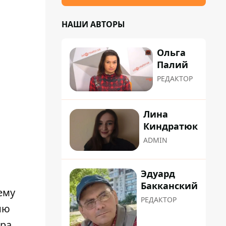
НАШИ АВТОРЫ
Ольга
Палий
РЕДАКТОР
Лина
Киндратюк
ADMIN
Эдуард
Бакканский
ему
РЕДАКТОР
ию
ира