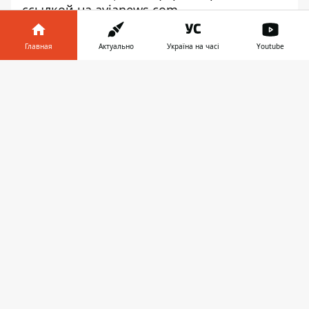
ссылкой на
avianews.com
.
Авиакомпания будет летать в Одессу три
Главная
Актуально
Україна на часі
Youtube
раза в неделю по вторникам, четвергам и
субботам.
Информатор в
Скачать
телефоне
👉
Расписание рейсов Доха-Одесса-Доха
Qatar Airways:
Доха 08:30 → Одесса 12:45, вторник,
четверг, суббота;
Одесса 16:45 → Доха 22:50, вторник,
четверг, суббота.
Qatar Airways будет использовать на
маршруте Одесса-Доха самолеты Airbus
A320 в компоновке бизнес и эконом-
классов.
«Если лоукостеры размещают в таких