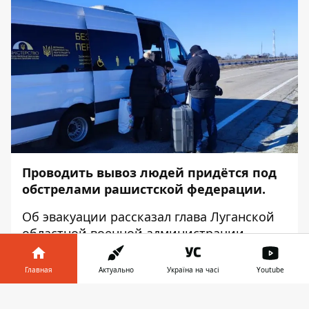
Проводить вывоз людей придётся под
обстрелами рашистской федерации.
Об эвакуации
рассказал
глава Луганской
областной военной администрации
Сергей Гайдай, – передаёт
Информатор
.
Главная
Актуально
Україна на часі
Youtube
Долгое время жители Луганской области
не хотели покидать свои дома и
Информатор в
Скачать