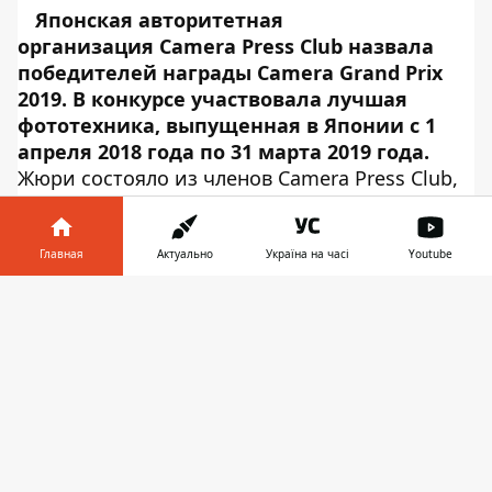
Японская авторитетная
организация Camera Press Club назвала
победителей награды Camera Grand Prix
2019. В конкурсе участвовала лучшая
фототехника, выпущенная в Японии с 1
апреля 2018 года по 31 марта 2019 года.
Жюри состояло из членов Camera Press Club,
редакторов или представителей средств
массовой информации, а также специально
приглашенных экспертов
Главная
Актуально
Україна на часі
Youtube
исполнительным комитетом Camera Grand
Информатор в
Prix и членов TIPA. Об этом сообщает
Скачать
телефоне
👉
Информатор Tech
, ссылаясь на
Photo
Rumors
. В общей сложности 55 членов
жюри.
Главный приз
Победителем конкурса стала Panasonic LUMIX