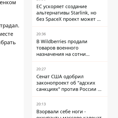
бенком
ЕС ускоряет создание
альтернативы Starlink, но
без SpaceX проект может не
традал.
обойтись
месте
20:36
В Wildberries продали
ыбрать
товаров военного
назначения на сотни
миллионов, но удары ВСУ
изменили ситуацию
20:27
Сенат США одобрил
законопроект об "адских
санкциях" против России и
Ирана
20:13
Взорвали себе ноги -
оккупанты массово калечат