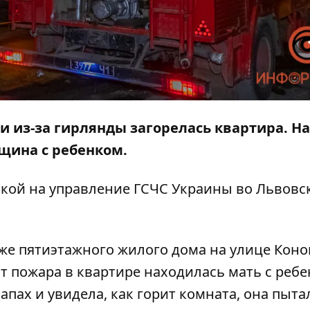
и из-за гирлянды загорелась квартира. На
щина с ребенком.
лкой на
управление ГСЧС Украины во Львовс
же пятиэтажного жилого дома на улице Коно
т пожара в квартире находилась мать с ребе
ах и увидела, как горит комната, она пыта