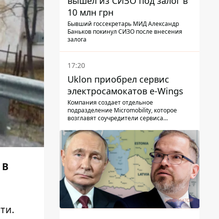
вышел из СИЗО под залог в
10 млн грн
Бывший госсекретарь МИД Александр
Баньков покинул СИЗО после внесения
залога
17:20
Uklon приобрел сервис
электросамокатов e-Wings
Компания создает отдельное
подразделение Micromobility, которое
возглавят соучредители сервиса
самокатов.
 В
ти.