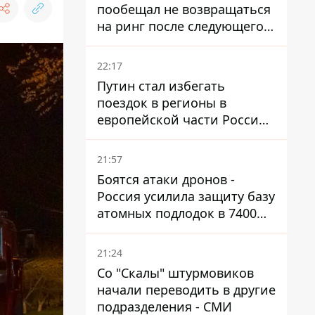
пообещал не возвращаться
на ринг после следующего
боя
22:17
Путин стал избегать
поездок в регионы в
европейской части России,
куда регулярно долетают
дроны
21:57
Боятся атаки дронов -
Россия усилила защиту базу
атомных подлодок в 7400
км от Украины
21:24
Со "Скалы" штурмовиков
начали переводить в другие
подразделения - СМИ