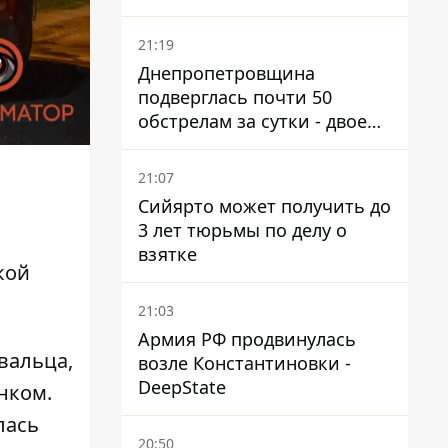
21:19
Днепропетровщина
подверглась почти 50
обстрелам за сутки - двое
погибших, шесть
пострадавших
21:07
Сийярто может получить до
3 лет тюрьмы по делу о
взятке
кой
21:03
Армия РФ продвинулась
вальца,
возле Константиновки -
DeepState
нком.
лась
20:50