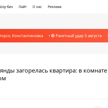
Шоу-биз
Лайт
О нас
Реклама
торск, Константиновка
🔴 Ракетный удар 5 августа
янды загорелась квартира: в комнате 
ом