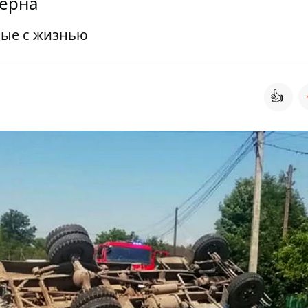
терна
мые с жизнью
👍