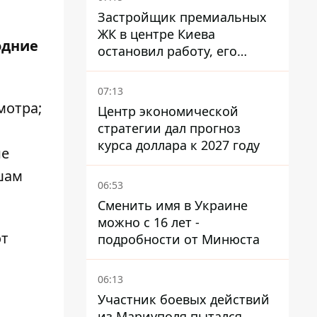
Застройщик премиальных
ЖК в центре Киева
одние
остановил работу, его
руководители сбежали из
Украины - Bihus.info
07:13
мотра;
Центр экономической
стратегии дал прогноз
курса доллара к 2027 году
ие
ышам
06:53
Сменить имя в Украине
можно с 16 лет -
от
подробности от Минюста
06:13
Участник боевых действий
из Мариуполя пытался