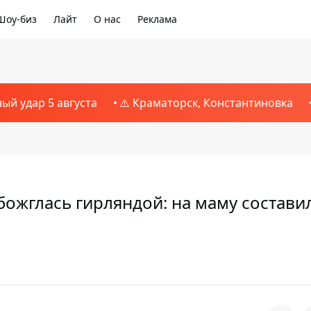
Шоу-биз
Лайт
О нас
Реклама
1
ный удар 5 августа
⚠️ Краматорск, Константиновка
божглась гирляндой: на маму состави