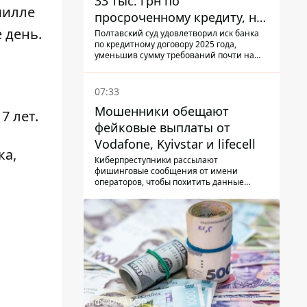
33 тыс. грн по
милле
просроченному кредиту, но
е день.
суд взыскал с должницы
Полтавский суд удовлетворил иск банка
по кредитному договору 2025 года,
только 22 тыс. грн
уменьшив сумму требований почти на
треть
07:33
Мошенники обещают
7 лет.
фейковые выплаты от
Vodafone, Kyivstar и lifecell
ка,
Киберпреступники рассылают
фишинговые сообщения от имени
операторов, чтобы похитить данные
украинцев.