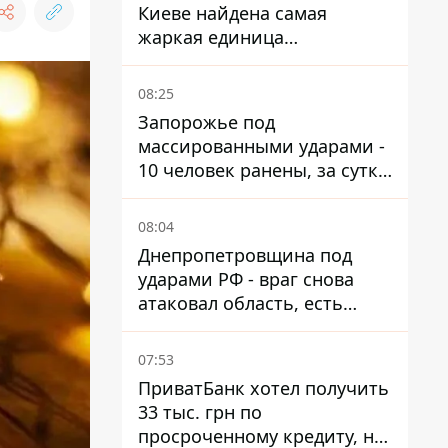
Киеве найдена самая
жаркая единица
общественного транспорта
08:25
Запорожье под
массированными ударами -
10 человек ранены, за сутки
тысячи атак
08:04
Днепропетровщина под
ударами РФ - враг снова
атаковал область, есть
разрушения и пожары
07:53
ПриватБанк хотел получить
33 тыс. грн по
просроченному кредиту, но