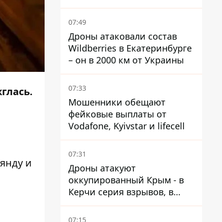
суд взыскал с должницы
только 22 тыс. грн
07:49
Дроны атаковали состав
Wildberries в Екатеринбурге
– он в 2000 км от Украины
07:33
глась.
Мошенники обещают
фейковые выплаты от
Vodafone, Kyivstar и lifecell
07:31
янду и
Дроны атакуют
оккупированный Крым - в
Керчи серия взрывов, в
Феодосии пожар
07:15