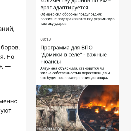
количеству дронов по РФ –
враг адаптируется
Офицер сил обороны предупредил:
россияне подстраиваются под украинскую
тактику ударов
аний,
08:13
ыборов,
Программа для ВПО
"Домики в селе" - важные
я. Но
нюансы
», —
Алтунина объяснила, становится ли
жилье собственностью переселенцев и
что будет после завершения договора.
именно
вуют