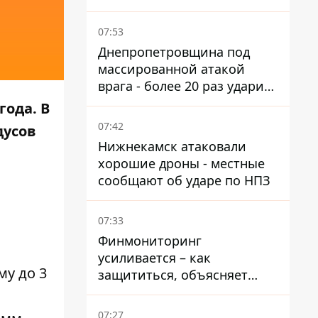
07:53
Днепропетровщина под
массированной атакой
врага - более 20 раз ударил
дронами и артиллерией
года. В
07:42
дусов
Нижнекамск атаковали
хорошие дроны - местные
сообщают об ударе по НПЗ
07:33
Финмониторинг
усиливается – как
му до 3
защититься, объясняет
адвокат.
07:27