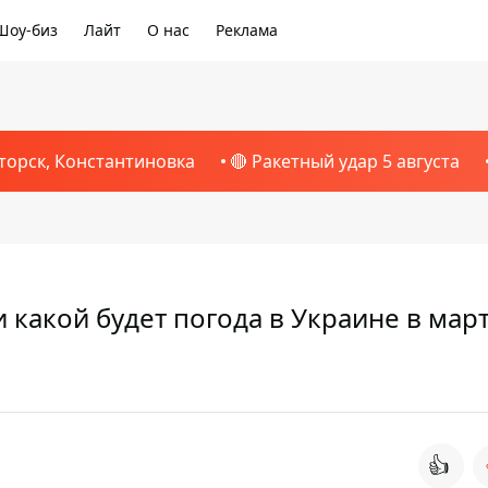
Шоу-биз
Лайт
О нас
Реклама
торск, Константиновка
🔴 Ракетный удар 5 августа
 какой будет погода в Украине в мар
👍