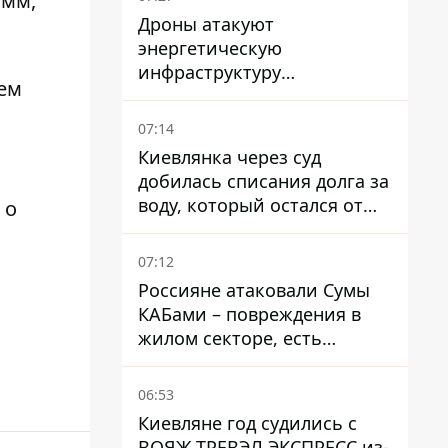
 мм,
Дроны атакуют
энергетическую
инфраструктуру
нем
оккупированной Макеевки
в Донецкой области
07:14
Киевлянка через суд
добилась списания долга за
воду, который остался от
 о
умершей матери
07:12
Россияне атаковали Сумы
КАБами – повреждения в
жилом секторе, есть
пострадавшие
06:53
Киевляне год судились с
ВОЯЖ ТРЕВЭЛ ЭКСПРЕСС из-