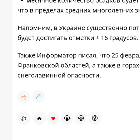
месячное количество осадков будет 
что в пределах средних многолетних з
Напомним,
в Украине существенно пот
будет достигать отметки + 16 градус
Также
Информатор
писал, что 25 февра
Франковской областей, а также в гора
снеголавинной опасности
.
♥
👍
🔥
😭
😆
😡