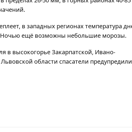
в пределах 26-50 мм, в горных районах 40-85
начений.
еплеет
, в западных регионах температура д
ов. Ночью ещё возможны небольшие морозы.
ля в высокогорье Закарпатской, Ивано-
х Львовской области
спасатели предупредили