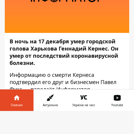
В ночь на 17 декабря умер городской
голова Харькова Геннадий Кернес. Он
умер от последствий коронавирусной
болезни.
Информацию о смерти Кернеса
подтвердил
его друг и бизнесмен Павел
Фукс,— передаёт
Информатор
.
«Сегодня ночью остановилось огромное
Главная
Актуально
Україна на часі
Youtube
доброе сердце моего лучшего друга
Геннадия Кернеса. Последствия
Информатор в
Скачать
коронавирусной инфекции дали
телефоне
👉
серьёзные осложнения на работу