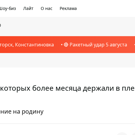
Шоу-биз
Лайт
О нас
Реклама
0
торск, Константиновка
🔴 Ракетный удар 5 августа
 которых более месяца держали в пл
ние на родину