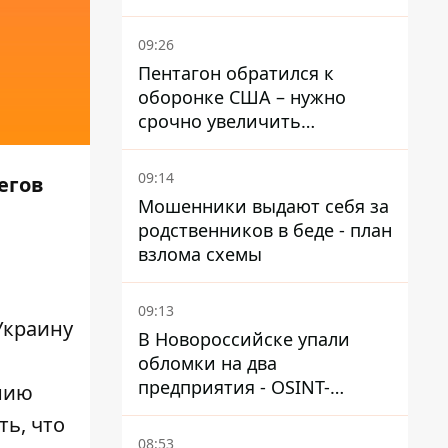
выдвинул новые
требования – СМИ
09:26
раскрыли подробности
Пентагон обратился к
оборонке США – нужно
срочно увеличить
производство вооружений
09:14
егов
Мошенники выдают себя за
родственников в беде - план
взлома схемы
09:13
Украину
В Новороссийске упали
обломки на два
предприятия - OSINT-
нию
каналы предполагают удар
ь, что
по порту
08:53