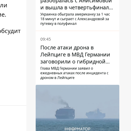
разобралась с Анисимовой
или
и вышла в четвертьфинал
ие
.
турнира в Торонто
Украинка обыграла американку за 1 час
18 минут и сыграет с Александровой за
путевку в полуфинал
обсудит
09:45
После атаки дрона в
Лейпциге в МВД Германии
заговорили о гибридной
войне – мы ежедневно цель
Глава МВД Германии заявил о
ежедневных атаках после инцидента с
дроном в Лейпциге