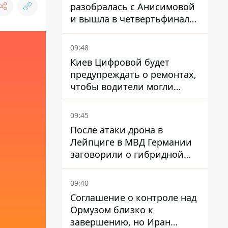
разобралась с Анисимовой
и вышла в четвертьфинал
турнира в Торонто
09:48
Киев Цифровой будет
предупреждать о ремонтах,
чтобы водители могли
избегать участков с
пробками
09:45
После атаки дрона в
Лейпциге в МВД Германии
заговорили о гибридной
войне – мы ежедневно цель
09:40
Соглашение о контроле над
Ормузом близко к
завершению, но Иран