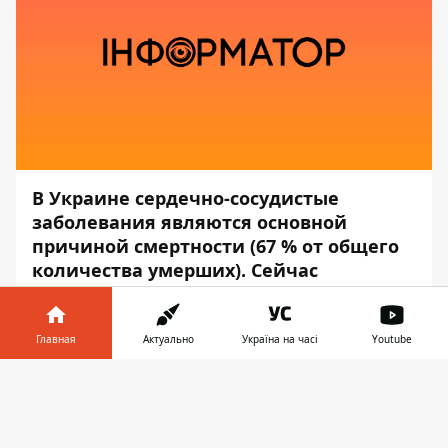
В Украине сердечно-сосудистые
заболевания являются основной
причиной смертности (67 % от общего
количества умерших). Сейчас
готовится к запуску новая программа
медицинских гарантий, она стартует с
1 апреля.
Главная
Актуально
Україна на часі
Youtube
Информатор в
Об этом сообщил министр
Скачать
телефоне
👉
здравоохранения Украины Максим
Степанов, — передаёт
Информатор
.